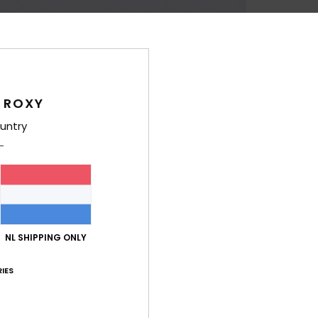
Deta
Meisj
Stijl
E
 ROXY
Kenm
untry
S
G/M
W
P
H
O
NL SHIPPING ONLY
Same
IES
kato