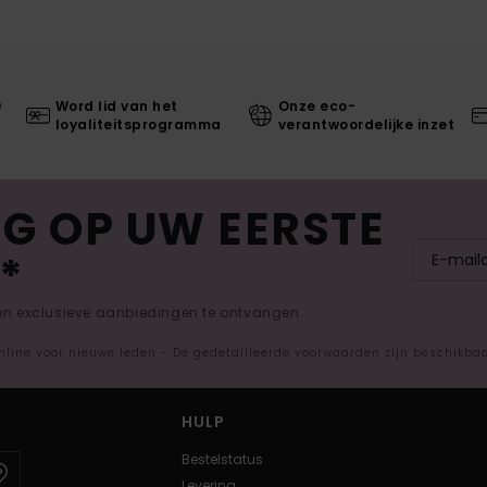
0
Word lid van het
Onze eco-
loyaliteitsprogramma
verantwoordelijke inzet
G OP UW EERSTE
*
 en exclusieve aanbiedingen te ontvangen.
nline voor nieuwe leden - De gedetailleerde voorwaarden zijn beschikba
HULP
Bestelstatus
Levering