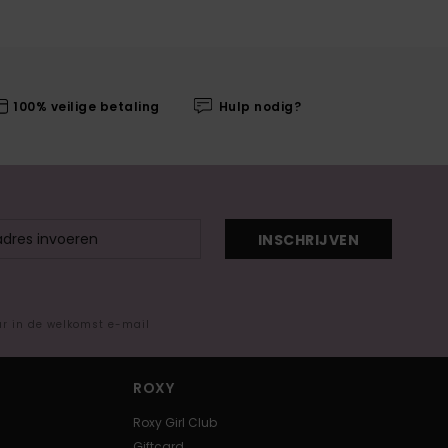
100% veilige betaling
Hulp nodig?
INSCHRIJVEN
ar in de welkomst e-mail
ROXY
Roxy Girl Club
Giftcard