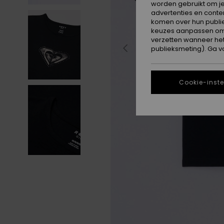
worden gebruikt om je
advertenties en conte
komen over hun publie
keuzes aanpassen om c
verzetten wanneer he
publieksmeting). Ga v
Cookie-inste