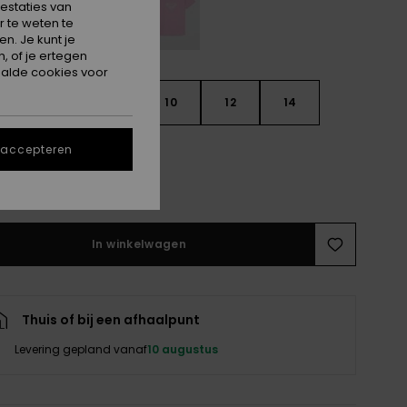
estaties van
 te weten te
n. Je kunt je
, of je ertegen
alde cookies voor
6
8
10
12
14
 accepteren
e maattabel
In winkelwagen
Thuis of bij een afhaalpunt
Levering gepland vanaf
10 augustus