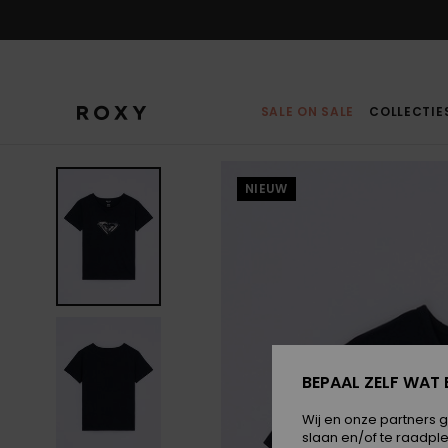
Ga
naar
Productinformatie
SALE ON SALE
COLLECTIE
NIEUW
BEPAAL ZELF WAT 
Wij en onze partners 
slaan en/of te raadpl