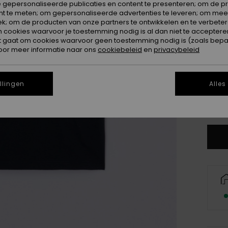
 gepersonaliseerde publicaties en content te presenteren; om de pr
nt te meten; om gepersonaliseerde advertenties te leveren; om meer
k; om de producten van onze partners te ontwikkelen en te verbetere
ookies waarvoor je toestemming nodig is al dan niet te accepteren
t gaat om cookies waarvoor geen toestemming nodig is (zoals bepa
oor meer informatie naar ons
cookiebeleid
en
privacybeleid
4
16
llingen
Alles
Zi