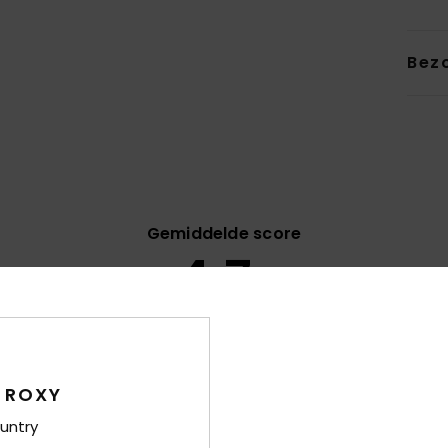
Bez
Gemiddelde score
4.7
/5
gebaseerd op
21 geverifieerde beoordelingen
sinds januari 2026
62% van onze klanten bevelen dit product aan
 ROXY
-kwaliteitverhouding
Maat
Mate
untry
4.4
4