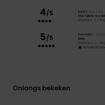
4
/5
Erell
18. mei 2026
The fabric is a bit
Comfort
: 4
Pri
/5
5
Francois
10. mei 2
/5
Bieb
Comfort
: 5
Pri
/5
Ik raad dit pr
Onlangs bekeken