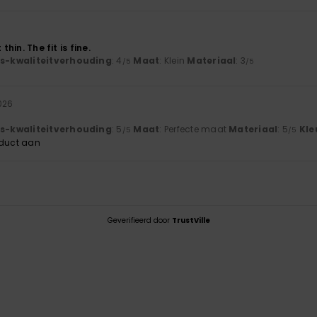
 thin. The fit is fine.
js-kwaliteitverhouding
: 4
Maat
: Klein
Materiaal
: 3
/5
/5
026
js-kwaliteitverhouding
: 5
Maat
: Perfecte maat
Materiaal
: 5
Kle
/5
/5
oduct aan
Geverifieerd door
TrustVille