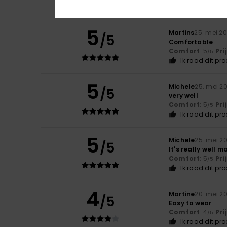
Ik raad dit pr
5
Martins
25. mei 2
/5
Comfortable
Comfort
: 5
Pri
/5
Ik raad dit pr
5
Michele
25. mei 2
/5
very well
Comfort
: 5
Pri
/5
Ik raad dit pr
5
Michele
25. mei 2
/5
It's really well 
Comfort
: 5
Pri
/5
Ik raad dit pr
4
Martine
20. mei 2
/5
Easy to wear
Comfort
: 4
Pri
/5
Ik raad dit pr