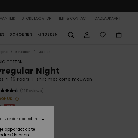
AAMHEID
STORE LOCATOR
HELP & CONTACT
CADEAUKAART
ES
SCHOENEN
KINDEREN
agina
Kinderen
Meisjes
IC COTTON
lyregular Night
es 4-16 Paars T-shirt met korte mouwen
(21 Reviews)
BONUS
0
63%
,37
an zonder accepteren
 je apparaat op te
ON SALE 25% EXTRA
-adres) kunnen