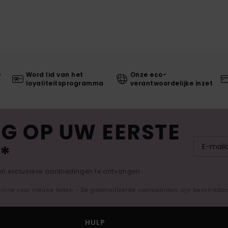
0
Word lid van het
Onze eco-
loyaliteitsprogramma
verantwoordelijke inzet
G OP UW EERSTE
*
 en exclusieve aanbiedingen te ontvangen.
nline voor nieuwe leden - De gedetailleerde voorwaarden zijn beschikba
HULP