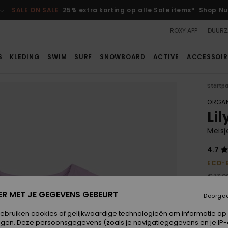
SALE ON SALE
25% extra korting op alle Sale items*
Shop Nu
ROXY APP
DUURZ
S
KLEDING
SWIM
SURF
SNOWBOARD
ACTIVE
ACCESSOIR
Startp
ORGAN
Li
Meisj
4.7
ECO-
€ 17,0
€ 6
ER MET JE GEGEVENS GEBEURT
Doorga
SALE
gebruiken cookies of gelijkwaardige technologieën om informatie op
SALE 
egen. Deze persoonsgegevens (zoals je navigatiegegevens en je IP