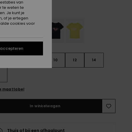
estaties van
 te weten te
Crocus Petal
n. Je kunt je
, of je ertegen
alde cookies voor
 accepteren
6
8
10
12
14
e maattabel
In winkelwagen
Thuis of bij een afhaalpunt