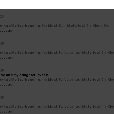
oduct aan
026
js-kwaliteitverhouding
: 5
Maat
: Klein
Materiaal
: 5
Kleur
: 5
/5
/5
/5
oduct aan
026
js-kwaliteitverhouding
: 4
Maat
: Perfecte maat
Materiaal
: 5
Kle
/5
/5
oduct aan
026
made and my daughter loves it
js-kwaliteitverhouding
: 4
Maat
: Perfecte maat
Materiaal
: 5
Kle
/5
/5
oduct aan
026
js-kwaliteitverhouding
: 4
Maat
: Perfecte maat
Materiaal
: 4
Kle
/5
/5
oduct aan