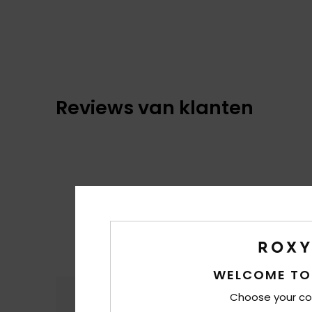
Reviews van klanten
WELCOME TO
Comfort
Prijs
Choose your co
4.8