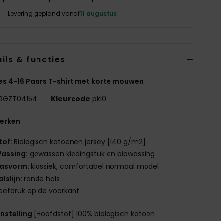
Levering gepland vanaf
11 augustus
ils & functies
es 4-16 Paars T-shirt met korte mouwen
RGZT04154
Kleurcode
pkl0
erken
tof:
Biologisch katoenen jersey [140 g/m2]
assing:
gewassen kledingstuk en biowassing
asvorm:
klassiek, comfortabel normaal model
alslijn:
ronde hals
eefdruk op de voorkant
nstelling
[Hoofdstof] 100% biologisch katoen