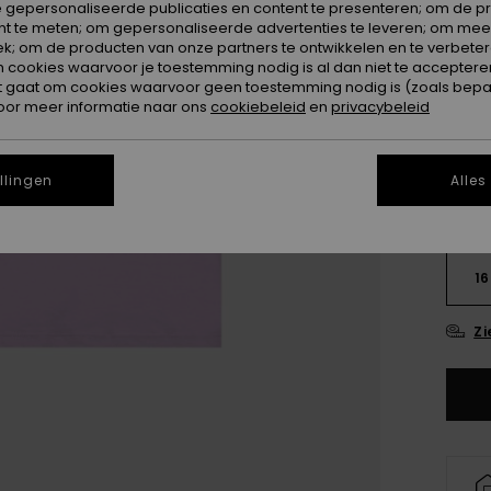
 gepersonaliseerde publicaties en content te presenteren; om de pr
nt te meten; om gepersonaliseerde advertenties te leveren; om meer
Kleur
k; om de producten van onze partners te ontwikkelen en te verbetere
ookies waarvoor je toestemming nodig is al dan niet te accepteren
t gaat om cookies waarvoor geen toestemming nodig is (zoals bepa
oor meer informatie naar ons
cookiebeleid
en
privacybeleid
llingen
Alles
4
16
Zi