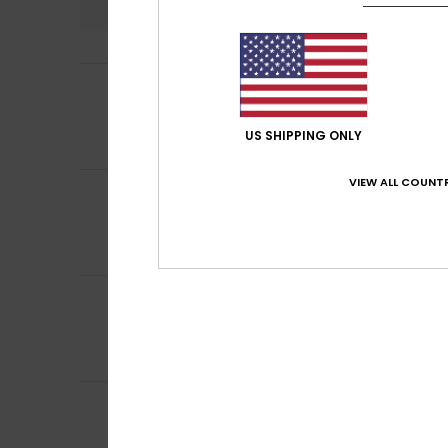
4
/5
Gaelle
5. juli 2026
a bit big
Comfort
: 5
Pri
US SHIPPING ONLY
/5
VIEW ALL COUNTR
5
Guillaume
4. juli 
/5
Great
Comfort
: 5
Pri
/5
Ik raad dit pr
4
/5
Agnes
21. juni 202
Satisfied with t
Comfort
: 4
Pri
/5
4
Megane
6. juni 20
/5
Lovely
Comfort
: 4
Pri
/5