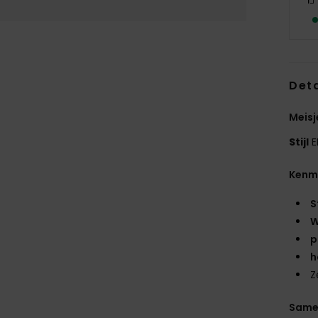
Deta
Meisj
Stijl
E
Kenm
S
W
p
h
Z
Same