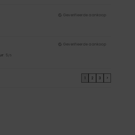
Geverifieerde aankoop
Geverifieerde aankoop
ur
: 5
/5
1
2
3
>