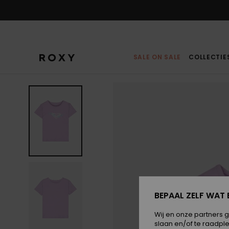
Ga
naar
Productinformatie
SALE ON SALE
COLLECTIE
BEPAAL ZELF WAT 
Wij en onze partners 
slaan en/of te raadpl