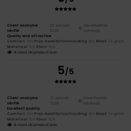
Client anonyme
25. januari
Geverifieerde
vérifié
2026
aankoop
Quality and attractive
Comfort
: 5
Prijs-kwaliteitverhouding
: 5
Maat
: Te groot
/5
/5
Materiaal
: 5
Kleur
: 5
/5
/5
Ik raad dit product aan
5
/5
Client anonyme
21. januari
Geverifieerde
vérifié
2026
aankoop
Excellent quality
Comfort
: 5
Prijs-kwaliteitverhouding
: 4
Maat
: Te groot
/5
/5
Materiaal
: 5
Kleur
: 5
/5
/5
Ik raad dit product aan