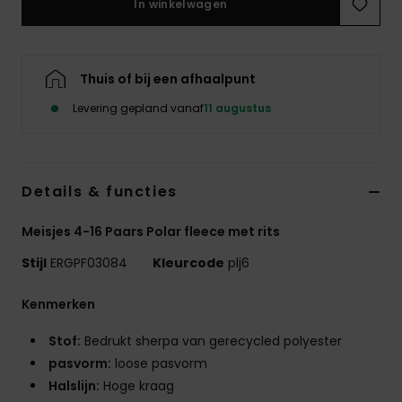
In winkelwagen
Swim
Kleding
Thuis of bij een afhaalpunt
Levering gepland vanaf
11 augustus
Accessoires
Schoenen
Details & functies
Fitness
Meisjes 4-16 Paars Polar fleece met rits
Stijl
ERGPF03084
Kleurcode
plj6
Snow
Kenmerken
Stof:
Bedrukt sherpa van gerecycled polyester
pasvorm:
loose pasvorm
Halslijn:
Hoge kraag