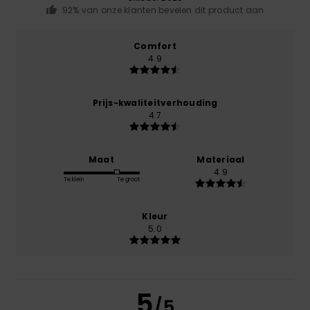
92% van onze klanten bevelen dit product aan
Comfort
4.9
Prijs-kwaliteitverhouding
4.7
Maat
Materiaal
4.9
Te klein
Te groot
Kleur
5.0
5
/5