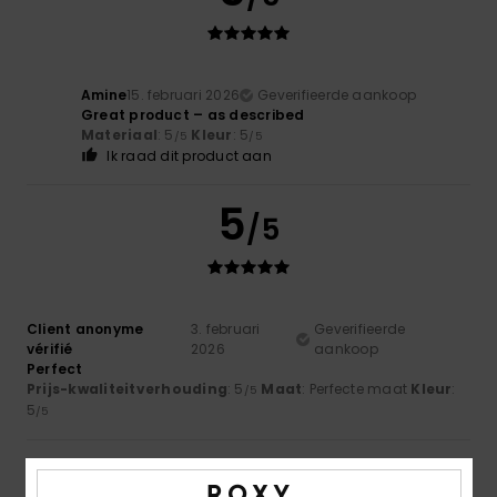
Amine
15. februari 2026
Geverifieerde aankoop
Great product – as described
Materiaal
: 5
Kleur
: 5
/5
/5
Ik raad dit product aan
5
/5
Client anonyme
3. februari
Geverifieerde
vérifié
2026
aankoop
Perfect
Prijs-kwaliteitverhouding
: 5
Maat
: Perfecte maat
Kleur
:
/5
5
/5
5
/5