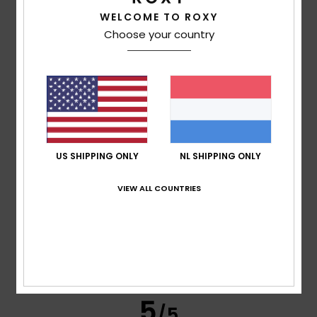
WELCOME TO ROXY
Choose your country
Client anonyme
29. januari
Geverifieerde
vérifié
2026
aankoop
Quality vs price
Maat
: Groot
Ik raad dit product aan
5
/5
US SHIPPING ONLY
NL SHIPPING ONLY
VIEW ALL COUNTRIES
Client anonyme
29. januari
Geverifieerde
vérifié
2026
aankoop
Good quality
Maat
: Groot
Ik raad dit product aan
5
/5