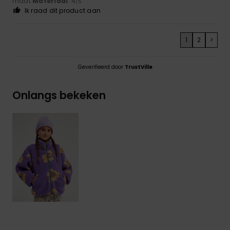
maat
Materiaal
: 4
/5
Ik raad dit product aan
1
2
>
Geverifieerd door
TrustVille
Onlangs bekeken