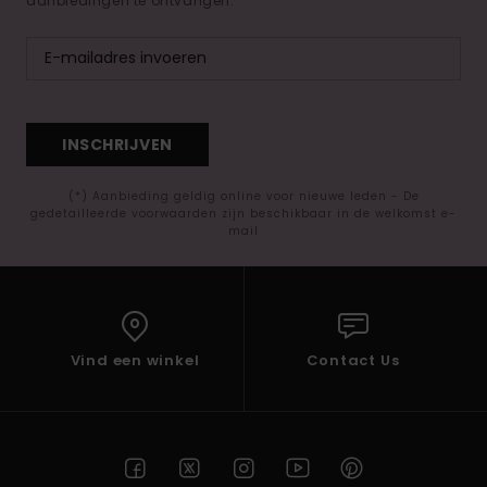
aanbiedingen te ontvangen.
INSCHRIJVEN
(*) Aanbieding geldig online voor nieuwe leden - De
gedetailleerde voorwaarden zijn beschikbaar in de welkomst e-
mail
Vind een winkel
Contact Us