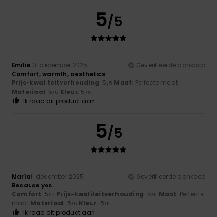
5
/5
Emilie
10. december 2025
Geverifieerde aankoop
Comfort, warmth, aesthetics
Prijs-kwaliteitverhouding
: 5
Maat
: Perfecte maat
/5
Materiaal
: 5
Kleur
: 5
/5
/5
Ik raad dit product aan
5
/5
María
1. december 2025
Geverifieerde aankoop
Because yes.
Comfort
: 5
Prijs-kwaliteitverhouding
: 5
Maat
: Perfecte
/5
/5
maat
Materiaal
: 5
Kleur
: 5
/5
/5
Ik raad dit product aan