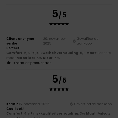
5
/5
Client anonyme
20. november
Geverifieerde
vérifié
2025
aankoop
Perfect
Comfort
: 5
Prijs-kwaliteitverhouding
: 5
Maat
: Perfecte
/5
/5
maat
Materiaal
: 5
Kleur
: 5
/5
/5
Ik raad dit product aan
5
/5
Kerstin
15. november 2025
Geverifieerde aankoop
Cool look!
Comfort
: 4
Prijs-kwaliteitverhouding
: 3
Maat
: Perfecte
/5
/5