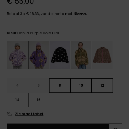
€ 55,00
FAQ
Playsuits
Riemen &
Snowboard
bekijken
Technische
portemonne
ROXY APP
tassen
Betaal 3 x € 18,33, zonder rente met
Shorts
Surf
Handschoen
VERLANGLIJST
Snow
& sjaals
Dahlia Purple Bold Hibi
Kleur
Rokken
Accessoires
Schultassen
Schoolartik
Hoeden &
mutsen
Accessoires
Zonnebrillen
4
6
8
10
12
Wetsuits
14
16
Rashguards
neopreen
Zie maattabel
accessoires