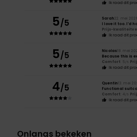
Ik raad dit pr
5
Sarah
22. mei 202
/5
I love it too. I’d 
Prijs-kwaliteit
Ik raad dit pr
5
Nicolas
18. mei 20
/5
Because this is e
Comfort
: 5
Pri
/5
Ik raad dit pr
4
Quentin
13. mei 2
/5
Functional suitc
Comfort
: 4
Pri
/5
Ik raad dit pr
Onlangs bekeken