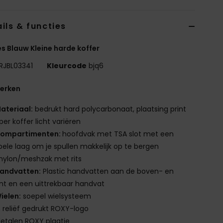
ils & functies
 Blauw Kleine harde koffer
RJBL03341
Kleurcode
bjq6
erken
ateriaal:
bedrukt hard polycarbonaat, plaatsing print
per koffer licht variëren
ompartimenten:
hoofdvak met TSA slot met een
ele laag om je spullen makkelijk op te bergen
 nylon/meshzak met rits
andvatten:
Plastic handvatten aan de boven- en
ant en een uittrekbaar handvat
ielen:
soepel wielsysteem
n reliëf gedrukt ROXY-logo
etalen ROXY plaatje