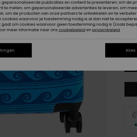
 gepersonaliseerde publicaties en content te presenteren; om de pr
nt te meten; om gepersonaliseerde advertenties te leveren; om meer
Kleur
k; om de producten van onze partners te ontwikkelen en te verbetere
ookies waarvoor je toestemming nodig is al dan niet te accepteren
t gaat om cookies waarvoor geen toestemming nodig is (zoals bepa
oor meer informatie naar ons
cookiebeleid
en
privacybeleid
llingen
Alles