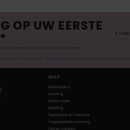
G OP UW EERSTE
*
 en exclusieve aanbiedingen te ontvangen.
nline voor nieuwe leden - De gedetailleerde voorwaarden zijn beschikba
HULP
Bestelstatus
Levering
Retour doen
Betaling
Reparaties en Garantie
Gegevensbescherming
FAQ en contact