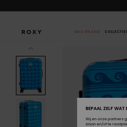
Ga
naar
Productinformatie
SALE ON SALE
COLLECTIE
BEPAAL ZELF WAT 
Wij en onze partners 
slaan en/of te raadpl