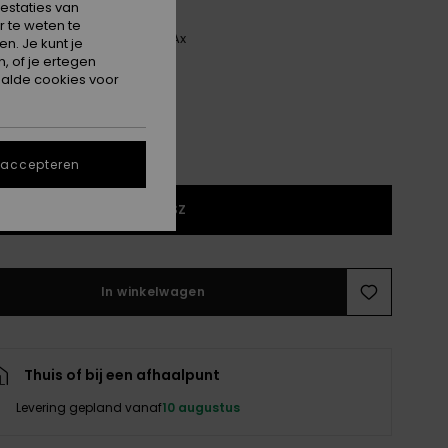
estaties van
 te weten te
Silver Lake Blue Make A Spl Ax
n. Je kunt je
, of je ertegen
alde cookies voor
 accepteren
1SZ
In winkelwagen
Thuis of bij een afhaalpunt
Levering gepland vanaf
10 augustus