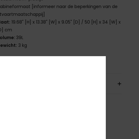
abineformaat [informeer naar de beperkingen van de
tvaartmaatschappij]
aat:
19.68" [H] x 13.38" [W] x 9.05" [D] / 50 [H] x 34 [W] x
[D] cm
olume:
39L
ewicht:
3 kg
nstelling
[Hoofdstof] 100% polycarbonaat
orging en Retour