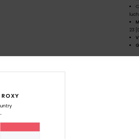
C
luch
M
23 
V
G
Same
Bez
 ROXY
untry
Gemiddelde score