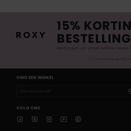
15% KORTIN
BESTELLING
Meld je aan om al het laatste nieuws
(*) Aanbieding geldig o
VIND EEN WINKEL
VOLG ONS