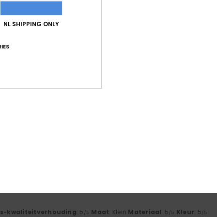
4.8
/5
NL SHIPPING ONLY
IES
gebaseerd op
5 geverifieerde beoordelingen
sinds mei 2026
100% van onze klanten bevelen dit product aan
-kwaliteitverhouding
Maat
Mate
4.6
4
Te klein
Te groot
 2026
js-kwaliteitverhouding
: 5
Maat
: Perfecte maat
Materiaal
: 5
Kle
/5
/5
oduct aan
6
js-kwaliteitverhouding
: 5
Maat
: Klein
Materiaal
: 5
Kleur
: 5
/5
/5
/5