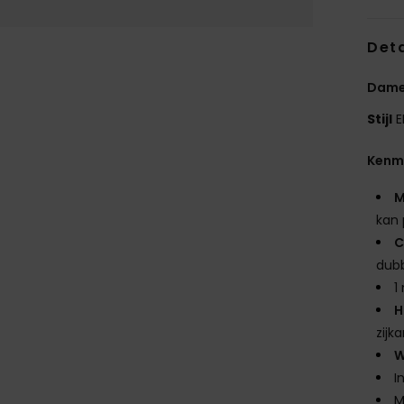
Deta
Dames
Stijl
E
Kenm
M
kan 
C
dubb
1
H
zijk
W
I
M