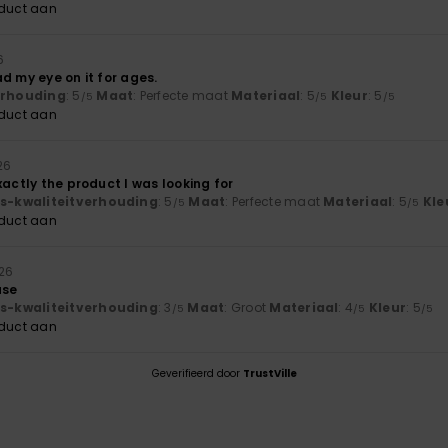
oduct aan
6
had my eye on it for ages.
verhouding
: 5
Maat
: Perfecte maat
Materiaal
: 5
Kleur
: 5
/5
/5
/5
oduct aan
26
xactly the product I was looking for
js-kwaliteitverhouding
: 5
Maat
: Perfecte maat
Materiaal
: 5
Kle
/5
/5
oduct aan
026
ase
js-kwaliteitverhouding
: 3
Maat
: Groot
Materiaal
: 4
Kleur
: 5
/5
/5
/5
oduct aan
Geverifieerd door
TrustVille