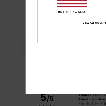
US SHIPPING ONLY
VIEW ALL COUNTR
Comfort
Prijs
4.8
5
Charlotte
10. juli
/5
She's brilliant
Comfort
: 5
Pri
/5
Ik raad dit pr
5
Xabier
8. juni 202
/5
Everything’s fine
Comfort
: 5
Pri
/5