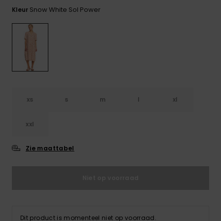
FAQ
Playsuits
Riemen &
Snowboard
bekijken
Snow White Sol Power
Kleur
Technische
portemonne
ROXY APP
tassen
Shorts
Surf
Handschoen
VERLANGLIJST
Snow
& sjaals
Rokken
Accessoires
Schultassen
Schoolartik
Hoeden &
mutsen
Accessoires
xs
s
m
l
xl
Zonnebrillen
xxl
Wetsuits
Zie maattabel
Rashguards
Niet op voorraad
neopreen
accessoires
Dit product is momenteel niet op voorraad.