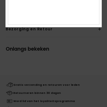
Samenstelling
60% Katoen, 40% Viscose
Bezorging en Retour
Onlangs bekeken
Gratis verzending en retouren voor leden
Retourneren binnen 30 dagen
Word lid van het loyaliteitsprogramma