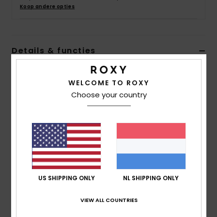
Swim
Koop andere opties
Kleding
Details & functies
Accessoires
Dames Wit Halflange Jurk
WELCOME TO ROXY
Stijl
ERJWD03705
Kleurcode
wbk8
Schoenen
Choose your country
Kenmerken
Fitness
Stof:
Mix van middelzwaar bedrukt onregelmatig
katoen en viscose [150 g/m2]
Snow
Halslijn:
Overhemdkraag
Sluiting:
Knopen van kokosnoot aan de voorkant
US SHIPPING ONLY
NL SHIPPING ONLY
Mouwen:
korte mouwen
Taille:
Lage taillenaad met plooien
VIEW ALL COUNTRIES
De look van het product kan ietsje veranderen
afhankelijk van de plaatsing van de print.