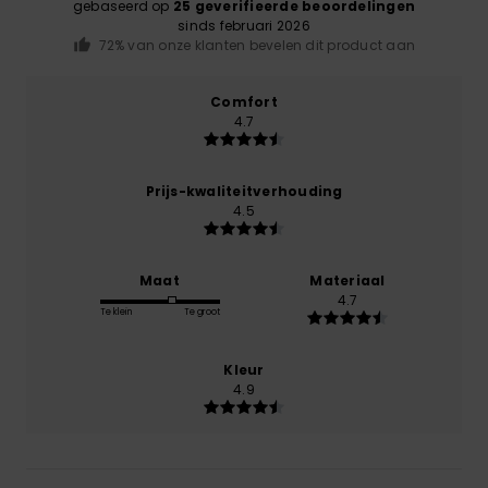
gebaseerd op
25 geverifieerde beoordelingen
sinds februari 2026
72% van onze klanten bevelen dit product aan
Comfort
4.7
Prijs-kwaliteitverhouding
4.5
Maat
Materiaal
4.7
Te klein
Te groot
Kleur
4.9