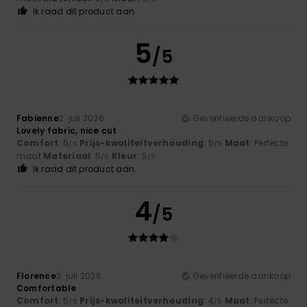
Ik raad dit product aan
5
/5
Fabienne
2. juli 2026
Geverifieerde aankoop
Lovely fabric, nice cut
Comfort
: 5
Prijs-kwaliteitverhouding
: 5
Maat
: Perfecte
/5
/5
maat
Materiaal
: 5
Kleur
: 5
/5
/5
Ik raad dit product aan
4
/5
Florence
2. juli 2026
Geverifieerde aankoop
Comfortable
Comfort
: 5
Prijs-kwaliteitverhouding
: 4
Maat
: Perfecte
/5
/5