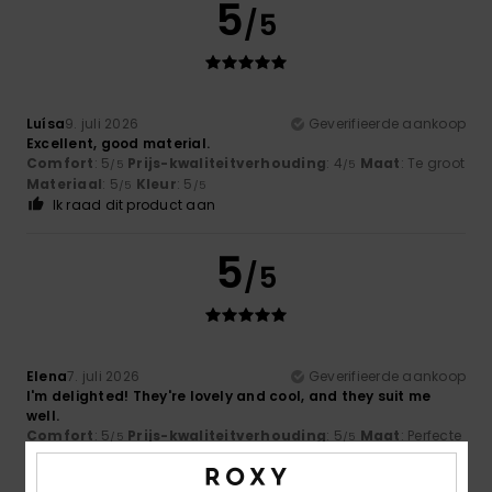
5
/5
Luísa
9. juli 2026
Geverifieerde aankoop
Excellent, good material.
Comfort
: 5
Prijs-kwaliteitverhouding
: 4
Maat
: Te groot
/5
/5
Materiaal
: 5
Kleur
: 5
/5
/5
Ik raad dit product aan
5
/5
Elena
7. juli 2026
Geverifieerde aankoop
I'm delighted! They're lovely and cool, and they suit me
well.
Comfort
: 5
Prijs-kwaliteitverhouding
: 5
Maat
: Perfecte
/5
/5
maat
Materiaal
: 5
Kleur
: 5
/5
/5
Ik raad dit product aan