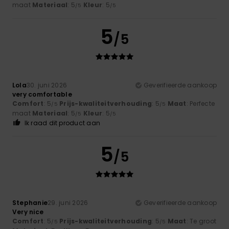
maat
Materiaal
: 5
Kleur
: 5
/5
/5
5
/5
Lola
30. juni 2026
Geverifieerde aankoop
very comfortable
Comfort
: 5
Prijs-kwaliteitverhouding
: 5
Maat
: Perfecte
/5
/5
maat
Materiaal
: 5
Kleur
: 5
/5
/5
Ik raad dit product aan
5
/5
Stephanie
29. juni 2026
Geverifieerde aankoop
Very nice
Comfort
: 5
Prijs-kwaliteitverhouding
: 5
Maat
: Te groot
/5
/5