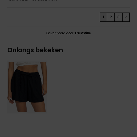
1
2
3
>
Geverifieerd door
TrustVille
Onlangs bekeken