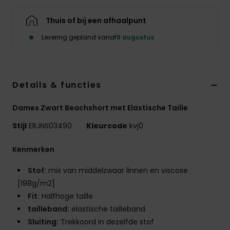
Swim
Thuis of bij een afhaalpunt
Kleding
Levering gepland vanaf
8 augustus
Accessoires
Details & functies
Schoenen
Dames Zwart Beachshort met Elastische Taille
Stijl
ERJNS03490
Kleurcode
kvj0
Fitness
Kenmerken
Snow
Stof:
mix van middelzwaar linnen en viscose
[198g/m2]
Fit:
Halfhoge taille
tailleband:
elastische tailleband
Sluiting:
Trekkoord in dezelfde stof