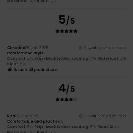
Materiaal
: 5
Kleur
: 5
/5
/5
5
/5
Christine
28. juni 2026
Geverifieerde aankoop
Comfort and style
Comfort
: 5
Prijs-kwaliteitverhouding
: 4
Materiaal
: 5
/5
/5
/5
Kleur
: 5
/5
Ik raad dit product aan
4
/5
Rita
22. juni 2026
Geverifieerde aankoop
Comfortable and practical.
Comfort
: 5
Prijs-kwaliteitverhouding
: 5
Maat
: Klein
/5
/5
Materiaal
: 4
Kleur
: 5
/5
/5