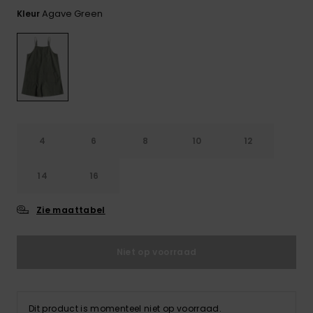
FAQ
Playsuits
Riemen &
Snowboard
bekijken
Agave Green
Kleur
Technische
portemonne
ROXY APP
tassen
Shorts
Surf
Handschoen
VERLANGLIJST
Snow
& sjaals
Rokken
Accessoires
Schultassen
Schoolartik
Hoeden &
mutsen
Accessoires
4
6
8
10
12
Zonnebrillen
14
16
Wetsuits
Zie maattabel
Rashguards
Niet op voorraad
neopreen
accessoires
Dit product is momenteel niet op voorraad.