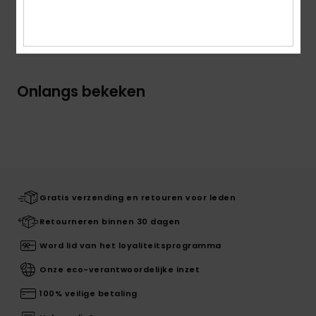
Bezorging en Retour
Onlangs bekeken
Gratis verzending en retouren voor leden
Retourneren binnen 30 dagen
Word lid van het loyaliteitsprogramma
Onze eco-verantwoordelijke inzet
100% veilige betaling