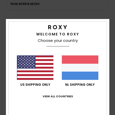
Swim
Koop andere opties
Kleding
Details & functies
Accessoires
WELCOME TO ROXY
Meisjes 4-16 Groen Strappy Playsuit
Choose your country
Stijl
ERGWO03000
Kleurcode
gzc0
Schoenen
Kenmerken
Fitness
Stof:
Onregelmatige stof van middelzwaar katoen
en viscose [145 g/m2]
Snow
Pasvorm:
Relaxed model
US SHIPPING ONLY
NL SHIPPING ONLY
Bandjes:
Verstelbare bandjes
Zakken:
Opgestikte voorzak
VIEW ALL COUNTRIES
Samenstelling
60% Katoen, 40% Viscose