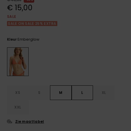
FAQ
Playsuits
Riemen &
Snowboard
bekijken
€ 15,00
Technische
portemonne
ROXY APP
tassen
SALE
Shorts
Surf
SALE ON SALE 25% EXTRA
Handschoen
VERLANGLIJST
Snow
& sjaals
Rokken
Accessoires
Schultassen
Emberglow
Kleur
Schoolartik
Hoeden &
mutsen
Accessoires
Zonnebrillen
Wetsuits
XS
S
M
L
XL
Rashguards
XXL
neopreen
accessoires
Zie maattabel