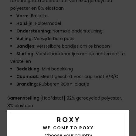
rekbare getextureerde stof van 92% gerecycled
polyester en 8% elastaan
Vorm:
Bralette
Halslijn:
Haltermodel
Ondersteuning:
Normale ondersteuning
Vulling:
Verwijderbare pads
Bandjes:
verstelbare bandjes om te knopen
Sluiting:
Verstelbare koordjes om de achterkant te
verstellen
Bedekking:
Mini bedekking
Cupmaat:
Meest geschikt voor cupmaat A/B/C
Branding:
Rubberen ROXY-plaatje
Samenstelling
[Hoofdstof] 92% gerecycled polyester,
8% elastaan
WELCOME TO ROXY
Bezorging en Retour
Choose your country