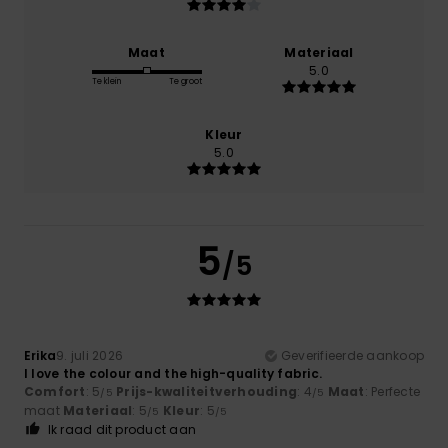
Maat
Materiaal
5.0
Te klein
Te groot
Kleur
5.0
5
/5
Erika
9. juli 2026
Geverifieerde aankoop
I love the colour and the high-quality fabric.
Comfort
: 5
Prijs-kwaliteitverhouding
: 4
Maat
: Perfecte
/5
/5
maat
Materiaal
: 5
Kleur
: 5
/5
/5
Ik raad dit product aan