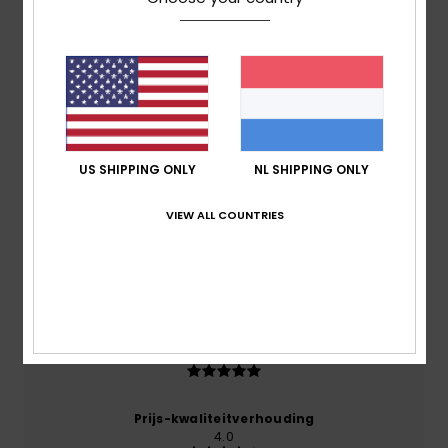
Reviews van klanten
Gemiddelde score
5.0
US SHIPPING ONLY
NL SHIPPING ONLY
/5
VIEW ALL COUNTRIES
gebaseerd op
1 geverifieerde beoordelingen
sinds
juli 2026
100% van onze klanten bevelen dit product aan
Comfort
5.0
Prijs-kwaliteitverhouding
4.0