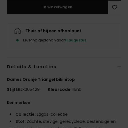
Swim
In winkelwagen
Kleding
Thuis of bij een afhaalpunt
Accessoires
Levering gepland vanaf
11 augustus
Schoenen
Details & functies
Fitness
Dames Oranje Triangel bikinitop
Snow
Stijl
ERJX305429
Kleurcode
nkn0
Kenmerken
Collectie:
Lagos-collectie
Stof:
Zachte, stevige, gerecyclede, bestendige en