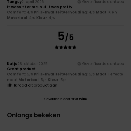
Tanguy
2. april 2026
Geverifieerde aankoop
It wasn't for me, but it was pretty
Comfort
: 4
Prijs-kwaliteitverhouding
: 4
Maat
: Klein
/5
/5
Materiaal
: 4
Kleur
: 4
/5
/5
5
/5
Katja
28. oktober 2025
Geverifieerde aankoop
Great product
Comfort
: 5
Prijs-kwaliteitverhouding
: 5
Maat
: Perfecte
/5
/5
maat
Materiaal
: 5
Kleur
: 5
/5
/5
Ik raad dit product aan
Geverifieerd door
TrustVille
Onlangs bekeken