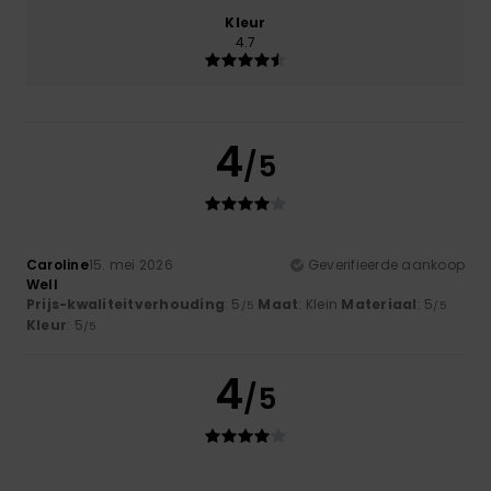
Kleur
4.7
4
/5
Caroline
15. mei 2026
Geverifieerde aankoop
Well
Prijs-kwaliteitverhouding
: 5
Maat
: Klein
Materiaal
: 5
/5
/5
Kleur
: 5
/5
4
/5