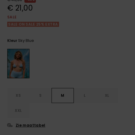
FAQ
Playsuits
Riemen &
Snowboard
bekijken
€ 21,00
Technische
portemonne
ROXY APP
tassen
SALE
Shorts
Surf
SALE ON SALE 25% EXTRA
Handschoen
VERLANGLIJST
Snow
& sjaals
Rokken
Accessoires
Schultassen
Sky Blue
Kleur
Schoolartik
Hoeden &
mutsen
Accessoires
Zonnebrillen
Wetsuits
XS
S
M
L
XL
Rashguards
XXL
neopreen
accessoires
Zie maattabel