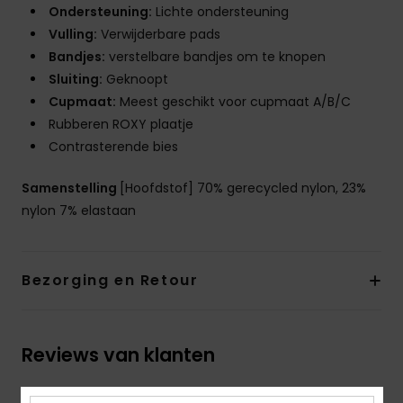
Ondersteuning:
Lichte ondersteuning
Vulling:
Verwijderbare pads
Bandjes:
verstelbare bandjes om te knopen
Sluiting:
Geknoopt
Cupmaat:
Meest geschikt voor cupmaat A/B/C
Rubberen ROXY plaatje
Contrasterende bies
Samenstelling
[Hoofdstof] 70% gerecycled nylon, 23%
nylon 7% elastaan
Bezorging en Retour
Reviews van klanten