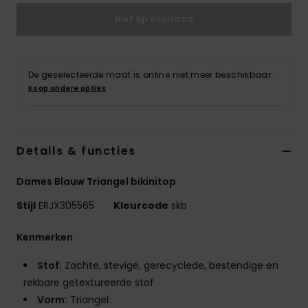
Swim
Niet op voorraad
Kleding
De geselecteerde maat is online niet meer beschikbaar.
Accessoires
Koop andere opties
Schoenen
Details & functies
Fitness
Dames Blauw Triangel bikinitop
Stijl
ERJX305565
Kleurcode
skb
Snow
Kenmerken
Stof:
Zachte, stevige, gerecyclede, bestendige en
rekbare getextureerde stof
Vorm:
Triangel