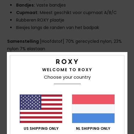
Bandjes:
Vaste bandjes
Cupmaat:
Meest geschikt voor cupmaat A/B/C
Rubberen ROXY plaatje
Biesjes langs de randen van het badpak
Samenstelling
[Hoofdstof] 70% gerecycled nylon, 23%
nylon 7% elastaan
WELCOME TO ROXY
Bezorging en Retour
Choose your country
Reviews van klanten
Gemiddelde score
4.0
US SHIPPING ONLY
NL SHIPPING ONLY