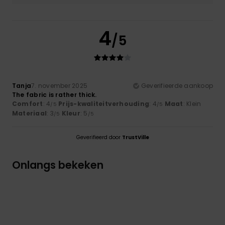
4
/5
Tanja
7. november 2025
Geverifieerde aankoop
The fabric is rather thick.
Comfort
: 4
Prijs-kwaliteitverhouding
: 4
Maat
: Klein
/5
/5
Materiaal
: 3
Kleur
: 5
/5
/5
Geverifieerd door
TrustVille
Onlangs bekeken