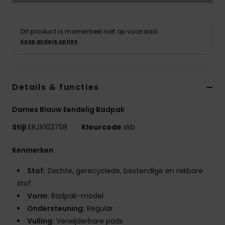
Swim
Dit product is momenteel niet op voorraad.
Kleding
Koop andere opties
Accessoires
Details & functies
Schoenen
Dames Blauw Eendelig Badpak
Fitness
Stijl
ERJX103758
Kleurcode
skb
Kenmerken
Snow
Stof:
Zachte, gerecyclede, bestendige en rekbare
stof
Vorm:
Badpak-model
Ondersteuning:
Regular
Vulling:
Verwijderbare pads