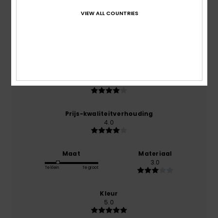
/5
VIEW ALL COUNTRIES
gebaseerd op
1 geverifieerde beoordelingen
sinds
november 2025
0% van onze klanten bevelen dit product aan
Comfort
4.0
Prijs-kwaliteitverhouding
4.0
Maat
Materiaal
3.0
Te klein
Te groot
Kleur
5.0