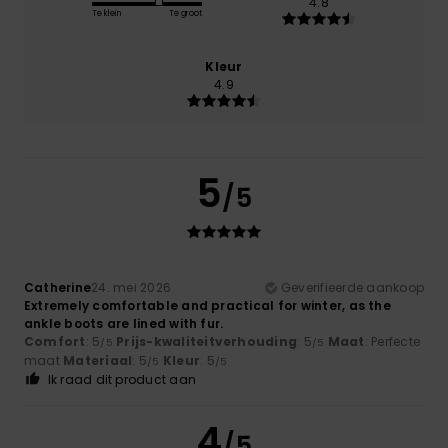
4.8
Te klein
Te groot
Kleur
4.9
5
/5
Catherine
24. mei 2026
Geverifieerde aankoop
Extremely comfortable and practical for winter, as the
ankle boots are lined with fur.
Comfort
: 5
Prijs-kwaliteitverhouding
: 5
Maat
: Perfecte
/5
/5
maat
Materiaal
: 5
Kleur
: 5
/5
/5
Ik raad dit product aan
4
/5