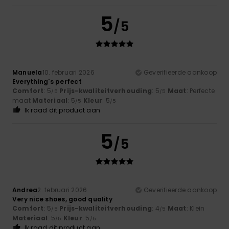
5
/5
Manuela
10. februari 2026
Geverifieerde aankoop
Everything's perfect
Comfort
: 5
Prijs-kwaliteitverhouding
: 5
Maat
: Perfecte
/5
/5
maat
Materiaal
: 5
Kleur
: 5
/5
/5
Ik raad dit product aan
5
/5
Andrea
2. februari 2026
Geverifieerde aankoop
Very nice shoes, good quality
Comfort
: 5
Prijs-kwaliteitverhouding
: 4
Maat
: Klein
/5
/5
Materiaal
: 5
Kleur
: 5
/5
/5
Ik raad dit product aan