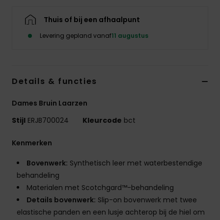
Swim
Thuis of bij een afhaalpunt
Kleding
Levering gepland vanaf
11 augustus
Accessoires
Details & functies
Schoenen
Dames Bruin Laarzen
Stijl
ERJB700024
Kleurcode
bct
Fitness
Kenmerken
Snow
Bovenwerk:
Synthetisch leer met waterbestendige
behandeling
Materialen met Scotchgard™-behandeling
Details bovenwerk:
Slip-on bovenwerk met twee
elastische panden en een lusje achterop bij de hiel om