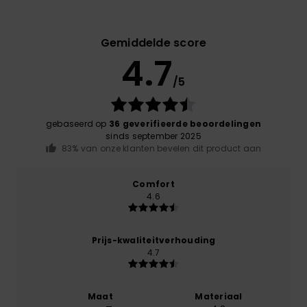
Gemiddelde score
4.7
/5
gebaseerd op
36 geverifieerde beoordelingen
sinds september 2025
83% van onze klanten bevelen dit product aan
Comfort
4.6
Prijs-kwaliteitverhouding
4.7
Maat
Materiaal