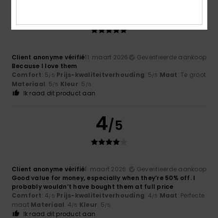
5
/5
Client anonyme vérifié
11. maart 2026
Geverifieerde aankoop
Because I love them
Comfort
: 5
Prijs-kwaliteitverhouding
: 5
Maat
: Te groot
/5
/5
Materiaal
: 5
Kleur
: 5
/5
/5
Ik raad dit product aan
4
/5
Client anonyme vérifié
1. maart 2026
Geverifieerde aankoop
Good value for money, especially when they’re 50% off. I
probably wouldn’t have bought them at full price
Comfort
: 4
Prijs-kwaliteitverhouding
: 4
Maat
: Perfecte
/5
/5
maat
Materiaal
: 4
Kleur
: 5
/5
/5
Ik raad dit product aan