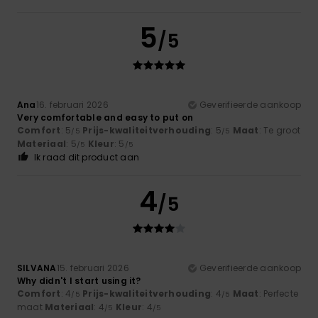
5
/5
Ana
16. februari 2026
Geverifieerde aankoop
Very comfortable and easy to put on
Comfort
: 5
Prijs-kwaliteitverhouding
: 5
Maat
: Te groot
/5
/5
Materiaal
: 5
Kleur
: 5
/5
/5
Ik raad dit product aan
4
/5
SILVANA
15. februari 2026
Geverifieerde aankoop
Why didn't I start using it?
Comfort
: 4
Prijs-kwaliteitverhouding
: 4
Maat
: Perfecte
/5
/5
maat
Materiaal
: 4
Kleur
: 4
/5
/5