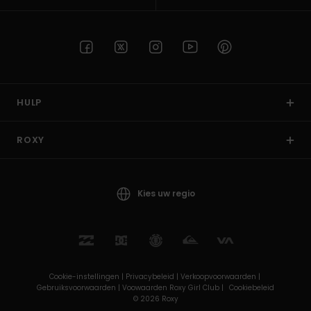
HULP
ROXY
Kies uw regio
Cookie-instellingen |
Privacybeleid |
Verkoopvoorwaarden |
Gebruiksvoorwaarden |
Voowaarden Roxy Girl Club |
Cookiebeleid
© 2026 Roxy