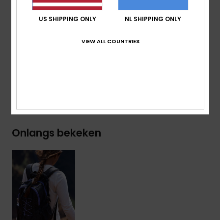
Afmetingen:
30 cm [H] x 38.1 cm [L] x 47 cm [P]
Volume:
21.15 L
US SHIPPING ONLY
NL SHIPPING ONLY
Samenstelling
[Hoofdstof] 50% polyester, 50%
VIEW ALL COUNTRIES
polyurethaan
Bezorging en Retour
Onlangs bekeken