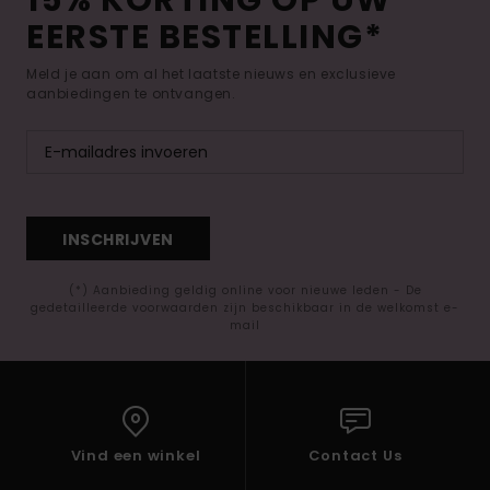
15% KORTING OP UW
EERSTE BESTELLING*
Meld je aan om al het laatste nieuws en exclusieve
aanbiedingen te ontvangen.
INSCHRIJVEN
(*) Aanbieding geldig online voor nieuwe leden - De
gedetailleerde voorwaarden zijn beschikbaar in de welkomst e-
mail
Vind een winkel
Contact Us