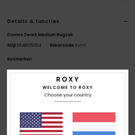
Swim
Details & functies
Kleding
Dames Zwart Medium Rugzak
Accessoires
Stijl
ERJBP05054
Kleurcode
kvm1
Schoenen
Kenmerken
Stof:
Bedrukte Rubberstof
Fitness
Compartimenten:
2 Hoofdvakken Met Een Rits
Gewatteerd laptopvak
WELCOME TO ROXY
Snow
Zonnebrilvak met rits bovenop
Choose your country
2 zijvakken voor flessen
Banden:
Verstelbare Gevoerde Schouderbanden
Versteviging:
Gevoerd Achterpand
Versterkte rubberen bodem
Kenmerken:
Roxy Rubberen Patch