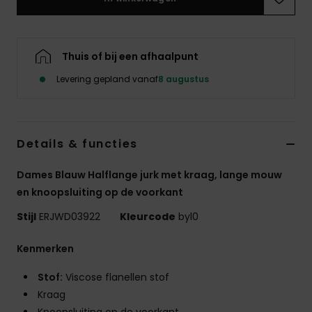
Swim
Kleding
Thuis of bij een afhaalpunt
Levering gepland vanaf
8 augustus
Accessoires
Schoenen
Details & functies
Fitness
Dames Blauw Halflange jurk met kraag, lange mouw
en knoopsluiting op de voorkant
Snow
Stijl
ERJWD03922
Kleurcode
byl0
Kenmerken
Stof:
Viscose flanellen stof
Kraag