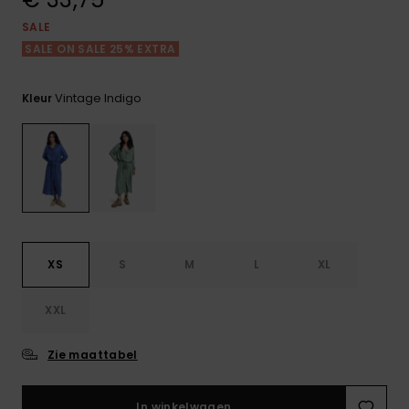
FAQ
Playsuits
Riemen &
Snowboard
bekijken
Technische
portemonne
SALE
ROXY APP
tassen
SALE ON SALE 25% EXTRA
Shorts
Surf
Handschoen
VERLANGLIJST
Snow
& sjaals
Vintage Indigo
Kleur
Rokken
Accessoires
Schultassen
Schoolartik
Hoeden &
mutsen
Accessoires
Zonnebrillen
XS
S
M
L
XL
Wetsuits
XXL
Rashguards
neopreen
Zie maattabel
accessoires
In winkelwagen