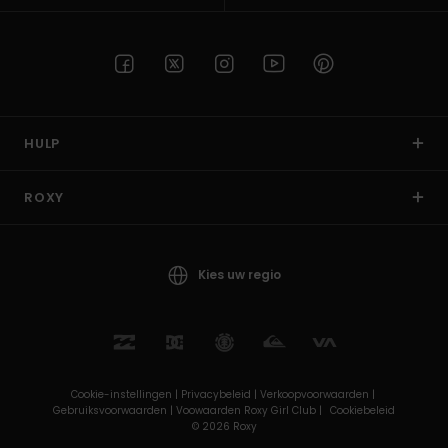
HULP
ROXY
Kies uw regio
Cookie-instellingen |
Privacybeleid |
Verkoopvoorwaarden |
Gebruiksvoorwaarden |
Voowaarden Roxy Girl Club |
Cookiebeleid
© 2026 Roxy