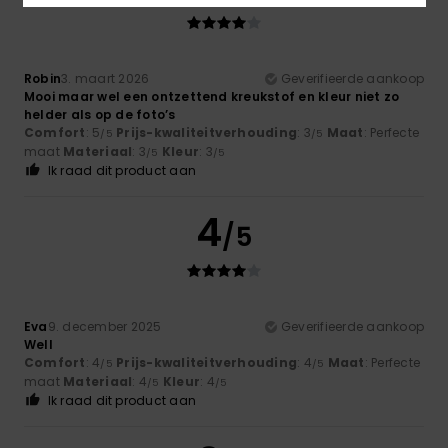
Robin
3. maart 2026
Geverifieerde aankoop
Mooi maar wel een ontzettend kreukstof en kleur niet zo
helder als op de foto’s
Comfort
: 5
Prijs-kwaliteitverhouding
: 3
Maat
: Perfecte
/5
/5
maat
Materiaal
: 3
Kleur
: 3
/5
/5
Ik raad dit product aan
4
/5
Eva
9. december 2025
Geverifieerde aankoop
Well
Comfort
: 4
Prijs-kwaliteitverhouding
: 4
Maat
: Perfecte
/5
/5
maat
Materiaal
: 4
Kleur
: 4
/5
/5
Ik raad dit product aan