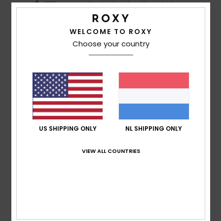
67% van onze klanten bevelen dit product aan
Comfort
WELCOME TO ROXY
4.7
Choose your country
Prijs-kwaliteitverhouding
3.7
Maat
Materiaal
4.0
Te klein
Te groot
US SHIPPING ONLY
NL SHIPPING ONLY
Kleur
VIEW ALL COUNTRIES
4.0
4
/5