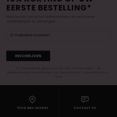
EERSTE BESTELLING*
Meld je aan om al het laatste nieuws en exclusieve
aanbiedingen te ontvangen.
INSCHRIJVEN
(*) Aanbieding geldig online voor nieuwe leden - De
gedetailleerde voorwaarden zijn beschikbaar in de welkomst e-
mail
Vind een winkel
Contact Us