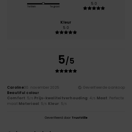
5.0
Te klein
Te groot
Kleur
5.0
5
/5
Caroline
30. november 2025
Geverifieerde aankoop
Beautiful colour
Comfort
: 5
Prijs-kwaliteitverhouding
: 4
Maat
: Perfecte
/5
/5
maat
Materiaal
: 5
Kleur
: 5
/5
/5
Geverifieerd door
TrustVille