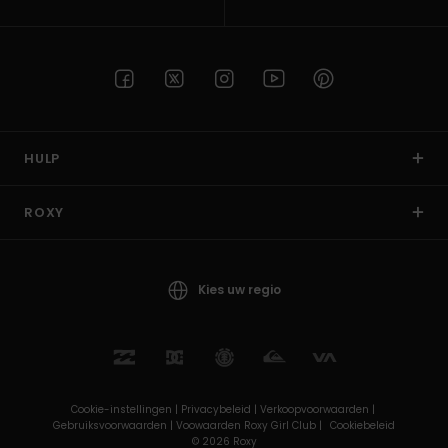
HULP
ROXY
Kies uw regio
Cookie-instellingen |
Privacybeleid |
Verkoopvoorwaarden |
Gebruiksvoorwaarden |
Voowaarden Roxy Girl Club |
Cookiebeleid
© 2026 Roxy