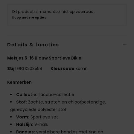
Swim
Dit product is momenteel niet op voorraad.
Koop andere opties
Kleding
Accessoires
Details & functies
Schoenen
Meisjes 6-16 Blauw Sportieve Bikini
Stijl
ERGX203558
Kleurcode
xbmn
Fitness
Kenmerken
Snow
Collectie:
Ilacabo-collectie
Stof:
Zachte, stretch en chloorbestendige,
gerecyclede polyester stof
Vorm:
Sportieve set
Halslijn:
V-hals
Bandjes:
verstelbare bandjes met ring en