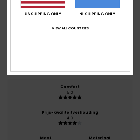
Reviews van klanten
US SHIPPING ONLY
NL SHIPPING ONLY
Gemiddelde score
VIEW ALL COUNTRIES
5.0
/5
gebaseerd op
1 geverifieerde beoordelingen
sinds
november 2025
0% van onze klanten bevelen dit product aan
Comfort
5.0
Prijs-kwaliteitverhouding
4.0
Maat
Materiaal