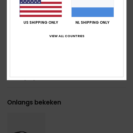
100% UV-bescherming
Categorie 1, 2 of 3
5-punts scharnieren
US SHIPPING ONLY
NL SHIPPING ONLY
Zakje van biologisch katoen
Garantie:
2 jaar garantie
VIEW ALL COUNTRIES
Download de
Verklaring Van Overeenstemming
Samenstelling
[Hoofdstof] 50% bio-acetaat, 50% plastic
Bezorging en Retour
Onlangs bekeken