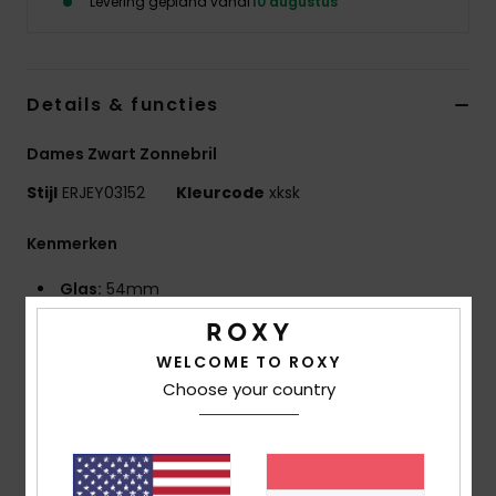
Levering gepland vanaf
10 augustus
Swim
Kleding
Details & functies
Accessoires
Dames Zwart Zonnebril
Stijl
ERJEY03152
Kleurcode
xksk
Schoenen
Kenmerken
Fitness
Glas:
54mm
Neusbrug:
19 mm
Snow
Poot:
145
WELCOME TO ROXY
Glashoogte:
35 mm
Choose your country
Handgemaakt montuur van bio acetaat
CR-39 gazen
4-punts dekkende kromming voor een platter
montuur