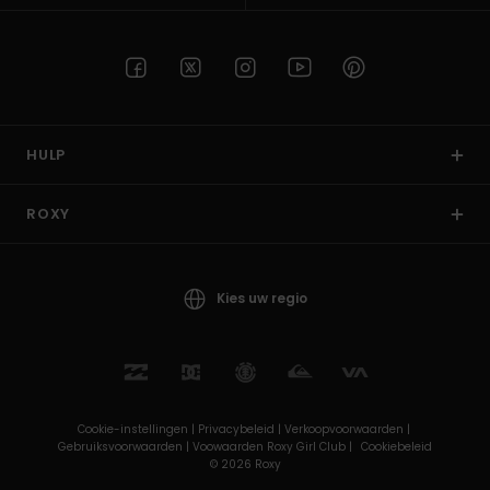
HULP
ROXY
Kies uw regio
Cookie-instellingen |
Privacybeleid |
Verkoopvoorwaarden |
Gebruiksvoorwaarden |
Voowaarden Roxy Girl Club |
Cookiebeleid
© 2026 Roxy