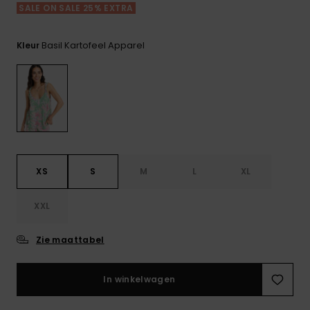
FAQ
Playsuits
Riemen &
Snowboard
SALE ON SALE 25% EXTRA
bekijken
Technische
portemonne
ROXY APP
tassen
Shorts
Surf
Basil Kartofeel Apparel
Kleur
Handschoen
VERLANGLIJST
Snow
& sjaals
Rokken
Accessoires
Schultassen
Schoolartik
Hoeden &
mutsen
Accessoires
Zonnebrillen
XS
S
M
L
XL
XXL
Wetsuits
Zie maattabel
Rashguards
neopreen
accessoires
In winkelwagen