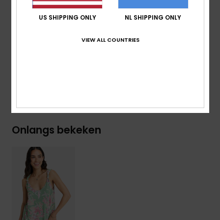
Banden:
Geknoopte bandjes
Sluiting:
Om over het hoofd aan te trekken
US SHIPPING ONLY
NL SHIPPING ONLY
Logo:
Metalen ROXY-plaatje
VIEW ALL COUNTRIES
Samenstelling
[Hoofdstof] 95% viscose, 5% elastaan
Bezorging en Retour
Onlangs bekeken