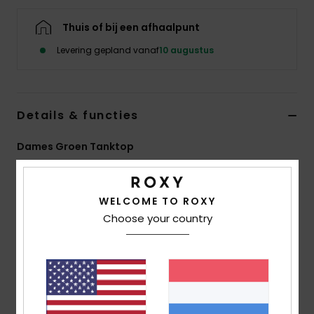
Swim
Thuis of bij een afhaalpunt
Kleding
Levering gepland vanaf
10 augustus
Accessoires
Details & functies
Schoenen
Dames Groen Tanktop
Stijl
ERJKT04310
Kleurcode
ghz8
Fitness
WELCOME TO ROXY
Kenmerken
Snow
Choose your country
Collectie:
Injection Ecom-collectie
Stof:
Bedrukte jerseystof van viscose en elastaan
[200 g/m2]
Pasvorm:
Relaxed model
Halslijn:
Ronde hals