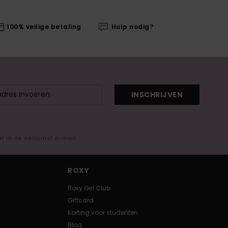
100% veilige betaling
Hulp nodig?
INSCHRIJVEN
ar in de welkomst e-mail
ROXY
Roxy Girl Club
Giftcard
Korting voor studenten
Blog