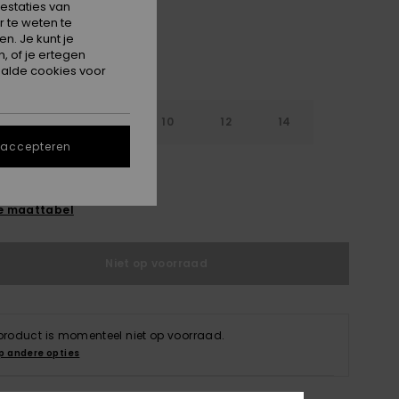
estaties van
 te weten te
n. Je kunt je
, of je ertegen
alde cookies voor
7
8
10
12
14
 accepteren
e maattabel
Niet op voorraad
 product is momenteel niet op voorraad.
p andere opties