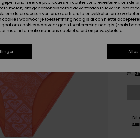
 gepersonaliseerde publicaties en content te presenteren; om de pr
nt te meten; om gepersonaliseerde advertenties te leveren; om meer
k; om de producten van onze partners te ontwikkelen en te verbetere
ookies waarvoor je toestemming nodig is al dan niet te accepteren
t gaat om cookies waarvoor geen toestemming nodig is (zoals bepa
oor meer informatie naar ons
cookiebeleid
en
privacybeleid
6
llingen
Alles
16
Zi
Dit
Koo