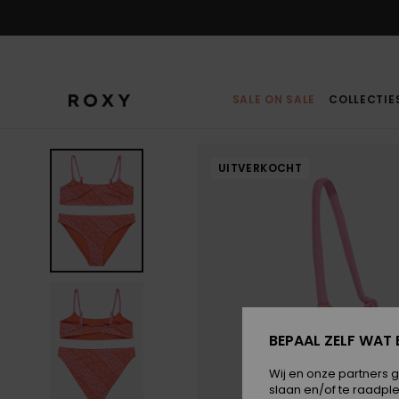
Ga
naar
Productinformatie
SALE ON SALE
COLLECTIE
UITVERKOCHT
BEPAAL ZELF WAT 
Wij en onze partners 
slaan en/of te raadpl