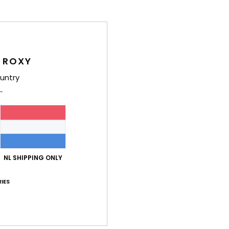
Deta
Meisj
 ROXY
Stijl
E
untry
Kenm
C
S
van 
T
V
NL SHIPPING ONLY
H
V
IES
B
B
S