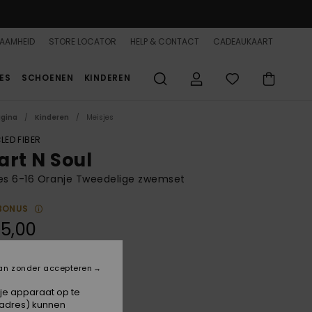
AAMHEID
STORE LOCATOR
HELP & CONTACT
CADEAUKAART
ES
SCHOENEN
KINDEREN
agina
Kinderen
Meisjes
LED FIBER
art N Soul
es 6-16 Oranje Tweedelige zwemset
BONUS
5,00
ON SALE 25% EXTRA
an zonder accepteren
Emberglow Heart N Soul
 je apparaat op te
-adres) kunnen