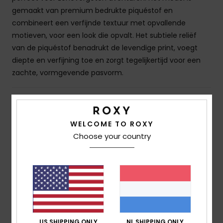
gemaakt van premium bedrukte piquéstof en
combineert een verfijnde textuur met opvallende
motieven, voor een look die opvalt. Het subtiele reliëf
van de piquéstof benadrukt de levendige print, voegt
diepte en verfijning toe en zorgt tegelijkertijd voor een
zachte, vormgevende pasvorm.
Details & functies
WELCOME TO ROXY
Bezorging en Retour
Choose your country
Reviews van klanten
Gemiddelde score
US SHIPPING ONLY
NL SHIPPING ONLY