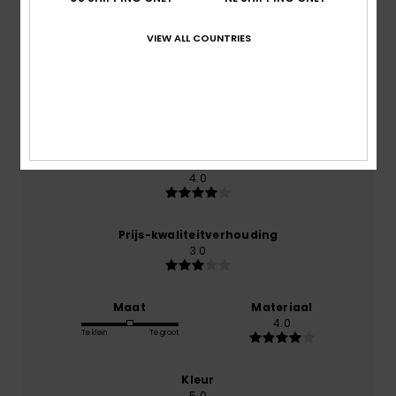
5.0
/5
VIEW ALL COUNTRIES
gebaseerd op
1 geverifieerde beoordelingen
sinds
mei 2026
0% van onze klanten bevelen dit product aan
Comfort
4.0
Prijs-kwaliteitverhouding
3.0
Maat
Materiaal
4.0
Te klein
Te groot
Kleur
5.0