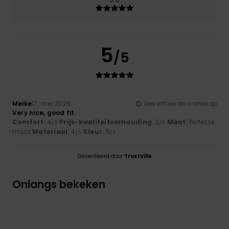
5
/5
Meike
17. mei 2026
Geverifieerde aankoop
Very nice, good fit
Comfort
: 4
Prijs-kwaliteitverhouding
: 3
Maat
: Perfecte
/5
/5
maat
Materiaal
: 4
Kleur
: 5
/5
/5
Geverifieerd door
TrustVille
Onlangs bekeken