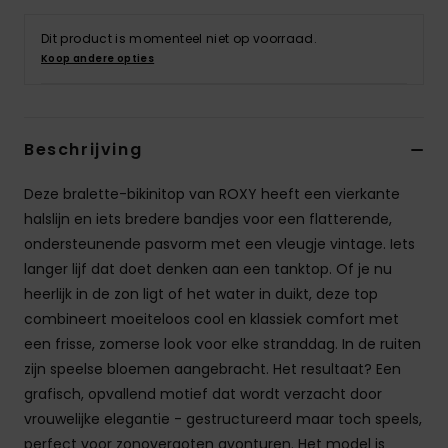
Swim
Dit product is momenteel niet op voorraad.
Koop andere opties
Kleding
Accessoires
Beschrijving
Schoenen
Deze bralette-bikinitop van ROXY heeft een vierkante
halslijn en iets bredere bandjes voor een flatterende,
ondersteunende pasvorm met een vleugje vintage. Iets
Fitness
langer lijf dat doet denken aan een tanktop. Of je nu
heerlijk in de zon ligt of het water in duikt, deze top
Snow
combineert moeiteloos cool en klassiek comfort met
een frisse, zomerse look voor elke stranddag. In de ruiten
zijn speelse bloemen aangebracht. Het resultaat? Een
grafisch, opvallend motief dat wordt verzacht door
vrouwelijke elegantie - gestructureerd maar toch speels,
perfect voor zonovergoten avonturen. Het model is