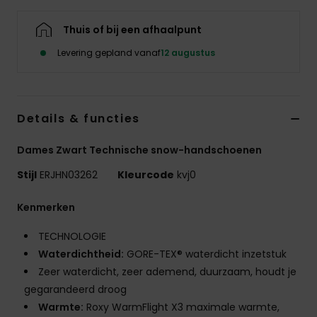
Swim
Thuis of bij een afhaalpunt
Kleding
Levering gepland vanaf
12 augustus
Accessoires
Details & functies
Schoenen
Dames Zwart Technische snow-handschoenen
Stijl
ERJHN03262
Kleurcode
kvj0
Fitness
Kenmerken
Snow
TECHNOLOGIE
Waterdichtheid:
GORE-TEX® waterdicht inzetstuk
Zeer waterdicht, zeer ademend, duurzaam, houdt je
gegarandeerd droog
Warmte:
Roxy WarmFlight X3 maximale warmte,