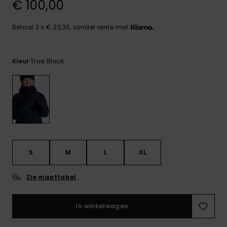
FAQ
€ 100,00
Playsuits
Riemen &
Snowboard
bekijken
Technische
portemonne
ROXY APP
tassen
Betaal 3 x € 33,33, zonder rente met
Shorts
Surf
Handschoen
VERLANGLIJST
Snow
& sjaals
True Black
Kleur
Rokken
Accessoires
Schultassen
Schoolartik
Hoeden &
mutsen
Accessoires
Zonnebrillen
Wetsuits
S
M
L
XL
Zie maattabel
Rashguards
neopreen
accessoires
In winkelwagen