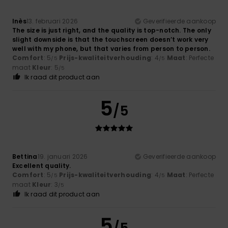
Inès
13. februari 2026
Geverifieerde aankoop
The size is just right, and the quality is top-notch. The only
slight downside is that the touchscreen doesn’t work very
well with my phone, but that varies from person to person.
Comfort
: 5
Prijs-kwaliteitverhouding
: 4
Maat
: Perfecte
/5
/5
maat
Kleur
: 5
/5
Ik raad dit product aan
5
/5
Bettina
19. januari 2026
Geverifieerde aankoop
Excellent quality.
Comfort
: 5
Prijs-kwaliteitverhouding
: 4
Maat
: Perfecte
/5
/5
maat
Kleur
: 3
/5
Ik raad dit product aan
5
/5