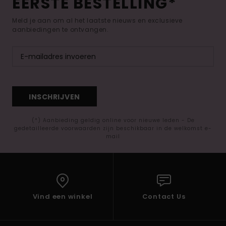
EERSTE BESTELLING*
Meld je aan om al het laatste nieuws en exclusieve
aanbiedingen te ontvangen.
INSCHRIJVEN
(*) Aanbieding geldig online voor nieuwe leden - De
gedetailleerde voorwaarden zijn beschikbaar in de welkomst e-
mail
Vind een winkel
Contact Us