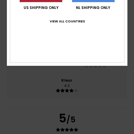
Comfort
US SHIPPING ONLY
NL SHIPPING ONLY
5.0
VIEW ALL COUNTRIES
Prijs-kwaliteitverhouding
4.3
Maat
Materiaal
NaN
Te klein
Te groot
Kleur
4.3
5
/5