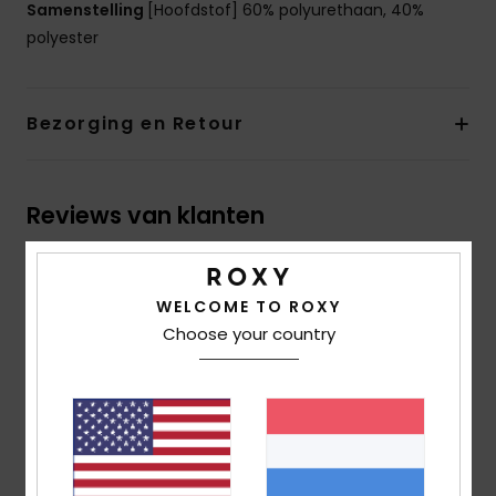
Samenstelling
[Hoofdstof] 60% polyurethaan, 40%
polyester
Bezorging en Retour
Reviews van klanten
Gemiddelde score
WELCOME TO ROXY
5.0
Choose your country
/5
gebaseerd op
3 geverifieerde beoordelingen
sinds
oktober 2025
67% van onze klanten bevelen dit product aan