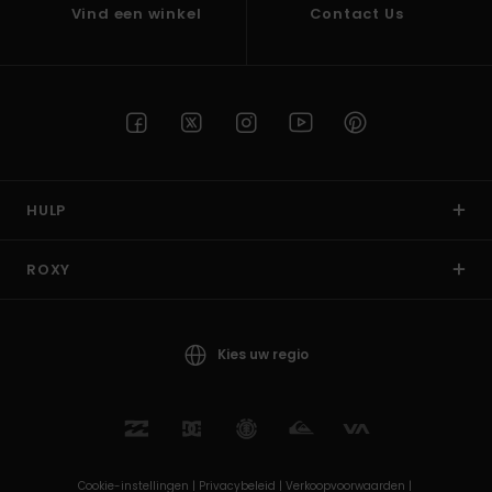
Swim
Vind een winkel
Contact Us
Kleding
Accessoires
Schoenen
HULP
ROXY
Fitness
Snow
Kies uw regio
Cookie-instellingen |
Privacybeleid |
Verkoopvoorwaarden |