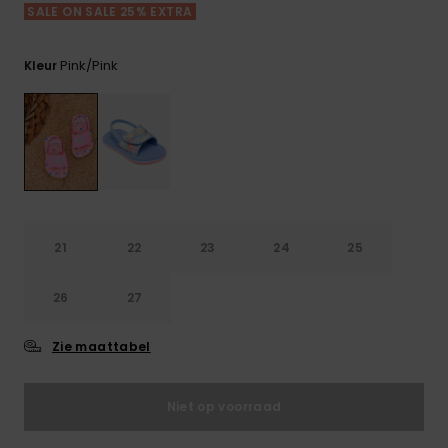
FAQ
Playsuits
Riemen &
Snowboard
SALE ON SALE 25% EXTRA
bekijken
Technische
portemonne
ROXY APP
tassen
Shorts
Surf
Pink/pink
Kleur
Handschoen
VERLANGLIJST
Snow
& sjaals
Rokken
Accessoires
Schultassen
Schoolartik
Hoeden &
mutsen
Accessoires
Zonnebrillen
21
22
23
24
25
26
27
Wetsuits
Zie maattabel
Rashguards
neopreen
accessoires
Niet op voorraad