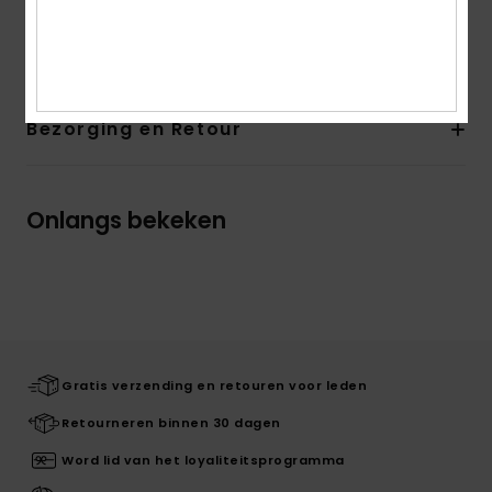
Samenstelling
Bovendeel: 85% synthetische EVA/15%
synthetische PU, Voering: N.V.T, Buitenzool: 100% EVA
Bezorging en Retour
Onlangs bekeken
Gratis verzending en retouren voor leden
Retourneren binnen 30 dagen
Word lid van het loyaliteitsprogramma