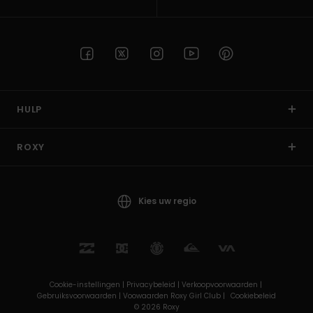
HULP
ROXY
Kies uw regio
Cookie-instellingen |
Privacybeleid |
Verkoopvoorwaarden |
Gebruiksvoorwaarden |
Voowaarden Roxy Girl Club |
Cookiebeleid
© 2026 Roxy