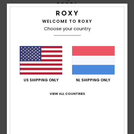
Prijs-kwaliteitverhouding
WELCOME TO ROXY
4.0
Choose your country
Maat
Materiaal
4.7
Te klein
Te groot
Kleur
4.3
US SHIPPING ONLY
NL SHIPPING ONLY
VIEW ALL COUNTRIES
4
/5
Natalie
20. januari 2026
Geverifieerde aankoop