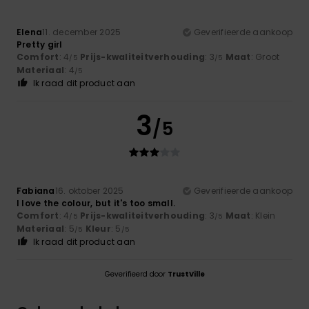
Elena
11. december 2025
Geverifieerde aankoop
Pretty girl
Comfort
: 4
Prijs-kwaliteitverhouding
: 3
Maat
: Groot
/5
/5
Materiaal
: 4
/5
Ik raad dit product aan
3
/5
Fabiana
16. oktober 2025
Geverifieerde aankoop
I love the colour, but it's too small.
Comfort
: 4
Prijs-kwaliteitverhouding
: 3
Maat
: Klein
/5
/5
Materiaal
: 5
Kleur
: 5
/5
/5
Ik raad dit product aan
Geverifieerd door
TrustVille