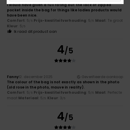
I would have given a full rating but the lack of zipped
pocket inside the bag for things like ladies products would
have been nice.
Comfort
: 5
Prijs-kwaliteitverhouding
: 5
Maat
: Te groot
/5
/5
Kleur
: 5
/5
Ik raad dit product aan
4
/5
Fanny
12. december 2025
Geverifieerde aankoop
The colour of the bag is not exactly as shown in the photo
(old rose in the photo, mauve in reality).
Comfort
: 5
Prijs-kwaliteitverhouding
: 5
Maat
: Perfecte
/5
/5
maat
Materiaal
: 5
Kleur
: 3
/5
/5
4
/5