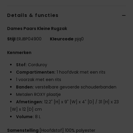
Swim
Details & functies
Kleding
Dames Paars Kleine Rugzak
Accessoires
Stijl
ERJBP04900
Kleurcode
pjq0
Kenmerken
Schoenen
Stof:
Corduroy
Compartimenten:
1 hoofdvak met een rits
Fitness
1 voorzak met een rits
Banden:
verstelbare gevoerde schouderbanden
Snow
Metalen ROXY plaatje
Afmetingen:
12.2" [H] x 9" [W] x 4" [D] / 31 [H] x 23
[W] x 12 [D] cm
Volume:
8 L
Samenstelling
[Hoofdstof] 100% polyester