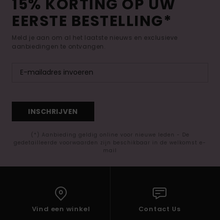
15% KORTING OP UW
EERSTE BESTELLING*
Meld je aan om al het laatste nieuws en exclusieve
aanbiedingen te ontvangen.
INSCHRIJVEN
(*) Aanbieding geldig online voor nieuwe leden - De
gedetailleerde voorwaarden zijn beschikbaar in de welkomst e-
mail
Vind een winkel
Contact Us