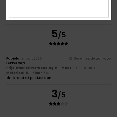
Sonja
12. maart 2026
Geverifieerde aankoop
Because I always enjoy giving feedback
Comfort
: 5
Prijs-kwaliteitverhouding
: 5
Maat
: Perfecte
/5
/5
maat
Materiaal
: 5
Kleur
: 5
/5
/5
5
/5
Fabiola
1. maart 2026
Geverifieerde aankoop
Lekker wijd
Prijs-kwaliteitverhouding
: 5
Maat
: Perfecte maat
/5
Materiaal
: 5
Kleur
: 5
/5
/5
Ik raad dit product aan
3
/5