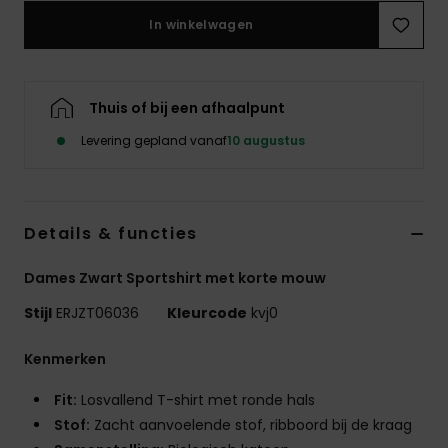
Swim
In winkelwagen
Kleding
Thuis of bij een afhaalpunt
Accessoires
Levering gepland vanaf
10 augustus
Schoenen
Details & functies
Fitness
Dames Zwart Sportshirt met korte mouw
Snow
Stijl
ERJZT06036
Kleurcode
kvj0
Kenmerken
Fit:
Losvallend T-shirt met ronde hals
Stof:
Zacht aanvoelende stof, ribboord bij de kraag