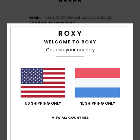
Kevin
2. mei 2026
Geverifieerde aankoop
Good value for money
5
/5
WELCOME TO ROXY
Choose your country
Alex
24. maart 2026
Geverifieerde aankoop
Good product
Comfort
: 5
Prijs-kwaliteitverhouding
: 5
Maat
: Perfecte
/5
/5
maat
Materiaal
: 5
Kleur
: 5
/5
/5
Ik raad dit product aan
US SHIPPING ONLY
NL SHIPPING ONLY
5
/5
VIEW ALL COUNTRIES