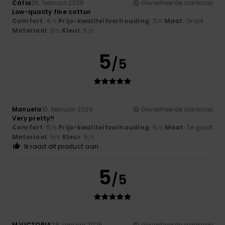
Cátia
26. februari 2026
Geverifieerde aankoop
Low-quality fine cotton
Comfort
: 4
Prijs-kwaliteitverhouding
: 3
Maat
: Groot
/5
/5
Materiaal
: 3
Kleur
: 5
/5
/5
5
/5
Manuela
10. februari 2026
Geverifieerde aankoop
Very pretty!!
Comfort
: 5
Prijs-kwaliteitverhouding
: 5
Maat
: Te groot
/5
/5
Materiaal
: 5
Kleur
: 5
/5
/5
Ik raad dit product aan
5
/5
M VICTORIA
28. januari 2026
Geverifieerde aankoop