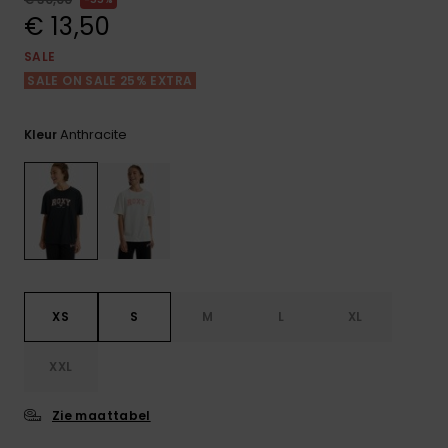
FAQ
Playsuits
Riemen &
Snowboard
bekijken
€ 13,50
Technische
portemonne
ROXY APP
tassen
SALE
Shorts
Surf
SALE ON SALE 25% EXTRA
Handschoen
VERLANGLIJST
Snow
& sjaals
Rokken
Accessoires
Schultassen
Anthracite
Kleur
Schoolartik
Hoeden &
mutsen
Accessoires
Zonnebrillen
Wetsuits
XS
S
M
L
XL
Rashguards
XXL
neopreen
accessoires
Zie maattabel