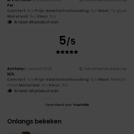
Per
Comfort
: 5
Prijs-kwaliteitverhouding
: 5
Maat
: Te groot
/5
/5
Materiaal
: 5
Kleur
: 5
/5
/5
Ik raad dit product aan
5
/5
Anthony
9. januari 2026
Geverifieerde aankoop
N/A
Comfort
: 5
Prijs-kwaliteitverhouding
: 5
Maat
: Perfecte
/5
/5
maat
Materiaal
: 5
Kleur
: 5
/5
/5
Ik raad dit product aan
Geverifieerd door
TrustVille
Onlangs bekeken