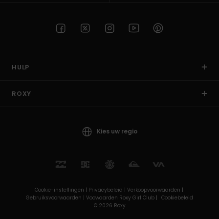
HULP
ROXY
Kies uw regio
Cookie-instellingen |
Privacybeleid |
Verkoopvoorwaarden |
Gebruiksvoorwaarden |
Voowaarden Roxy Girl Club |
Cookiebeleid
© 2026 Roxy