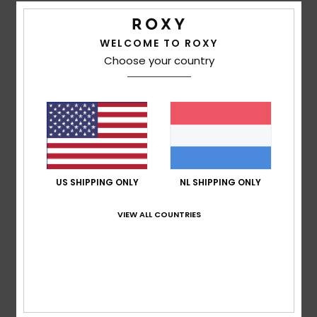
Ik raad dit product aan
5
WELCOME TO ROXY
/5
Choose your country
Beverley Ann
17. februari 2026
Geverifieerde aankoop
Top-notch quality – I love it.
Comfort
: 5
Prijs-kwaliteitverhouding
: 4
Maat
: Perfecte
/5
/5
maat
Materiaal
: 5
Kleur
: 5
/5
/5
Ik raad dit product aan
US SHIPPING ONLY
NL SHIPPING ONLY
4
/5
VIEW ALL COUNTRIES
Josefa
2. februari 2026
Geverifieerde aankoop
Very well
Comfort
: 4
Prijs-kwaliteitverhouding
: 4
Maat
: Groot
/5
/5