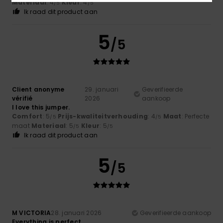
Materiaal
: 4
Kleur
: 4
/5
/5
Ik raad dit product aan
5
/5
Client anonyme
29. januari
Geverifieerde
vérifié
2026
aankoop
I love this jumper.
Comfort
: 5
Prijs-kwaliteitverhouding
: 4
Maat
: Perfecte
/5
/5
maat
Materiaal
: 5
Kleur
: 5
/5
/5
Ik raad dit product aan
5
/5
M VICTORIA
28. januari 2026
Geverifieerde aankoop
Everything is perfect.