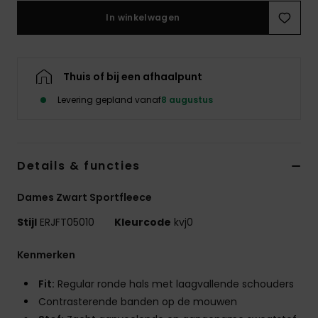
Swim
In winkelwagen
Kleding
Thuis of bij een afhaalpunt
Accessoires
Levering gepland vanaf
8 augustus
Schoenen
Details & functies
Fitness
Dames Zwart Sportfleece
Snow
Stijl
ERJFT05010
Kleurcode
kvj0
Kenmerken
Fit:
Regular ronde hals met laagvallende schouders
Contrasterende banden op de mouwen