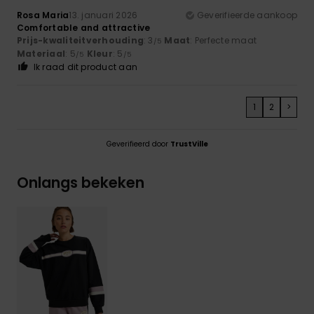
Rosa Maria
13. januari 2026
Geverifieerde aankoop
Comfortable and attractive
Prijs-kwaliteitverhouding
: 3
Maat
: Perfecte maat
/5
Materiaal
: 5
Kleur
: 5
/5
/5
Ik raad dit product aan
1
2
>
Geverifieerd door
TrustVille
Onlangs bekeken