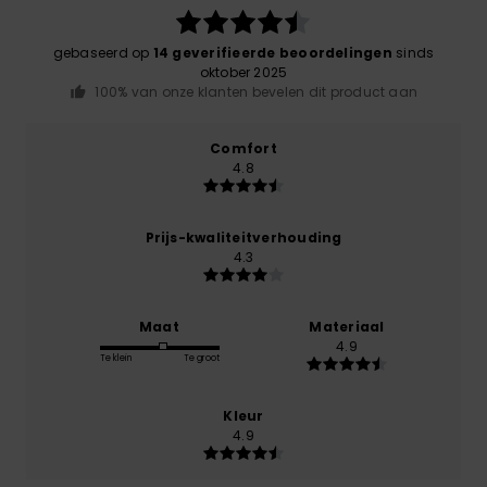
gebaseerd op
14 geverifieerde beoordelingen
sinds
oktober 2025
100% van onze klanten bevelen dit product aan
Comfort
4.8
Prijs-kwaliteitverhouding
4.3
Maat
Materiaal
4.9
Te klein
Te groot
Kleur
4.9