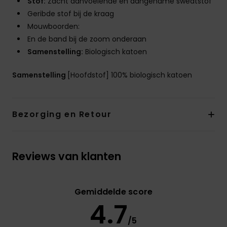
Stof:
Zacht aanvoelende en aangename sweatstof
Geribde stof bij de kraag
Mouwboorden:
En de band bij de zoom onderaan
Samenstelling:
Biologisch katoen
Samenstelling
[Hoofdstof] 100% biologisch katoen
Bezorging en Retour
Reviews van klanten
Gemiddelde score
4.7
/5