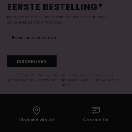
EERSTE BESTELLING*
Meld je aan om al het laatste nieuws en exclusieve
aanbiedingen te ontvangen.
INSCHRIJVEN
(*) Aanbieding geldig online voor nieuwe leden - De
gedetailleerde voorwaarden zijn beschikbaar in de welkomst e-
mail
Vind een winkel
Contact Us