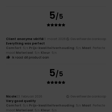
5
/5
Client anonyme vérifié
11. maart 2026
Geverifieerde aankoop
Everything was perfect
Comfort
: 5
Prijs-kwaliteitverhouding
: 5
Maat
: Perfecte
/5
/5
maat
Materiaal
: 5
Kleur
: 5
/5
/5
Ik raad dit product aan
5
/5
Nicole
23. februari 2026
Geverifieerde aankoop
Very good quality
Comfort
: 5
Prijs-kwaliteitverhouding
: 5
Maat
: Perfecte
/5
/5
maat
Materiaal
: 5
Kleur
: 5
/5
/5