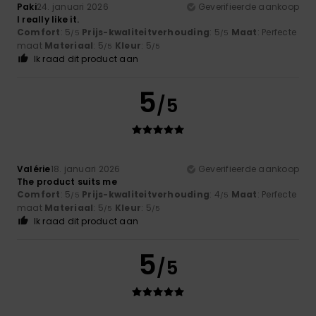
Paki
24. januari 2026
Geverifieerde aankoop
I really like it.
Comfort
: 5
Prijs-kwaliteitverhouding
: 5
Maat
: Perfecte
/5
/5
maat
Materiaal
: 5
Kleur
: 5
/5
/5
Ik raad dit product aan
5
/5
Valérie
18. januari 2026
Geverifieerde aankoop
The product suits me
Comfort
: 5
Prijs-kwaliteitverhouding
: 4
Maat
: Perfecte
/5
/5
maat
Materiaal
: 5
Kleur
: 5
/5
/5
Ik raad dit product aan
5
/5