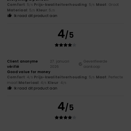
Comfort
: 5
Prijs-kwaliteitverhouding
: 5
Maat
: Groot
/5
/5
Materiaal
: 5
Kleur
: 5
/5
/5
Ik raad dit product aan
4
/5
Client anonyme
27. januari
Geverifieerde
vérifié
2026
aankoop
Good value for money
Comfort
: 4
Prijs-kwaliteitverhouding
: 5
Maat
: Perfecte
/5
/5
maat
Materiaal
: 4
Kleur
: 4
/5
/5
Ik raad dit product aan
4
/5