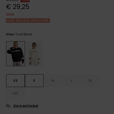
FAQ
Playsuits
Riemen &
Snowboard
bekijken
€ 29,25
Technische
portemonne
ROXY APP
tassen
SALE
Shorts
Surf
SALE ON SALE 25% EXTRA
Handschoen
VERLANGLIJST
Snow
& sjaals
Rokken
Accessoires
Schultassen
True Black
Kleur
Schoolartik
Hoeden &
mutsen
Accessoires
Zonnebrillen
Wetsuits
XS
S
M
L
XL
Rashguards
XXL
neopreen
accessoires
Zie maattabel