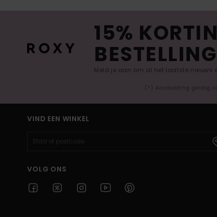
15% KORTIN
BESTELLING
Meld je aan om al het laatste nieuws
(*) Aanbieding geldig o
VIND EEN WINKEL
VOLG ONS