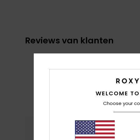
Reviews van klanten
WELCOME TO
Choose your co
Comfort
Prijs
4.7