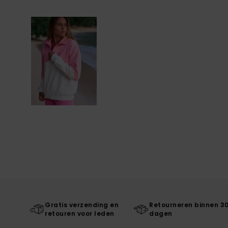
Gratis verzending en
Retourneren binnen 3
retouren voor leden
dagen