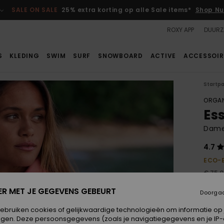
SALE ON SALE
25% extra korting op alle Sale items*
Shop Nu
ROXY APP
DUURZ
S
KLEDING
SWIM
SURF
SNOWBOARD
ACTIVE
ACCESSOIR
Startp
ORGAN
Es
Dame
4.7
ECO-
€ 75,
€ 3
ER MET JE GEGEVENS GEBEURT
Doorga
SALE
gebruiken cookies of gelijkwaardige technologieën om informatie op
SALE 
egen. Deze persoonsgegevens (zoals je navigatiegegevens en je IP