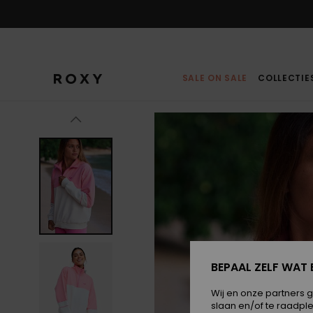
Ga
naar
Productinformatie
SALE ON SALE
COLLECTIE
BEPAAL ZELF WAT 
Wij en onze partners 
slaan en/of te raadpl