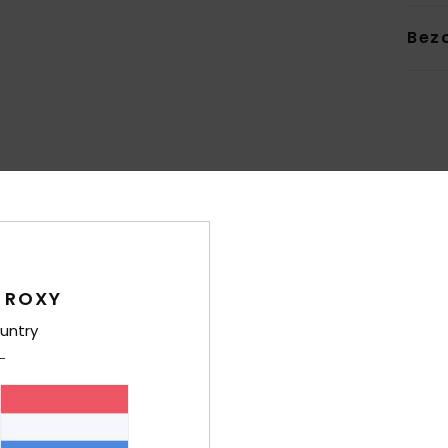
Bez
Gemiddelde score
4.7
/5
 ROXY
gebaseerd op
7 geverifieerde beoordelingen
sinds maart 2026
untry
71% van onze klanten bevelen dit product aan
-kwaliteitverhouding
Maat
Mate
4.0
4
Te klein
Te groot