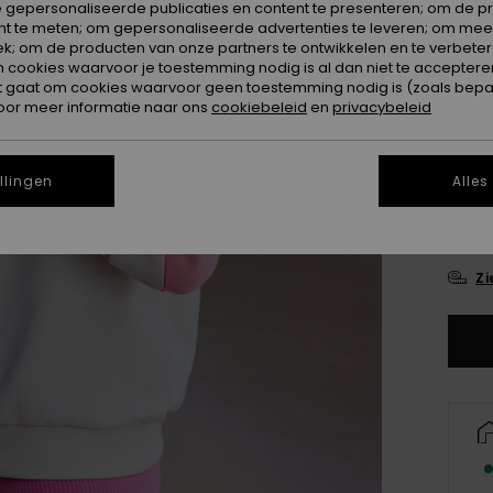
 gepersonaliseerde publicaties en content te presenteren; om de pr
nt te meten; om gepersonaliseerde advertenties te leveren; om meer
Kleur
k; om de producten van onze partners te ontwikkelen en te verbetere
ookies waarvoor je toestemming nodig is al dan niet te accepteren
t gaat om cookies waarvoor geen toestemming nodig is (zoals bepa
oor meer informatie naar ons
cookiebeleid
en
privacybeleid
llingen
Alles
X
Zi