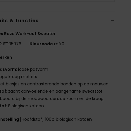
ils & functies
s Roze Work-out Sweater
RJFT05076
Kleurcode
mfr0
erken
asvorm:
loose pasvorm
oge kraag met rits
et biesjes en contrasterende banden op de mouwen
tof:
zacht aanvoelende en aangename sweatstof
ibboord bij de mouwboorden, de zoom en de kraag
tof:
Biologisch katoen
nstelling
[Hoofdstof] 100% biologisch katoen