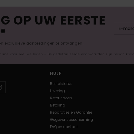
G OP UW EERSTE
*
 en exclusieve aanbiedingen te ontvangen.
nline voor nieuwe leden - De gedetailleerde voorwaarden zijn beschikba
HULP
Bestelstatus
Levering
Retour doen
Betaling
Reparaties en Garantie
Gegevensbescherming
FAQ en contact