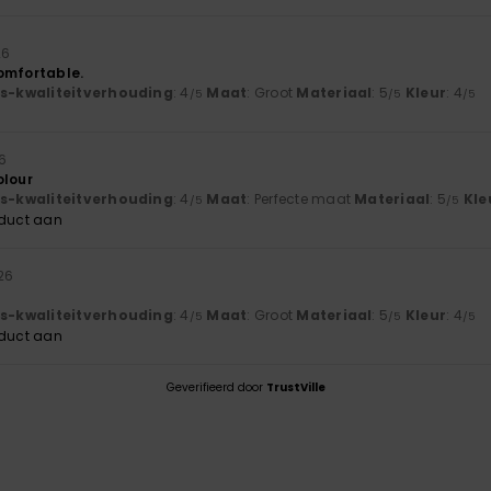
26
omfortable.
js-kwaliteitverhouding
: 4
Maat
: Groot
Materiaal
: 5
Kleur
: 4
/5
/5
/5
26
olour
js-kwaliteitverhouding
: 4
Maat
: Perfecte maat
Materiaal
: 5
Kle
/5
/5
oduct aan
26
js-kwaliteitverhouding
: 4
Maat
: Groot
Materiaal
: 5
Kleur
: 4
/5
/5
/5
oduct aan
Geverifieerd door
TrustVille