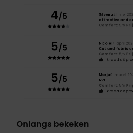
4
/5
Silveira
21. mei 20
attractive and c
Comfort
: 5
Pri
/5
5
Nicole
17. april 20
/5
Cut and fabric c
Comfort
: 5
Pri
/5
Ik raad dit pr
5
Marja
9. maart 20
/5
Nvt
Comfort
: 5
Pri
/5
Ik raad dit pr
Onlangs bekeken