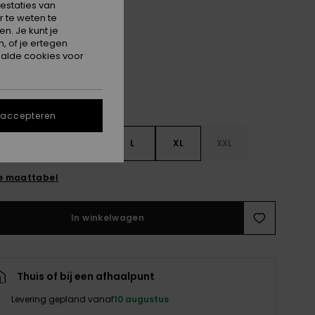
estaties van
 te weten te
Plumeria
n. Je kunt je
, of je ertegen
alde cookies voor
 accepteren
S
S
M
L
XL
XXL
e maattabel
In winkelwagen
Thuis of bij een afhaalpunt
Levering gepland vanaf
10 augustus