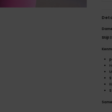
Deta
Dame
Stijl
E
Kenm
p
H
M
S
R
S
Same