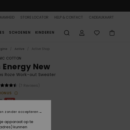
AAMHEID
STORE LOCATOR
HELP & CONTACT
CADEAUKAART
ES
SCHOENEN
KINDEREN
agina
Active
Active Shop
IC COTTON
s Energy New
s Roze Work-out Sweater
(7 Reviews)
BONUS
00
55%
3,75
an zonder accepteren
 je apparaat op te
ON SALE 25% EXTRA
-adres) kunnen