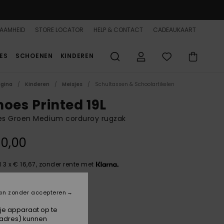
AAMHEID
STORE LOCATOR
HELP & CONTACT
CADEAUKAART
ES
SCHOENEN
KINDEREN
agina
Kinderen
Meisjes
Schultassen & Schoolartikelen
hoes Printed 19L
s Groen Medium corduroy rugzak
0,00
 3 x € 16,67, zonder rente met
an zonder accepteren
Beetle
 je apparaat op te
-adres) kunnen