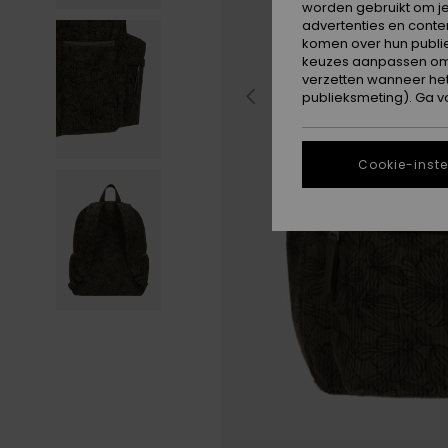
worden gebruikt om je
advertenties en conte
komen over hun publie
keuzes aanpassen om c
verzetten wanneer he
publieksmeting). Ga v
Cookie-inste