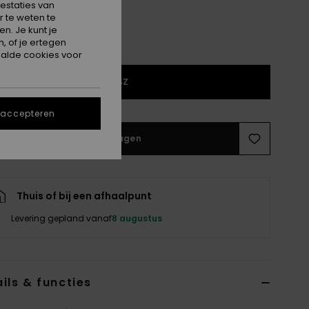
estaties van
 te weten te
n. Je kunt je
, of je ertegen
alde cookies voor
1SZ
 accepteren
In winkelwagen
Thuis of bij een afhaalpunt
Levering gepland vanaf
8 augustus
ils & functies