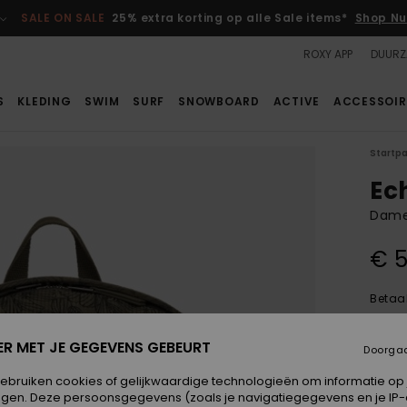
SALE ON SALE
25% extra korting op alle Sale items*
Shop Nu
ROXY APP
DUURZ
S
KLEDING
SWIM
SURF
SNOWBOARD
ACTIVE
ACCESSOIR
Startp
Ec
Dame
€ 5
Betaal
ER MET JE GEGEVENS GEBEURT
Doorga
Kleur
gebruiken cookies of gelijkwaardige technologieën om informatie op
egen. Deze persoonsgegevens (zoals je navigatiegegevens en je IP