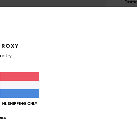
Dame
Stijl
E
Kenm
S
 ROXY
C
1
untry
1
2
B
V
L
A
NL SHIPPING ONLY
I
IES
Same