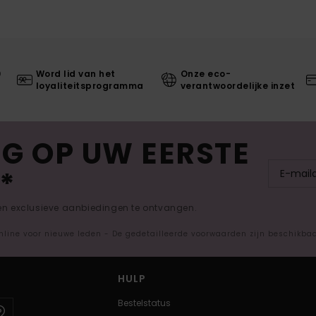
0
Word lid van het
Onze eco-
loyaliteitsprogramma
verantwoordelijke inzet
G OP UW EERSTE
*
 en exclusieve aanbiedingen te ontvangen.
nline voor nieuwe leden - De gedetailleerde voorwaarden zijn beschikba
HULP
Bestelstatus