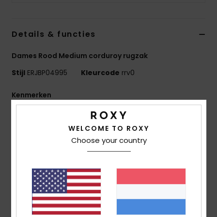
Swim
Details & functies
Kleding
Dames Rood Medium corduroy rugzak
Accessoires
Stijl
ERJBP04995
Kleurcode
rrv0
Schoenen
Kenmerken
Stof:
Sol Searcher Summer stof met rijke textuur
Fitness
Compartimenten:
1 Hoofdvak Met Een Rits
WELCOME TO ROXY
1 laptopvak aan de binnenzijde
Choose your country
Snow
1 voorvak met rits
2 zijvakken voor flessen
Banden:
Verstelbare Gevoerde Schouderbanden
Versteviging:
Gevoerd Achterpand
Logo:
Metalen Roxy-Plaatje
Afmetingen:
40 cm [H] x 32 cm [L] x 15 cm [P]