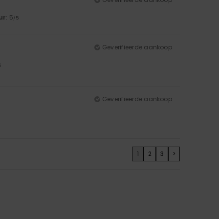
ur
: 5
/5
Geverifieerde aankoop
5
Geverifieerde aankoop
1
2
3
>