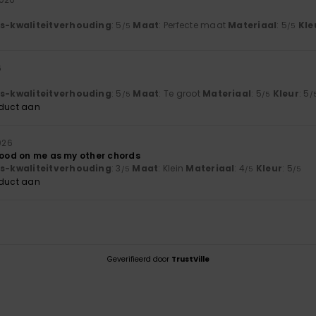
js-kwaliteitverhouding
: 5
Maat
: Perfecte maat
Materiaal
: 5
Kle
/5
/5
6
js-kwaliteitverhouding
: 5
Maat
: Te groot
Materiaal
: 5
Kleur
: 5
/5
/5
/
oduct aan
026
 good on me as my other chords
js-kwaliteitverhouding
: 3
Maat
: Klein
Materiaal
: 4
Kleur
: 5
/5
/5
/5
oduct aan
Geverifieerd door
TrustVille