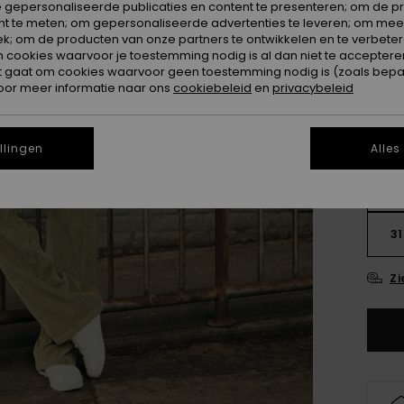
 gepersonaliseerde publicaties en content te presenteren; om de pr
nt te meten; om gepersonaliseerde advertenties te leveren; om meer
Kleur
k; om de producten van onze partners te ontwikkelen en te verbetere
ookies waarvoor je toestemming nodig is al dan niet te accepteren
t gaat om cookies waarvoor geen toestemming nodig is (zoals bepa
oor meer informatie naar ons
cookiebeleid
en
privacybeleid
llingen
Alles
25
31
Zi