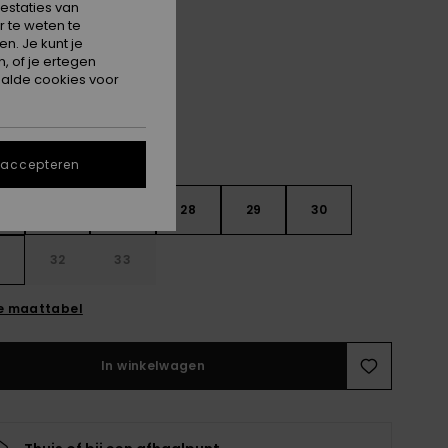
estaties van
 te weten te
Oil Green
n. Je kunt je
, of je ertegen
alde cookies voor
 accepteren
26
27
28
29
30
32
33
e maattabel
In winkelwagen