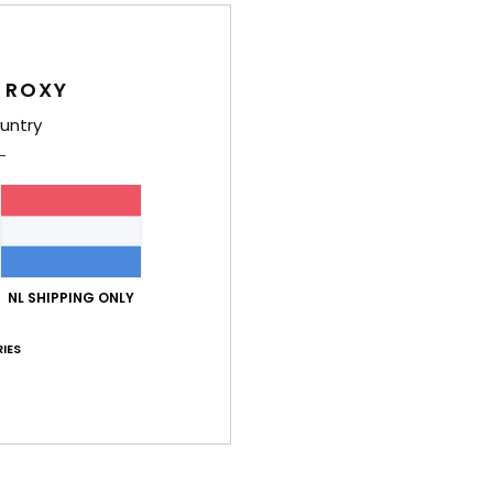
-kwaliteitverhouding
Maat
Mate
4.3
4
Te klein
Te groot
 ROXY
untry
026
 to wear, well-cut
js-kwaliteitverhouding
: 5
Maat
: Perfecte maat
Materiaal
: 5
Kle
/5
/5
6
NL SHIPPING ONLY
yet.
js-kwaliteitverhouding
: 4
Maat
: Perfecte maat
Materiaal
: 4
Kle
/5
/5
IES
 it
js-kwaliteitverhouding
: 5
Maat
: Perfecte maat
Materiaal
: 5
Kle
/5
/5