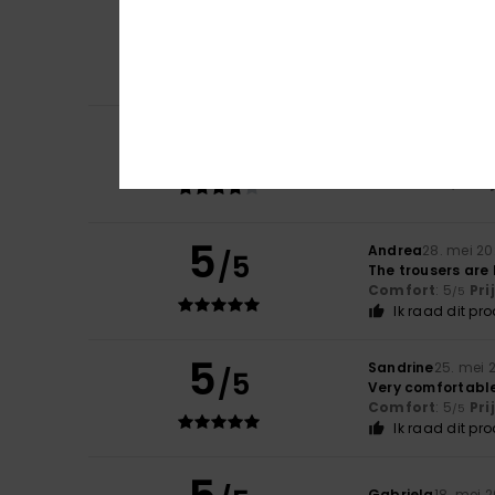
5
Nathalie
7. juni 2
/5
A very pleasant 
Comfort
: 5
Pri
/5
Ik raad dit pr
4
/5
Andrea
28. mei 2
too small
Comfort
: 4
Pri
/5
5
Andrea
28. mei 2
/5
The trousers are b
Comfort
: 5
Pri
/5
Ik raad dit pr
5
Sandrine
25. mei 
/5
Very comfortable
Comfort
: 5
Pri
/5
Ik raad dit pr
Gabriela
18. mei 