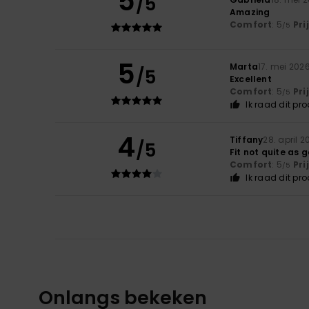
5
/5
Amazing
Comfort
: 5
Pri
/5
5
Marta
17. mei 202
/5
Excellent
Comfort
: 5
Pri
/5
Ik raad dit pr
4
Tiffany
28. april 2
/5
Fit not quite as
Comfort
: 5
Pri
/5
Ik raad dit pr
Onlangs bekeken