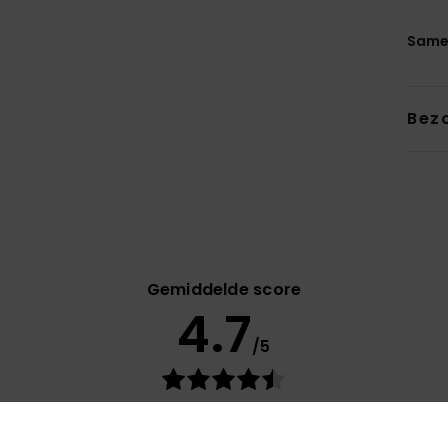
Same
Bez
Gemiddelde score
4.7
/5
gebaseerd op
21 geverifieerde beoordelingen
sinds februari 2026
67% van onze klanten bevelen dit product aan