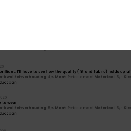
026
product
js-kwaliteitverhouding
: 5
Maat
: Perfecte maat
Materiaal
: 5
Kle
/5
/5
oduct aan
026
js-kwaliteitverhouding
: 4
Maat
: Te klein
Materiaal
: 4
Kleur
: 4
/5
/5
/5
026
rilliant. I’ll have to see how the quality (fit and fabric) holds up a
js-kwaliteitverhouding
: 4
Maat
: Perfecte maat
Materiaal
: 5
Kle
/5
/5
oduct aan
2026
 to wear
js-kwaliteitverhouding
: 5
Maat
: Perfecte maat
Materiaal
: 5
Kle
/5
/5
oduct aan
2026