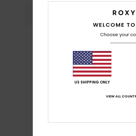
Comfort
Prijs
4.8
WELCOME TO
Choose your co
5
/5
Morgane
10. juli 2
Very comfortable
Comfort
: 5
Pri
/5
4
/5
Nerea
17. juni 202
US SHIPPING ONLY
I haven't tried it 
Comfort
: 4
Pri
/5
VIEW ALL COUNTR
5
/5
Pavlo
15. juni 2026
My girlfriend liked
Comfort
: 5
Pri
/5