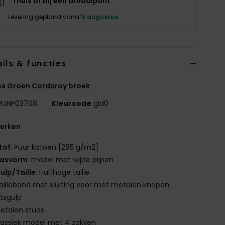
Thuis of bij een afhaalpunt
Levering gepland vanaf
8 augustus
ils & functies
s Groen Corduroy broek
RJNP03708
Kleurcode
gld0
erken
tof:
Puur katoen [285 g/m2]
asvorm:
model met wijde pijpen
ulp/Taille:
Halfhoge taille
ailleband met sluiting voor met metalen knopen
itsgulp
etalen studs
lassiek model met 4 zakken