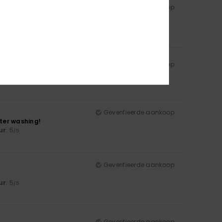
Geverifieerde aankoop
ur
: 5
/5
Geverifieerde aankoop
Geverifieerde aankoop
fter washing!
ur
: 5
/5
Geverifieerde aankoop
ur
: 5
/5
Geverifieerde aankoop