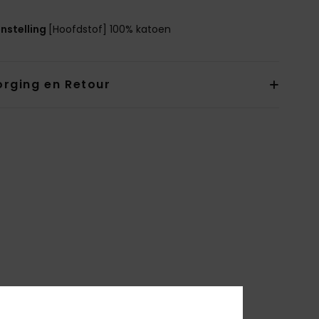
nstelling
[Hoofdstof] 100% katoen
orging en Retour