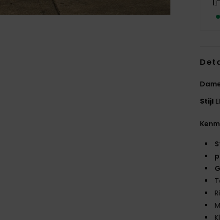
Deta
Dame
Stijl
E
Kenm
S
p
G
T
R
M
K