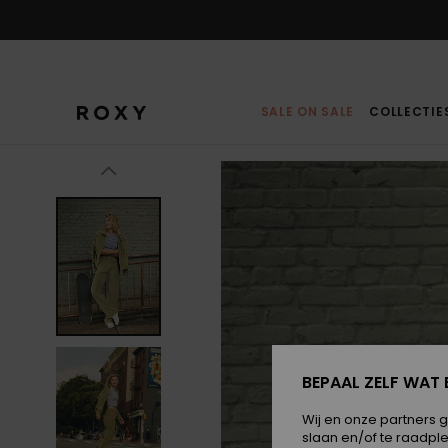
Ga
naar
Productinformatie
SALE ON SALE
COLLECTIE
BEPAAL ZELF WAT 
Wij en onze partners 
slaan en/of te raadpl