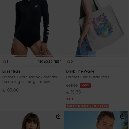
1
2
RECYCLED FIBER
Essentials
Drink The Wave
Dames Zwart Badpak met rits
Dames Beige Draagtas
op de rug en lange mouw
55%
€ 35,00
€ 65,00
€ 15,75
SALE
SALE ON SALE 25% EXTRA