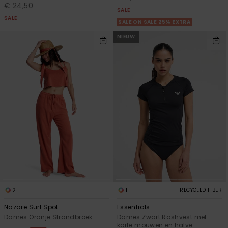
€ 24,50
SALE
SALE
SALE ON SALE 25% EXTRA
NIEUW
2
1
RECYCLED FIBER
Nazare Surf Spot
Essentials
Dames Oranje Strandbroek
Dames Zwart Rashvest met
korte mouwen en halve