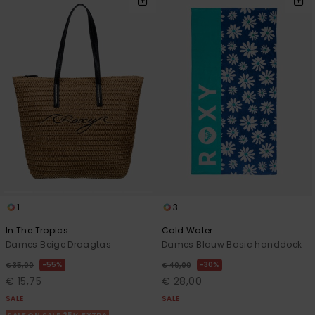
1
3
In The Tropics
Cold Water
Dames Beige Draagtas
Dames Blauw Basic handdoek
55%
30%
€ 35,00
€ 40,00
€ 15,75
€ 28,00
SALE
SALE