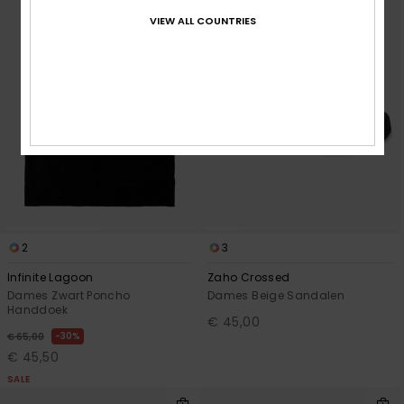
VIEW ALL COUNTRIES
2
3
Infinite Lagoon
Zaho Crossed
Dames Zwart Poncho
Dames Beige Sandalen
Handdoek
€ 45,00
30%
€ 65,00
€ 45,50
SALE