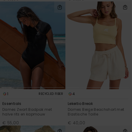
Swim
Kleding
Accessoires
Schoenen
Fitness
Snow
1
4
RECYCLED FIBER
Essentials
Lekeitio Break
Dames Zwart Badpak met
Dames Beige Beachshort met
halve rits en kapmouw
Elastische Taille
€ 55,00
€ 40,00