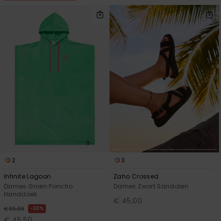
2
3
Infinite Lagoon
Zaho Crossed
Dames Groen Poncho
Dames Zwart Sandalen
Handdoek
€ 45,00
30%
€ 65,00
€ 45,50