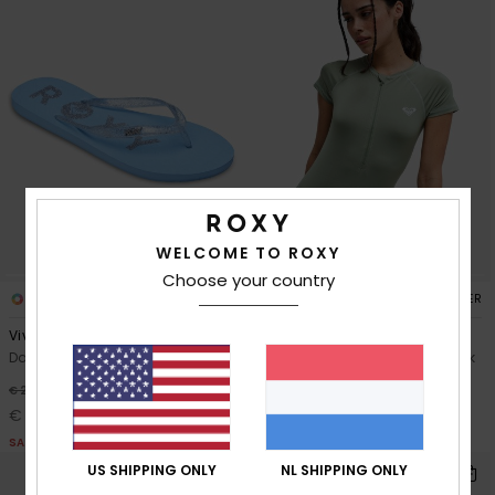
WELCOME TO ROXY
Choose your country
5
2
RECYCLED FIBER
RECYCLED FIBER
Viva Sparkle
Essentials
Dames Blauw Slippers
Dames Groen Eendelig Badpak
met Korte Mouwen
30%
€ 20,00
€ 55,00
€ 14,00
SALE
US SHIPPING ONLY
NL SHIPPING ONLY