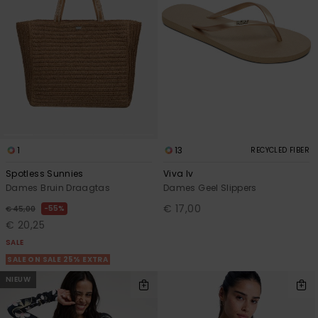
1
13
RECYCLED FIBER
Spotless Sunnies
Viva Iv
Dames Bruin Draagtas
Dames Geel Slippers
€ 17,00
55%
€ 45,00
€ 20,25
SALE
SALE ON SALE 25% EXTRA
NIEUW