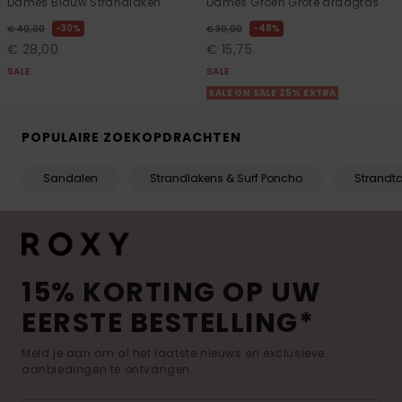
Dames Blauw Strandlaken
Dames Groen Grote draagtas
30%
48%
€ 40,00
€ 30,00
€ 28,00
€ 15,75
SALE
SALE
SALE ON SALE 25% EXTRA
POPULAIRE ZOEKOPDRACHTEN
Sandalen
Strandlakens & Surf Poncho
Strandt
15% KORTING OP UW
EERSTE BESTELLING*
Meld je aan om al het laatste nieuws en exclusieve
aanbiedingen te ontvangen.