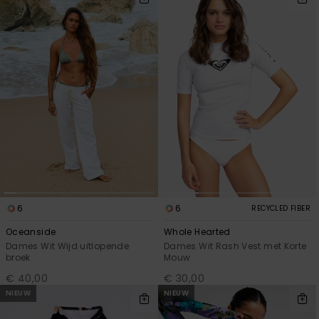
6
6
RECYCLED FIBER
Oceanside
Whole Hearted
Dames Wit Wijd uitlopende
Dames Wit Rash Vest met Korte
broek
Mouw
€ 40,00
€ 30,00
NIEUW
NIEUW