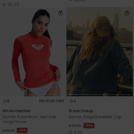
€ 35,00
5
3
RECYCLED FIBER
Whole Hearted
Brave Lineup
Dames Rood Rash Vest met
Dames Beige Baseball Cap
Lange Mouw
55%
€ 25,00
30%
€ 35,00
€ 11,25