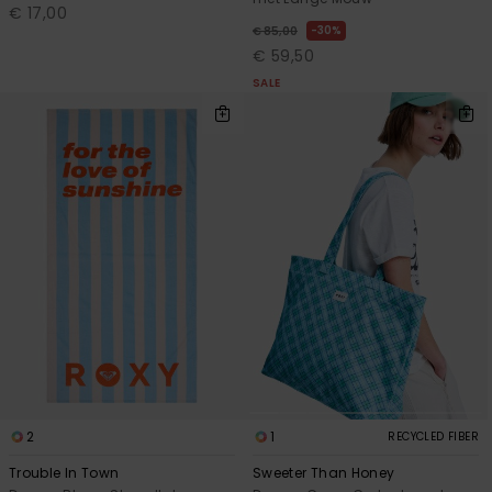
€ 17,00
30%
€ 85,00
€ 59,50
SALE
2
1
RECYCLED FIBER
Trouble In Town
Sweeter Than Honey