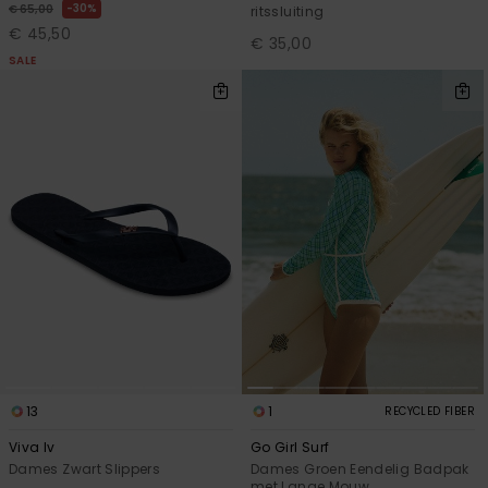
30%
€ 65,00
ritssluiting
€ 45,50
€ 35,00
SALE
13
1
RECYCLED FIBER
Viva Iv
Go Girl Surf
Dames Zwart Slippers
Dames Groen Eendelig Badpak
met Lange Mouw