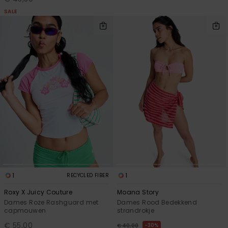
SALE
1
1
RECYCLED FIBER
Roxy X Juicy Couture
Moana Story
Dames Roze Rashguard met
Dames Rood Bedekkend
capmouwen
strandrokje
€ 55,00
30%
€ 40,00