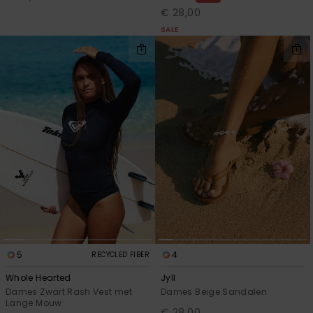
€ 28,00
SALE
5
4
RECYCLED FIBER
Whole Hearted
Jyll
Dames Zwart Rash Vest met
Dames Beige Sandalen
Lange Mouw
€ 28,00