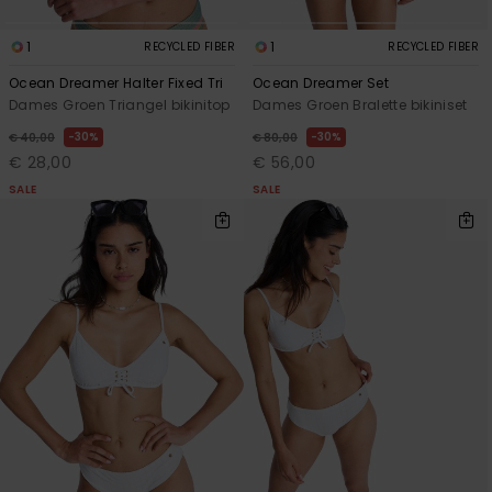
1
1
RECYCLED FIBER
RECYCLED FIBER
Ocean Dreamer Halter Fixed Tri
Ocean Dreamer Set
Dames Groen Triangel bikinitop
Dames Groen Bralette bikiniset
30%
30%
€ 40,00
€ 80,00
€ 28,00
€ 56,00
SALE
SALE