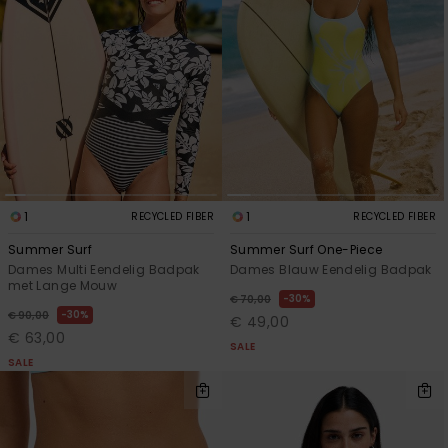
1
1
RECYCLED FIBER
RECYCLED FIBER
Summer Surf
Summer Surf One-Piece
Dames Multi Eendelig Badpak
Dames Blauw Eendelig Badpak
met Lange Mouw
30%
€ 70,00
30%
€ 90,00
€ 49,00
€ 63,00
SALE
SALE