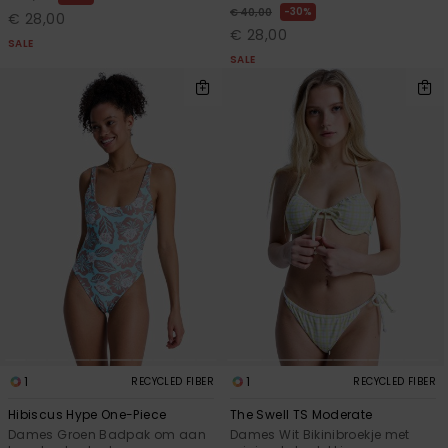
Swim
30%
€ 40,00
€ 28,00
€ 28,00
SALE
SALE
Kleding
Accessoires
Schoenen
Fitness
Snow
1
1
RECYCLED FIBER
RECYCLED FIBER
Hibiscus Hype One-Piece
The Swell TS Moderate
Dames Groen Badpak om aan
Dames Wit Bikinibroekje met