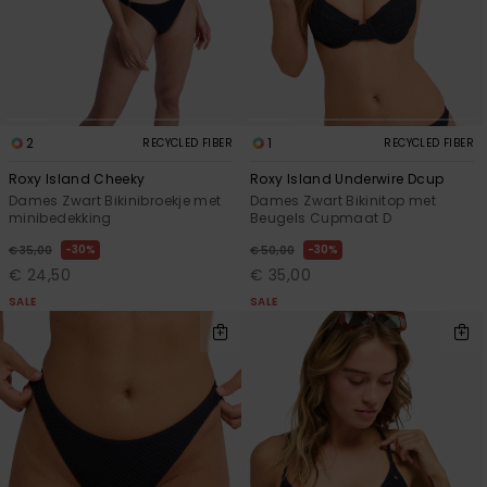
2
1
RECYCLED FIBER
RECYCLED FIBER
Roxy Island Cheeky
Roxy Island Underwire Dcup
Dames Zwart Bikinibroekje met
Dames Zwart Bikinitop met
minibedekking
Beugels Cupmaat D
30%
30%
€ 35,00
€ 50,00
€ 24,50
€ 35,00
SALE
SALE