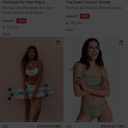
The Swell RV One-Piece
The Swell Classic Shorty
Dames Wit Badpak om aan
Dames Wit Shorty Bikinibroekje
twee kanten te dragen
30%
€ 50,00
30%
€ 80,00
€ 35,00
€ 56,00
SALE
SALE
1
1
RECYCLED FIBER
RECYCLED FIBER