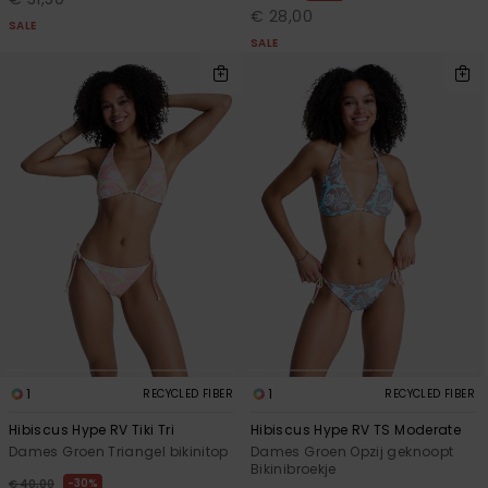
FAQ
Playsuits
Riemen &
Snowboard
€ 28,00
bekijken
Technische
portemonne
SALE
SALE
ROXY APP
tassen
Shorts
Surf
Handschoen
VERLANGLIJST
Snow
& sjaals
Rokken
Accessoires
Schultassen
Schoolartik
Hoeden &
mutsen
Accessoires
Zonnebrillen
Wetsuits
Rashguards
1
1
RECYCLED FIBER
RECYCLED FIBER
neopreen
Hibiscus Hype RV Tiki Tri
Hibiscus Hype RV TS Moderate
accessoires
Dames Groen Triangel bikinitop
Dames Groen Opzij geknoopt
Bikinibroekje
30%
€ 40,00