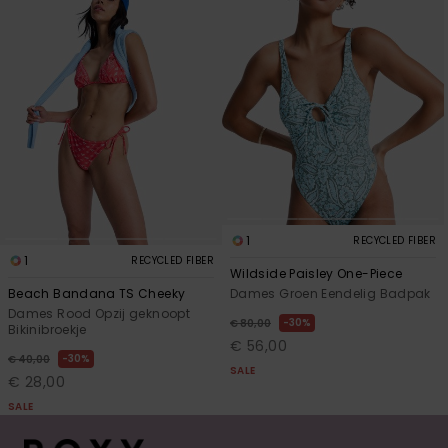
1
RECYCLED FIBER
1
RECYCLED FIBER
Wildside Paisley One-Piece
Dames Groen Eendelig Badpak
Beach Bandana TS Cheeky
Dames Rood Opzij geknoopt
30%
€ 80,00
Bikinibroekje
€ 56,00
30%
€ 40,00
SALE
€ 28,00
SALE