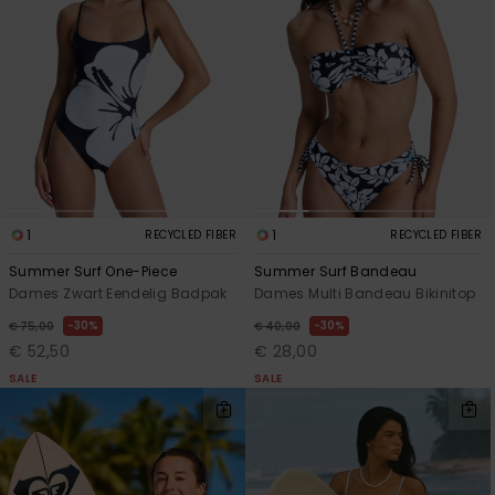
1
1
RECYCLED FIBER
RECYCLED FIBER
Summer Surf One-Piece
Summer Surf Bandeau
Dames Zwart Eendelig Badpak
Dames Multi Bandeau Bikinitop
30%
30%
€ 75,00
€ 40,00
€ 52,50
€ 28,00
SALE
SALE