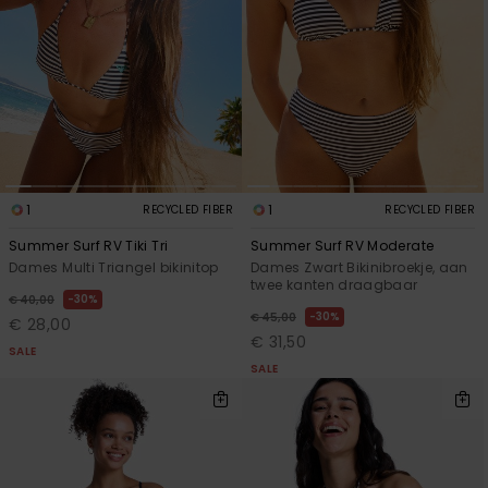
1
1
RECYCLED FIBER
RECYCLED FIBER
Summer Surf RV Tiki Tri
Summer Surf RV Moderate
Dames Multi Triangel bikinitop
Dames Zwart Bikinibroekje, aan
twee kanten draagbaar
30%
€ 40,00
30%
€ 45,00
€ 28,00
€ 31,50
SALE
SALE