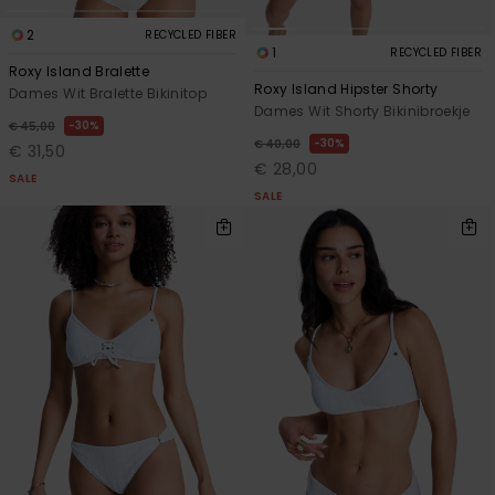
2
RECYCLED FIBER
1
RECYCLED FIBER
Roxy Island Bralette
Roxy Island Hipster Shorty
Dames Wit Bralette Bikinitop
Dames Wit Shorty Bikinibroekje
30%
€ 45,00
30%
€ 40,00
€ 31,50
€ 28,00
SALE
SALE