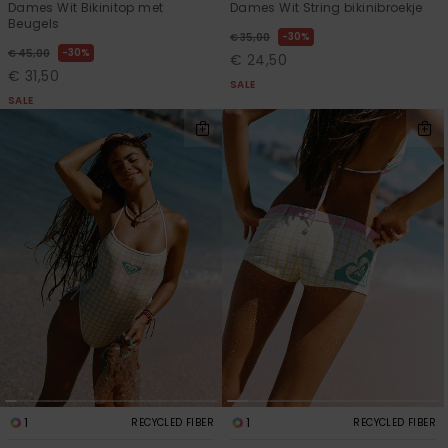
Dames Wit Bikinitop met
Dames Wit String bikinibroekje
Beugels
30%
€ 35,00
30%
€ 45,00
€ 24,50
€ 31,50
SALE
SALE
1
1
RECYCLED FIBER
RECYCLED FIBER