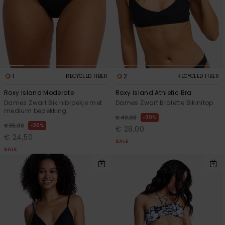
1
2
RECYCLED FIBER
RECYCLED FIBER
Roxy Island Moderate
Roxy Island Athletic Bra
Dames Zwart Bikinibroekje met
Dames Zwart Bralette Bikinitop
medium bedekking
30%
€ 40,00
30%
€ 35,00
€ 28,00
€ 24,50
SALE
SALE