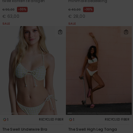
twee kanten te dragen
minimale bedekking
30%
30%
€ 90,00
€ 40,00
€ 63,00
€ 28,00
SALE
SALE
1
1
RECYCLED FIBER
RECYCLED FIBER
The Swell Underwire Bra
The Swell High Leg Tanga