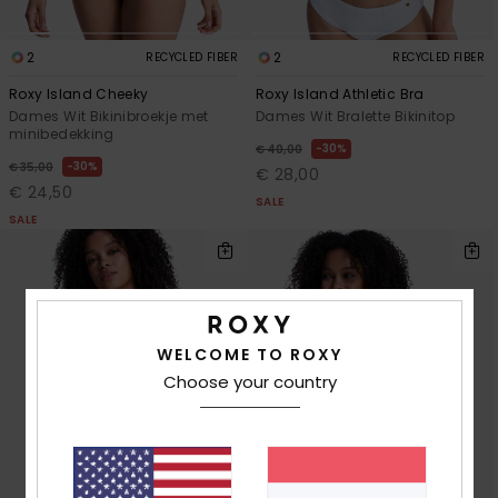
2
2
RECYCLED FIBER
RECYCLED FIBER
Roxy Island Cheeky
Roxy Island Athletic Bra
Dames Wit Bikinibroekje met
Dames Wit Bralette Bikinitop
minibedekking
30%
€ 40,00
30%
€ 35,00
€ 28,00
€ 24,50
SALE
SALE
WELCOME TO ROXY
Choose your country