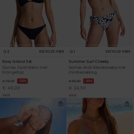
2
1
RECYCLED FIBER
RECYCLED FIBER
Roxy Island Set
Summer Surf Cheeky
Dames Zwart Bikini met
Dames Multi Bikinibroekje met
triangeltop
minibedekking
30%
30%
€ 70,00
€ 35,00
€ 49,00
€ 24,50
SALE
SALE