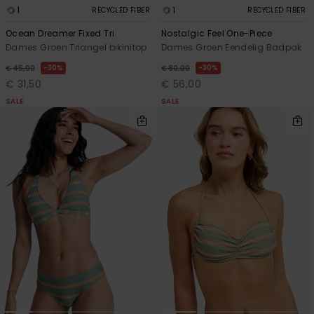
1
1
RECYCLED FIBER
RECYCLED FIBER
Ocean Dreamer Fixed Tri
Nostalgic Feel One-Piece
Dames Groen Triangel bikinitop
Dames Groen Eendelig Badpak
30%
30%
€ 45,00
€ 80,00
€ 31,50
€ 56,00
SALE
SALE