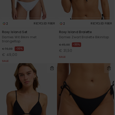
2
2
RECYCLED FIBER
RECYCLED FIBER
Roxy Island Set
Roxy Island Bralette
Dames Wit Bikini met
Dames Zwart Bralette Bikinitop
triangeltop
30%
€ 45,00
30%
€ 70,00
€ 31,50
€ 49,00
SALE
SALE