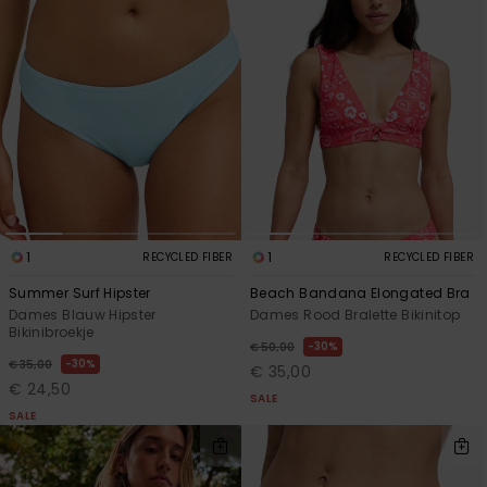
1
1
RECYCLED FIBER
RECYCLED FIBER
Summer Surf Hipster
Beach Bandana Elongated Bra
Dames Blauw Hipster
Dames Rood Bralette Bikinitop
Bikinibroekje
30%
€ 50,00
30%
€ 35,00
€ 35,00
€ 24,50
SALE
SALE