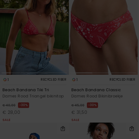
1
1
RECYCLED FIBER
RECYCLED FIBER
Beach Bandana Tiki Tri
Beach Bandana Classic
Dames Rood Triangel bikinitop
Dames Rood Bikinibroekje
30%
30%
€ 40,00
€ 45,00
€ 28,00
€ 31,50
SALE
SALE