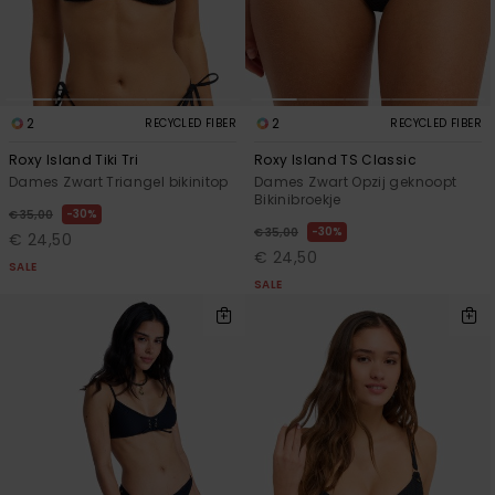
2
2
RECYCLED FIBER
RECYCLED FIBER
Roxy Island Tiki Tri
Roxy Island TS Classic
Dames Zwart Triangel bikinitop
Dames Zwart Opzij geknoopt
Bikinibroekje
30%
€ 35,00
30%
€ 35,00
€ 24,50
€ 24,50
SALE
SALE