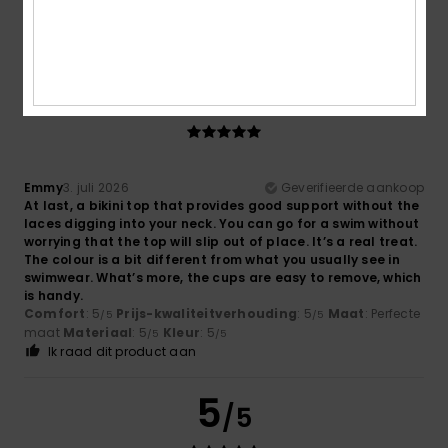
5
/5
Emmy
3. juli 2026
Geverifieerde aankoop
At last, a bikini top that provides good support without the
laces digging into your neck. You can go for a swim without
worrying that the top will slip out of place. It’s a real treat.
The colour is a bit different from what you usually see in
swimwear. What’s more, the cups are easy to remove, which
is handy.
Comfort
: 5
Prijs-kwaliteitverhouding
: 5
Maat
: Perfecte
/5
/5
maat
Materiaal
: 5
Kleur
: 5
/5
/5
Ik raad dit product aan
5
/5