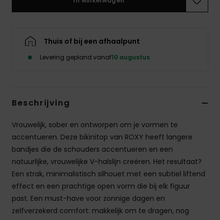
In winkelwagen
Swim
Kleding
Thuis of bij een afhaalpunt
Levering gepland vanaf
10 augustus
Accessoires
Schoenen
Beschrijving
Fitness
Vrouwelijk, sober en ontworpen om je vormen te
accentueren. Deze bikinitop van ROXY heeft langere
bandjes die de schouders accentueren en een
Snow
natuurlijke, vrouwelijke V-halslijn creëren. Het resultaat?
Een strak, minimalistisch silhouet met een subtiel liftend
effect en een prachtige open vorm die bij elk figuur
past. Een must-have voor zonnige dagen en
zelfverzekerd comfort: makkelijk om te dragen, nog