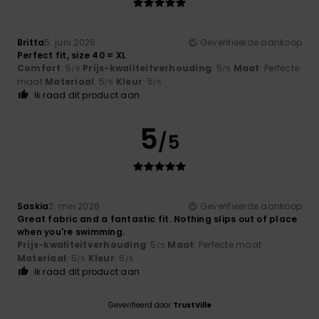
Britta
5. juni 2026
Geverifieerde aankoop
Perfect fit, size 40 = XL
Comfort
: 5
Prijs-kwaliteitverhouding
: 5
Maat
: Perfecte
/5
/5
maat
Materiaal
: 5
Kleur
: 5
/5
/5
Ik raad dit product aan
5
/5
Saskia
2. mei 2026
Geverifieerde aankoop
Great fabric and a fantastic fit. Nothing slips out of place
when you're swimming.
Prijs-kwaliteitverhouding
: 5
Maat
: Perfecte maat
/5
Materiaal
: 5
Kleur
: 5
/5
/5
Ik raad dit product aan
Geverifieerd door
TrustVille