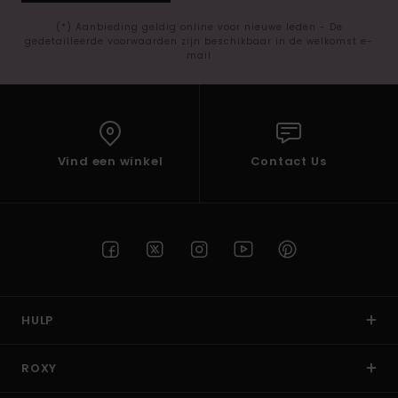
(*) Aanbieding geldig online voor nieuwe leden - De
gedetailleerde voorwaarden zijn beschikbaar in de welkomst e-
mail
Vind een winkel
Contact Us
HULP
ROXY