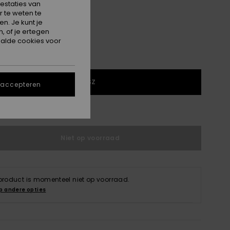
estaties van
 te weten te
n. Je kunt je
, of je ertegen
alde cookies voor
1SZ
 accepteren
e maattabel
Niet op voorraad
 product is momenteel niet op voorraad.
p andere opties