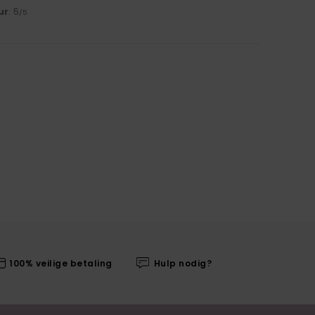
ur
: 5
/5
100% veilige betaling
Hulp nodig?