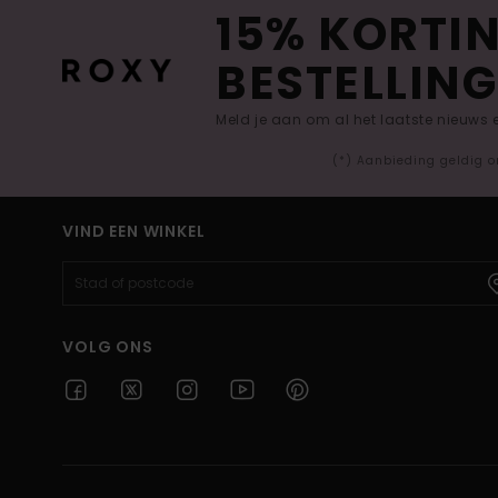
15% KORTIN
BESTELLING
Meld je aan om al het laatste nieuws
(*) Aanbieding geldig o
VIND EEN WINKEL
VOLG ONS