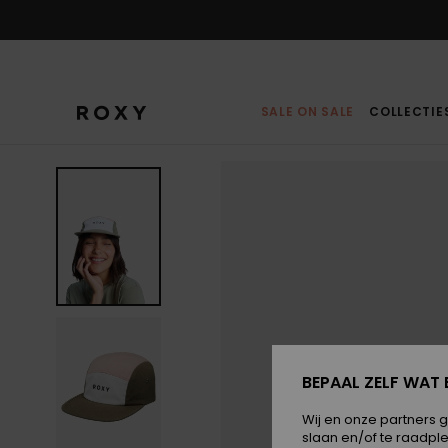
Ga
naar
Productinformatie
SALE ON SALE
COLLECTIE
BEPAAL ZELF WAT 
Wij en onze partners 
slaan en/of te raadpl