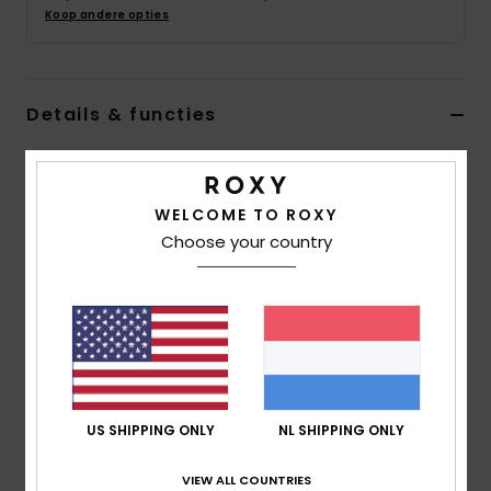
Swim
Koop andere opties
Kleding
Details & functies
Accessoires
Dames Zwart Schoenen
Stijl
ARJS600488
Kleurcode
bma
Schoenen
WELCOME TO ROXY
Choose your country
Kenmerken
Fitness
Bovendeel:
bovendeel van textiel
Slip-on model
Snow
Met touw bedekte neus
Binnenzool:
Binnenzool met schuimvulling met
vormgeheugen en een grafische print en
US SHIPPING ONLY
NL SHIPPING ONLY
comfortabele voering van terryStof
Buitenzool:
Flexibele, met TPR geïnjecteerde
VIEW ALL COUNTRIES
buitenzool met juten bedekking en ROXY-print