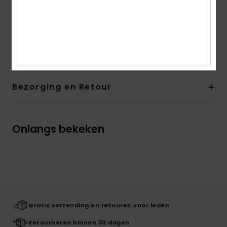
Samenstelling
Bovendeel: 100% katoen, Voering: 100%
textiel, Buitenzool: 60% textiel /40% TPR - 100% TPR voor
buiten de USA
Bezorging en Retour
Onlangs bekeken
Gratis verzending en retouren voor leden
Retourneren binnen 30 dagen