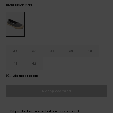
FAQ
Playsuits
Riemen &
Snowboard
bekijken
Black Marl
Kleur
Technische
portemonne
ROXY APP
tassen
Shorts
Surf
Handschoen
VERLANGLIJST
Snow
& sjaals
Rokken
Accessoires
Schultassen
Schoolartik
Hoeden &
mutsen
Accessoires
36
37
38
39
40
Zonnebrillen
41
42
Wetsuits
Zie maattabel
Rashguards
Niet op voorraad
neopreen
accessoires
Dit product is momenteel niet op voorraad.