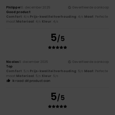
Philippe
10. december 2025
Geverifieerde aankoop
Good product
Comfort
: 4
Prijs-kwaliteitverhouding
: 4
Maat
: Perfecte
/5
/5
maat
Materiaal
: 4
Kleur
: 4
/5
/5
5
/5
Nicolas
9. december 2025
Geverifieerde aankoop
Top
Comfort
: 5
Prijs-kwaliteitverhouding
: 5
Maat
: Perfecte
/5
/5
maat
Materiaal
: 5
Kleur
: 5
/5
/5
Ik raad dit product aan
5
/5