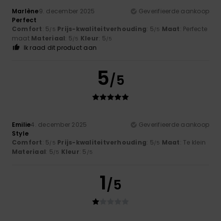
Marlène
9. december 2025
Geverifieerde aankoop
Perfect
Comfort
: 5
Prijs-kwaliteitverhouding
: 5
Maat
: Perfecte
/5
/5
maat
Materiaal
: 5
Kleur
: 5
/5
/5
Ik raad dit product aan
5
/5
Emilie
4. december 2025
Geverifieerde aankoop
Style
Comfort
: 5
Prijs-kwaliteitverhouding
: 5
Maat
: Te klein
/5
/5
Materiaal
: 5
Kleur
: 5
/5
/5
1
/5