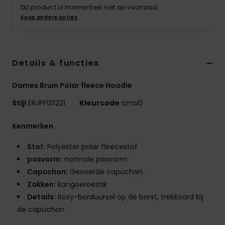
Swim
Dit product is momenteel niet op voorraad.
Koop andere opties
Kleding
Details & functies
Accessoires
Dames Bruin Polar fleece Hoodie
Schoenen
Stijl
ERJPF03221
Kleurcode
cma0
Fitness
Kenmerken
Stof:
Polyester polar fleecestof
Snow
pasvorm:
normale pasvorm
Capuchon:
Gevoerde capuchon
Zakken:
kangoeroezak
Details:
Roxy-borduursel op de borst, trekkoord bij
de capuchon