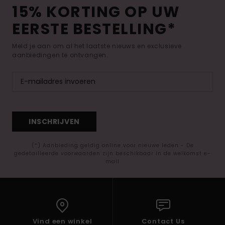
15% KORTING OP UW
EERSTE BESTELLING*
Meld je aan om al het laatste nieuws en exclusieve
aanbiedingen te ontvangen.
INSCHRIJVEN
(*) Aanbieding geldig online voor nieuwe leden - De
gedetailleerde voorwaarden zijn beschikbaar in de welkomst e-
mail
Vind een winkel
Contact Us