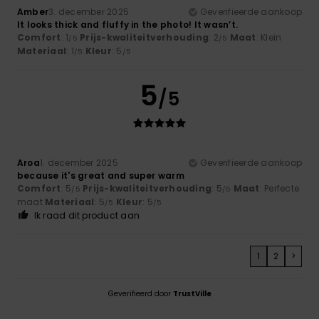
Amber
3. december 2025
Geverifieerde aankoop
It looks thick and fluffy in the photo! It wasn’t.
Comfort
: 1
Prijs-kwaliteitverhouding
: 2
Maat
: Klein
/5
/5
Materiaal
: 1
Kleur
: 5
/5
/5
5
/5
Aroa
1. december 2025
Geverifieerde aankoop
because it's great and super warm
Comfort
: 5
Prijs-kwaliteitverhouding
: 5
Maat
: Perfecte
/5
/5
maat
Materiaal
: 5
Kleur
: 5
/5
/5
Ik raad dit product aan
1
2
>
Geverifieerd door
TrustVille