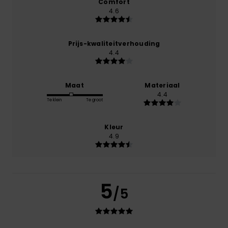
Comfort
4.6
Prijs-kwaliteitverhouding
4.4
Maat
Materiaal
4.4
Te klein
Te groot
Kleur
4.9
5
/5