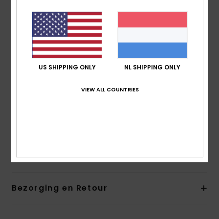
Handgemaakt montuur van bio acetaat
CR-39 gazen
2-punts dekkende kromming voor een platter
montuur
100% UV-bescherming
Categorie 1, 2 of 3
US SHIPPING ONLY
NL SHIPPING ONLY
5-punts scharnieren
VIEW ALL COUNTRIES
Metalen ROXY-logo op het uiteinde
Zakje van biologisch katoen
Garantie:
2 jaar garantie
Download de
Verklaring Van Overeenstemming
Samenstelling
[Hoofdstof] 50% bio-acetaat, 50% plastic
Bezorging en Retour