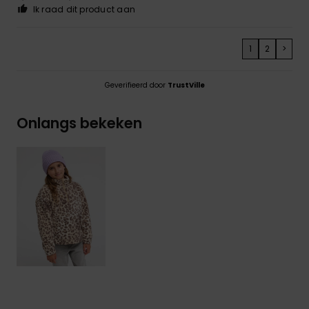
Ik raad dit product aan
1
2
>
Geverifieerd door
TrustVille
Onlangs bekeken