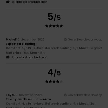
Ik raad dit product aan
5
/5
Michel
10. december 2025
Geverifieerde aankoop
Expected clothing
Comfort
: 5
Prijs-kwaliteitverhouding
: 5
Maat
: Te groot
/5
/5
Materiaal
: 5
Kleur
: 5
/5
/5
Ik raad dit product aan
4
/5
Toya
29. november 2025
Geverifieerde aankoop
The hip width is a bit narrow.
Comfort
: 4
Prijs-kwaliteitverhouding
: 4
Maat
: Klein
/5
/5