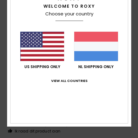
WELCOME TO ROXY
Choose your country
Client anonyme
10. februari
Geverifieerde
vérifié
2026
aankoop
...
Comfort
: 5
Prijs-kwaliteitverhouding
: 5
Maat
: Perfecte
/5
/5
maat
Materiaal
: 5
Kleur
: 5
/5
/5
Ik raad dit product aan
5
US SHIPPING ONLY
NL SHIPPING ONLY
/5
VIEW ALL COUNTRIES
Client anonyme
25. januari
Geverifieerde
vérifié
2026
aankoop
The colour and print are beautiful, and the fabric is soft
and comfortable.
Comfort
: 5
Prijs-kwaliteitverhouding
: 5
Maat
: Perfecte
/5
/5
maat
Materiaal
: 5
Kleur
: 5
/5
/5
Ik raad dit product aan