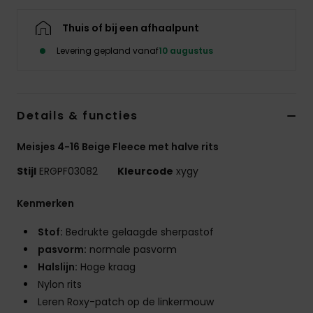
Swim
Thuis of bij een afhaalpunt
Kleding
Levering gepland vanaf
10 augustus
Accessoires
Details & functies
Schoenen
Meisjes 4-16 Beige Fleece met halve rits
Stijl
ERGPF03082
Kleurcode
xygy
Fitness
Kenmerken
Snow
Stof:
Bedrukte gelaagde sherpastof
pasvorm:
normale pasvorm
Halslijn:
Hoge kraag
Nylon rits
Leren Roxy-patch op de linkermouw