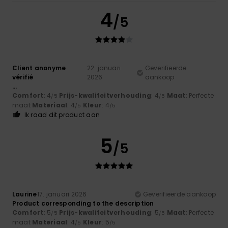
4
/5
Client anonyme
22. januari
Geverifieerde
vérifié
2026
aankoop
...
Comfort
: 4
Prijs-kwaliteitverhouding
: 4
Maat
: Perfecte
/5
/5
maat
Materiaal
: 4
Kleur
: 4
/5
/5
Ik raad dit product aan
5
/5
Laurine
17. januari 2026
Geverifieerde aankoop
Product corresponding to the description
Comfort
: 5
Prijs-kwaliteitverhouding
: 5
Maat
: Perfecte
/5
/5
maat
Materiaal
: 4
Kleur
: 5
/5
/5