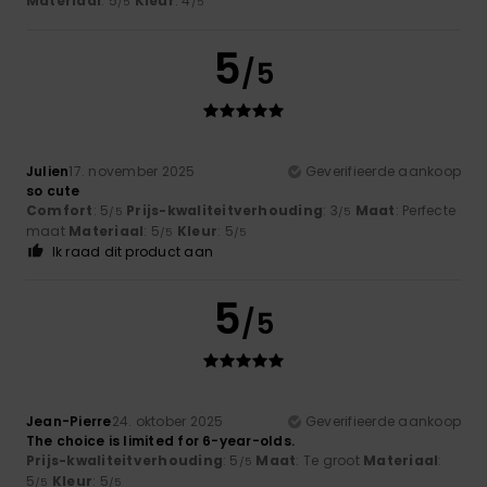
Materiaal
: 5
Kleur
: 4
/5
/5
5
/5
Julien
17. november 2025
Geverifieerde aankoop
so cute
Comfort
: 5
Prijs-kwaliteitverhouding
: 3
Maat
: Perfecte
/5
/5
maat
Materiaal
: 5
Kleur
: 5
/5
/5
Ik raad dit product aan
5
/5
Jean-Pierre
24. oktober 2025
Geverifieerde aankoop
The choice is limited for 6-year-olds.
Prijs-kwaliteitverhouding
: 5
Maat
: Te groot
Materiaal
:
/5
5
Kleur
: 5
/5
/5