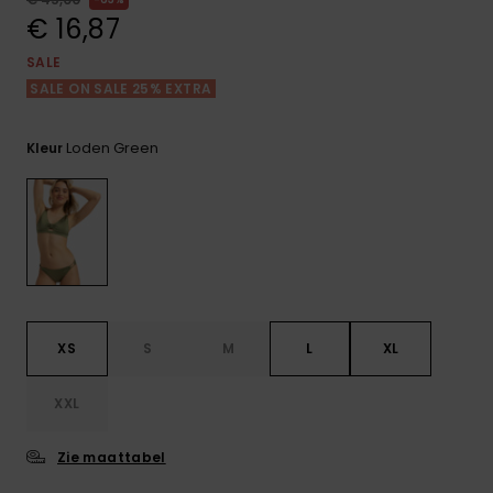
FAQ
Playsuits
Riemen &
Snowboard
bekijken
€ 16,87
Technische
portemonne
ROXY APP
tassen
SALE
Shorts
Surf
SALE ON SALE 25% EXTRA
Handschoen
VERLANGLIJST
Snow
& sjaals
Rokken
Accessoires
Schultassen
Loden Green
Kleur
Schoolartik
Hoeden &
mutsen
Accessoires
Zonnebrillen
Wetsuits
XS
S
M
L
XL
Rashguards
XXL
neopreen
accessoires
Zie maattabel