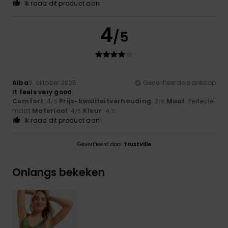
Ik raad dit product aan
4
/5
Alba
3. oktober 2025
Geverifieerde aankoop
It feels very good.
Comfort
: 4
Prijs-kwaliteitverhouding
: 3
Maat
: Perfecte
/5
/5
maat
Materiaal
: 4
Kleur
: 4
/5
/5
Ik raad dit product aan
Geverifieerd door
TrustVille
Onlangs bekeken