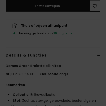
Swim
In winkelwagen
Kleding
Thuis of bij een afhaalpunt
Accessoires
Levering gepland vanaf
10 augustus
Schoenen
Details & functies
Fitness
Dames Groen Bralette bikinitop
Snow
Stijl
ERJX305439
Kleurcode
gng0
Kenmerken
Collectie:
Brilho-collectie
Stof:
Zachte, stevige, gerecyclede, bestendige en