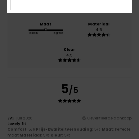
4.0
Maat
Materiaal
4.5
Te klein
Te groot
Kleur
4.5
5
/5
Ev
5. juli 2026
Geverifieerde aankoop
Lovely fit
Comfort
: 5
Prijs-kwaliteitverhouding
: 5
Maat
: Perfecte
/5
/5
maat
Materiaal
: 5
Kleur
: 5
/5
/5