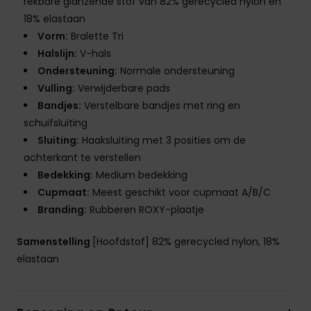
rekbare glanzende stof van 82% gerecycled nylon en
18% elastaan
Vorm:
Bralette Tri
Halslijn:
V-hals
Ondersteuning:
Normale ondersteuning
Vulling:
Verwijderbare pads
Bandjes:
Verstelbare bandjes met ring en
schuifsluiting
Sluiting:
Haaksluiting met 3 posities om de
achterkant te verstellen
Bedekking:
Medium bedekking
Cupmaat:
Meest geschikt voor cupmaat A/B/C
Branding:
Rubberen ROXY-plaatje
Samenstelling
[Hoofdstof] 82% gerecycled nylon, 18%
elastaan