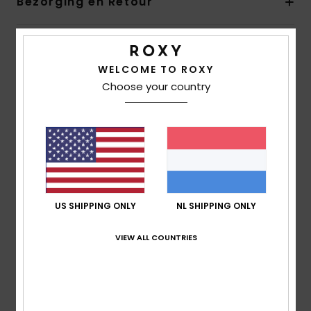
Bezorging en Retour
Reviews van klanten
WELCOME TO ROXY
Choose your country
Gemiddelde score
4.5
/5
gebaseerd op
2 geverifieerde beoordelingen
sinds
oktober 2025
US SHIPPING ONLY
NL SHIPPING ONLY
100% van onze klanten bevelen dit product aan
VIEW ALL COUNTRIES
Comfort
4.5
Prijs-kwaliteitverhouding