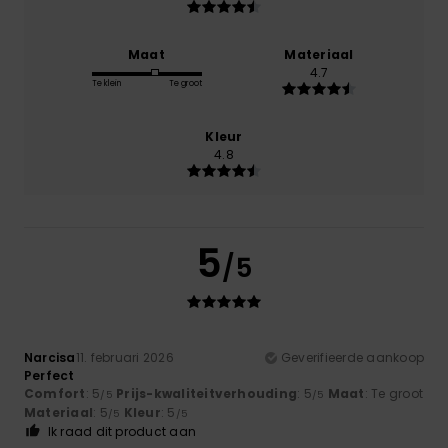
Maat
Materiaal
4.7
Te klein
Te groot
Kleur
4.8
5
/5
Narcisa
11. februari 2026
Geverifieerde aankoop
Perfect
Comfort
: 5
Prijs-kwaliteitverhouding
: 5
Maat
: Te groot
/5
/5
Materiaal
: 5
Kleur
: 5
/5
/5
Ik raad dit product aan