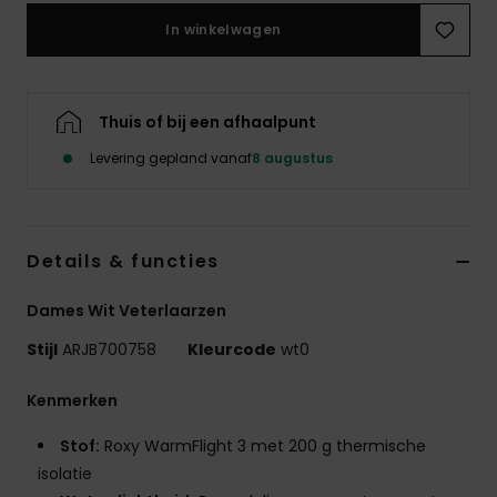
Swim
In winkelwagen
Kleding
Thuis of bij een afhaalpunt
Accessoires
Levering gepland vanaf
8 augustus
Schoenen
Details & functies
Fitness
Dames Wit Veterlaarzen
Snow
Stijl
ARJB700758
Kleurcode
wt0
Kenmerken
Stof:
Roxy WarmFlight 3 met 200 g thermische
isolatie