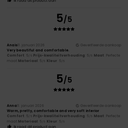
Ik raad dit product aan
5
/5
Anais
11. januari 2026
Geverifieerde aankoop
Very beautiful and comfortable.
Comfort
: 5
Prijs-kwaliteitverhouding
: 5
Maat
: Perfecte
/5
/5
maat
Materiaal
: 5
Kleur
: 5
/5
/5
5
/5
Anna
11. januari 2026
Geverifieerde aankoop
Warm, pretty, comfortable and very soft interior
Comfort
: 5
Prijs-kwaliteitverhouding
: 5
Maat
: Perfecte
/5
/5
maat
Materiaal
: 5
Kleur
: 5
/5
/5
Ik raad dit product aan