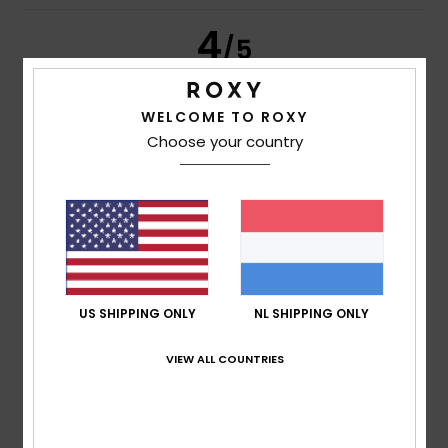
4
/5
WELCOME TO ROXY
Brit
6. februari 2026
Geverifieerde aankoop
Choose your country
Nice shoe, but unfortunately too narrow
Comfort
: 5
Prijs-kwaliteitverhouding
: 5
Maat
: Klein
/5
/5
Materiaal
: 5
Kleur
: 5
/5
/5
Ik raad dit product aan
4
/5
US SHIPPING ONLY
NL SHIPPING ONLY
VIEW ALL COUNTRIES
Aïssata
30. januari 2026
Geverifieerde aankoop
Comfortable to wear.
Comfort
: 5
Prijs-kwaliteitverhouding
: 5
Maat
: Perfecte
/5
/5
maat
Materiaal
: 4
Kleur
: 4
/5
/5
Ik raad dit product aan