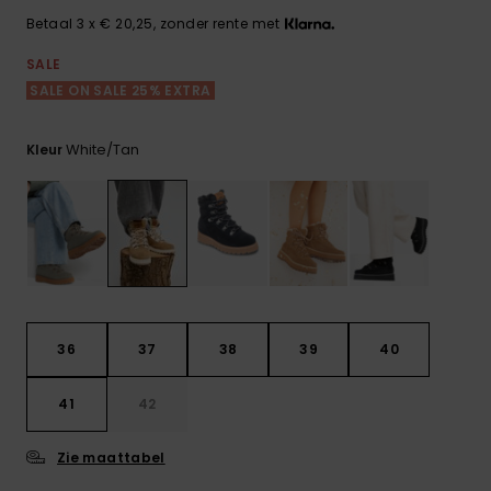
FAQ
Playsuits
Riemen &
Snowboard
bekijken
Betaal 3 x € 20,25, zonder rente met
Technische
portemonne
ROXY APP
tassen
SALE
Shorts
Surf
SALE ON SALE 25% EXTRA
Handschoen
VERLANGLIJST
Snow
& sjaals
Rokken
Accessoires
Schultassen
White/tan
Kleur
Schoolartik
Hoeden &
mutsen
Accessoires
Zonnebrillen
Wetsuits
36
37
38
39
40
Rashguards
41
42
neopreen
accessoires
Zie maattabel