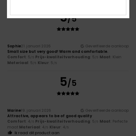
5
/5
Sophie
21. januari 2026
Geverifieerde aankoop
Small size but very good! Warm and comfortable.
Comfort
: 5
Prijs-kwaliteitverhouding
: 5
Maat
: Klein
/5
/5
Materiaal
: 5
Kleur
: 5
/5
/5
5
/5
Marine
19. januari 2026
Geverifieerde aankoop
Attractive, appears to be of good quality
Comfort
: 4
Prijs-kwaliteitverhouding
: 5
Maat
: Perfecte
/5
/5
maat
Materiaal
: 4
Kleur
: 4
/5
/5
Ik raad dit product aan