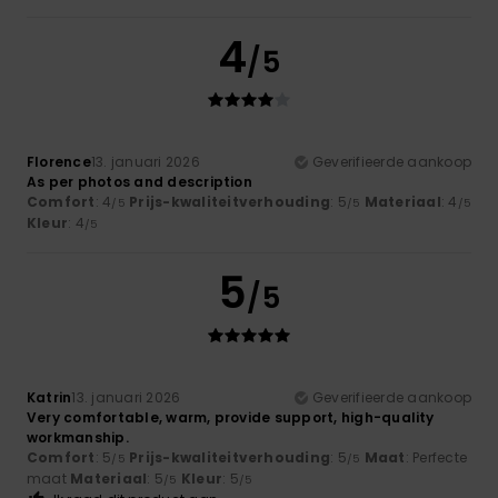
4
/5
Florence
13. januari 2026
Geverifieerde aankoop
As per photos and description
Comfort
: 4
Prijs-kwaliteitverhouding
: 5
Materiaal
: 4
/5
/5
/5
Kleur
: 4
/5
5
/5
Katrin
13. januari 2026
Geverifieerde aankoop
Very comfortable, warm, provide support, high-quality
workmanship.
Comfort
: 5
Prijs-kwaliteitverhouding
: 5
Maat
: Perfecte
/5
/5
maat
Materiaal
: 5
Kleur
: 5
/5
/5