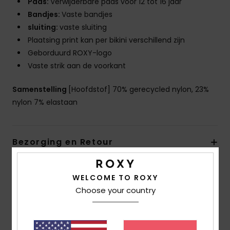
Pads:
Verwijderbare pads voor 12 tot 16 jaar
Bandjes:
Vaste bandjes
sluiting:
vaste sluiting
Plaatsing print kan per bikini verschillend zijn
Geborduurd ROXY-logo
Vaste strik aan de voorkant
Samenstelling
[Hoofdstof] 70% gerecycled nylon, 23%
nylon 7% elastaan
Bezorging en Retour
WELCOME TO ROXY
Reviews van klanten
Choose your country
Gemiddelde score