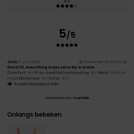
4.0
5
/5
Julia
27. juni 2026
Geverifieerde aankoop
Good fit, everything stays securely in place
Comfort
: 5
Prijs-kwaliteitverhouding
: 4
Maat
: Perfecte
/5
/5
maat
Materiaal
: 4
Kleur
: 4
/5
/5
Ik raad dit product aan
Geverifieerd door
TrustVille
Onlangs bekeken