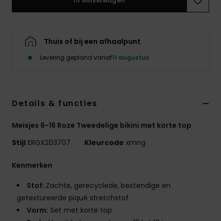
In winkelwagen
Swim
Kleding
Thuis of bij een afhaalpunt
Levering gepland vanaf
11 augustus
Accessoires
Schoenen
Details & functies
Fitness
Meisjes 6-16 Roze Tweedelige bikini met korte top
Stijl
ERGX203707
Kleurcode
xmng
Snow
Kenmerken
Stof:
Zachte, gerecyclede, bestendige en
getextureerde piqué stretchstof
Vorm:
Set met korte top