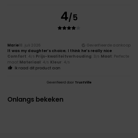
4
/5
Marie
18. juli 2026
Geverifieerde aankoop
It was my daughter’s choice; I think he’s really nice
Comfort
: 4
Prijs-kwaliteitverhouding
: 3
Maat
: Perfecte
/5
/5
maat
Materiaal
: 4
Kleur
: 4
/5
/5
Ik raad dit product aan
Geverifieerd door
TrustVille
Onlangs bekeken