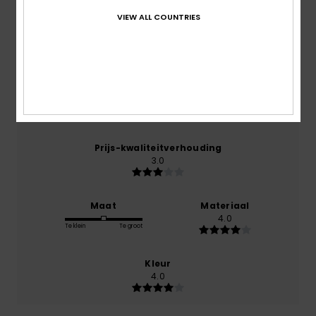
VIEW ALL COUNTRIES
gebaseerd op
1 geverifieerde beoordelingen
sinds
juli 2026
100% van onze klanten bevelen dit product aan
Comfort
4.0
Prijs-kwaliteitverhouding
3.0
Maat
Materiaal
4.0
Te klein
Te groot
Kleur
4.0