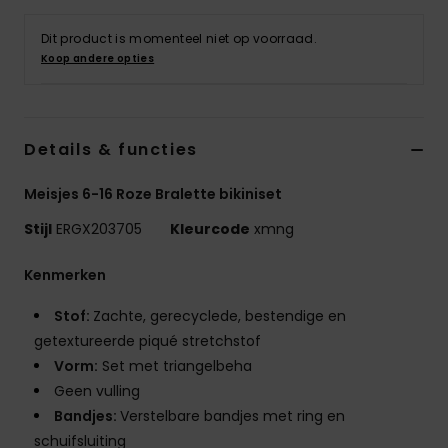
Swim
Dit product is momenteel niet op voorraad.
Koop andere opties
Kleding
Accessoires
Details & functies
Schoenen
Meisjes 6-16 Roze Bralette bikiniset
Stijl
ERGX203705
Kleurcode
xmng
Fitness
Kenmerken
Snow
Stof:
Zachte, gerecyclede, bestendige en
getextureerde piqué stretchstof
Vorm:
Set met triangelbeha
Geen vulling
Bandjes:
Verstelbare bandjes met ring en
schuifsluiting