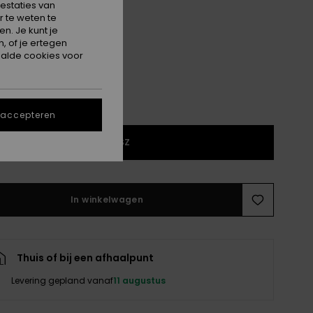
estaties van
 te weten te
Anthracite
n. Je kunt je
, of je ertegen
alde cookies voor
 accepteren
1SZ
In winkelwagen
Thuis of bij een afhaalpunt
Levering gepland vanaf
11 augustus