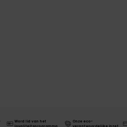
0
Word lid van het
Onze eco-
loyaliteitsprogramma
verantwoordelijke inzet