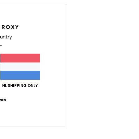
Bez
 ROXY
untry
Gemiddelde score
5.0
/5
NL SHIPPING ONLY
IES
gebaseerd op
3 geverifieerde beoordelingen
sinds januari 2026
67% van onze klanten bevelen dit product aan
-kwaliteitverhouding
Maat
Mate
5.0
5
Te klein
Te groot