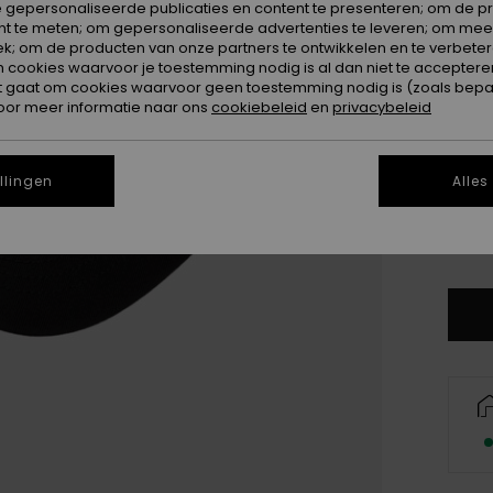
 gepersonaliseerde publicaties en content te presenteren; om de pr
nt te meten; om gepersonaliseerde advertenties te leveren; om meer
Kleur
k; om de producten van onze partners te ontwikkelen en te verbetere
ookies waarvoor je toestemming nodig is al dan niet te accepteren
t gaat om cookies waarvoor geen toestemming nodig is (zoals bepa
oor meer informatie naar ons
cookiebeleid
en
privacybeleid
llingen
Alles