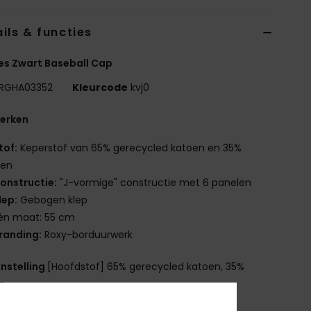
ils & functies
es Zwart Baseball Cap
RGHA03352
Kleurcode
kvj0
erken
tof:
Keperstof van 65% gerecycled katoen en 35%
oen
onstructie:
"J-vormige" constructie met 6 panelen
lep:
Gebogen klep
én maat: 55 cm
randing:
Roxy-borduurwerk
nstelling
[Hoofdstof] 65% gerecycled katoen, 35%
en