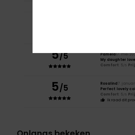
5
Silva
14. juni 2026
/5
It’s excellent
Comfort
: 5
Pri
/5
Ik raad dit pr
5
/5
Pamela
17. mei 20
My daughter love
Comfort
: 5
Pri
/5
5
Rosalind
7. januar
/5
Perfect lovely co
Comfort
: 5
Pri
/5
Ik raad dit pr
Onlangs bekeken