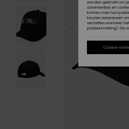
worden gebruikt om je
advertenties en conte
komen over hun publie
keuzes aanpassen om c
verzetten wanneer he
publieksmeting). Ga v
Cookie-inste