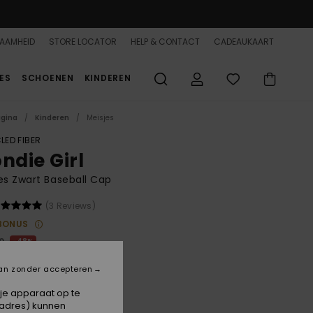
AAMHEID
STORE LOCATOR
HELP & CONTACT
CADEAUKAART
ES
SCHOENEN
KINDEREN
agina
Kinderen
Meisjes
LED FIBER
ndie Girl
es Zwart Baseball Cap
(3 Reviews)
BONUS
0
48%
2,07
an zonder accepteren
 je apparaat op te
ON SALE 25% EXTRA
-adres) kunnen