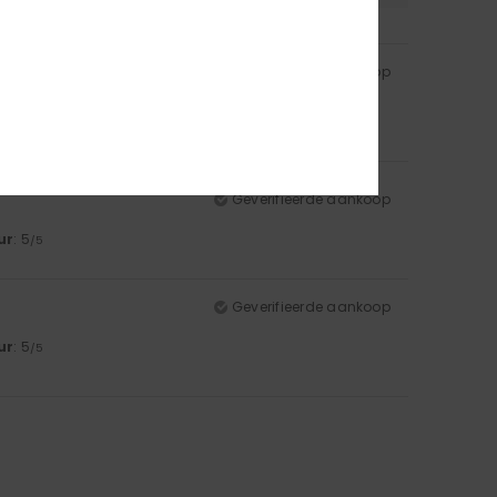
Geverifieerde aankoop
ur
: 5
/5
Geverifieerde aankoop
ur
: 5
/5
Geverifieerde aankoop
ur
: 5
/5