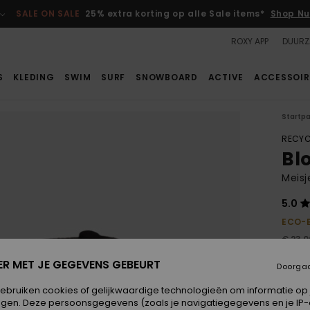
SALE ON SALE
25% extra korting op alle Sale items*
Shop Nu
ROXY APP
DUURZ
S
KLEDING
SWIM
SURF
SNOWBOARD
ACTIVE
ACCESSOIR
Startp
RECYC
Blo
Meisj
5.0
ECO-
€ 23,0
€ 1
ER MET JE GEGEVENS GEBEURT
Doorga
SALE
gebruiken cookies of gelijkwaardige technologieën om informatie op
SALE 
egen. Deze persoonsgegevens (zoals je navigatiegegevens en je IP