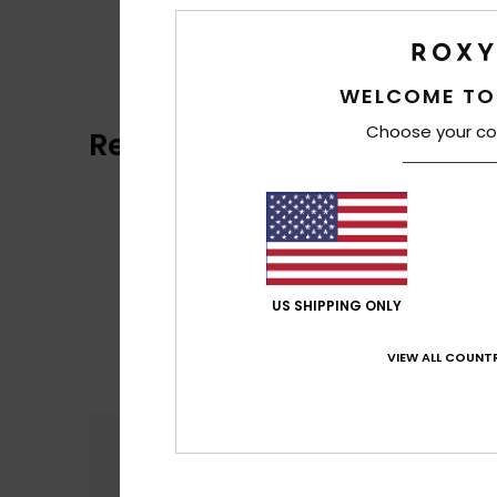
WELCOME TO
Choose your co
Reviews van klanten
US SHIPPING ONLY
VIEW ALL COUNTR
Comfort
Prijs
5.0