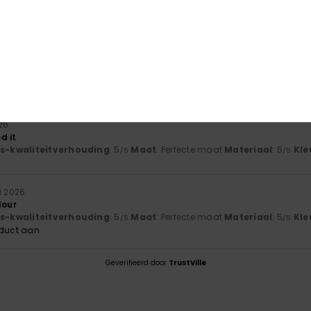
js-kwaliteitverhouding
: 5
Maat
: Perfecte maat
Materiaal
: 5
Kle
/5
/5
oduct aan
26
d it
js-kwaliteitverhouding
: 5
Maat
: Perfecte maat
Materiaal
: 5
Kle
/5
/5
i 2026
lour
js-kwaliteitverhouding
: 5
Maat
: Perfecte maat
Materiaal
: 5
Kle
/5
/5
oduct aan
Geverifieerd door
TrustVille