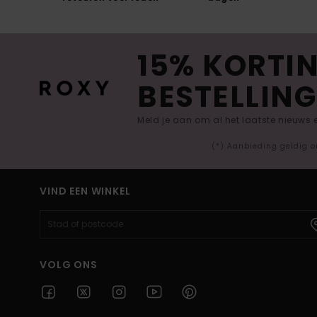
15% KORTIN
BESTELLING
Meld je aan om al het laatste nieuws
(*) Aanbieding geldig o
VIND EEN WINKEL
VOLG ONS