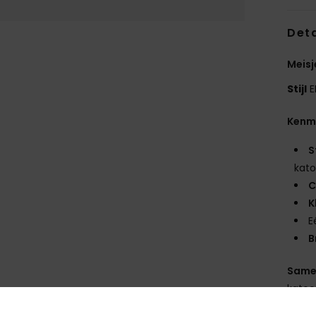
Deta
Meisj
Stijl
E
Kenm
S
kat
C
K
E
B
Same
kato