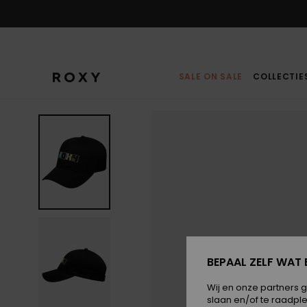
Ga
naar
Productinformatie
SALE ON SALE
COLLECTIE
BEPAAL ZELF WAT 
Wij en onze partners 
slaan en/of te raadpl