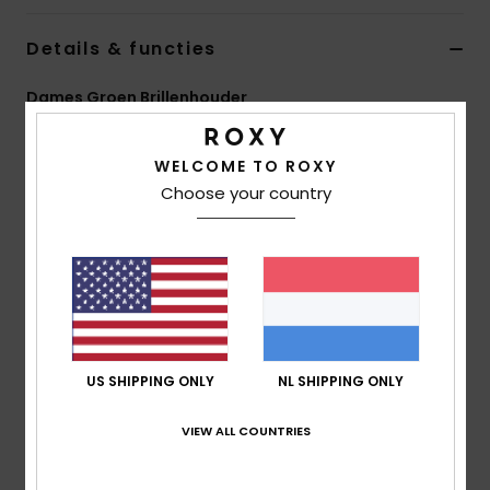
Swim
Details & functies
Kleding
Dames Groen Brillenhouder
Stijl
ERJEA03007
Kleurcode
grl0
Accessoires
WELCOME TO ROXY
Kenmerken
Choose your country
Schoenen
Materiaal:
Constructie van roestvrij staal en bio-
acetaat
Fitness
Samenstelling
98% bio-acetaat, 2% roestvrij staal
Snow
US SHIPPING ONLY
NL SHIPPING ONLY
Bezorging en Retour
VIEW ALL COUNTRIES
Onlangs bekeken