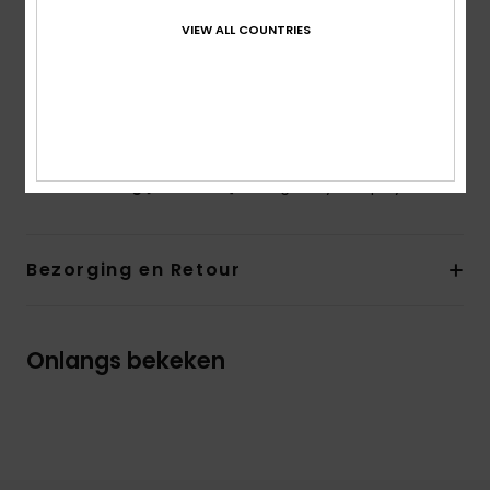
Gewicht:
3,2 kg
VIEW ALL COUNTRIES
Branding:
Lichte voorgevormde basis met Roxy logo
Katoenen ROXY patch
De look van het product kan ietsje veranderen
afhankelijk van de plaatsing van de print
Samenstelling
[Hoofdstof] 100% gerecycled polyester
Bezorging en Retour
Onlangs bekeken