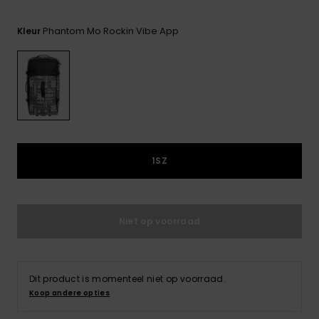
FAQ
Playsuits
Riemen &
Snowboard
bekijken
Technische
portemonne
ROXY APP
Phantom Mo Rockin Vibe App
tassen
Kleur
Shorts
Surf
Handschoen
VERLANGLIJST
Snow
& sjaals
Rokken
Accessoires
Schultassen
Schoolartik
Hoeden &
mutsen
Accessoires
1SZ
Zonnebrillen
Wetsuits
Niet op voorraad
Rashguards
neopreen
Dit product is momenteel niet op voorraad.
accessoires
Koop andere opties