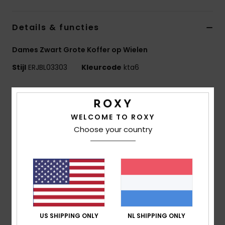
Swim
Details & functies
Kleding
Dames Zwart Grote Koffer op Wielen
Accessoires
Stijl
ERJBL03303
Kleurcode
kta6
Kenmerken
Schoenen
Stof:
100% gerecycled polyester
WELCOME TO ROXY
Compartimenten:
Een hoofdvak met een dubbele
Fitness
Choose your country
rits voor makkelijk opbergen
Zakken:
Voorzak met rits voor accessoires
Snow
Handgrepen:
Gevoerde grepen aan de boven-, zij-
en voorkant en een uittrekbaar handvat
Wielen:
Blijft rechtop staan dankzij soepel
wielsysteem
Volume:
Inhoud van 85,2 liter
US SHIPPING ONLY
NL SHIPPING ONLY
Afmetingen:
77 [h] x 41 [b] x 26,5 [d] cm