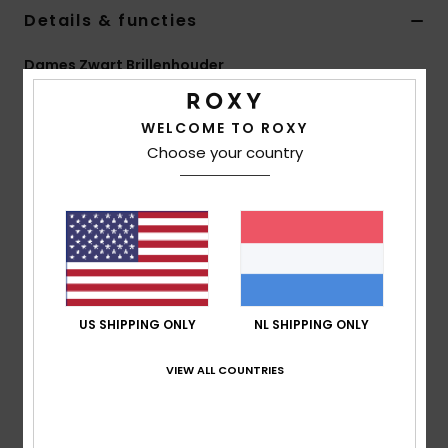
Swim
Details & functies
Dames Zwart Brillenhouder
Kleding
Stijl
ERJEA03005
Kleurcode
kvd0
WELCOME TO ROXY
Accessoires
Kenmerken
Choose your country
Materiaal:
Roestvrij stalen en plastic constructie
Schoenen
Samenstelling
90% plastic, 10% roestvrij staal
Fitness
Snow
Bezorging en Retour
US SHIPPING ONLY
NL SHIPPING ONLY
VIEW ALL COUNTRIES
Onlangs bekeken