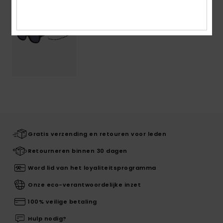
Gratis verzending en retouren voor leden
Retourneren binnen 30 dagen
Word lid van het loyaliteitsprogramma
Onze eco-verantwoordelijke inzet
100% veilige betaling
Hulp nodig?