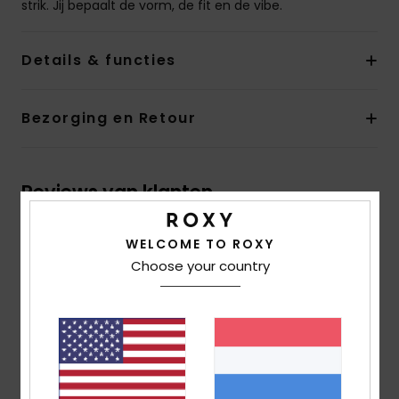
strik. Jij bepaalt de vorm, de fit en de vibe.
Details & functies
Bezorging en Retour
Reviews van klanten
WELCOME TO ROXY
Gemiddelde score
Choose your country
4.0
/5
gebaseerd op
1 geverifieerde beoordelingen
sinds
april 2026
100% van onze klanten bevelen dit product aan