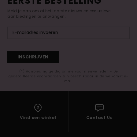
EERSTE BESTELLING*
Meld je aan om al het laatste nieuws en exclusieve
aanbiedingen te ontvangen.
INSCHRIJVEN
(*) Aanbieding geldig online voor nieuwe leden - De
gedetailleerde voorwaarden zijn beschikbaar in de welkomst e-
mail
Vind een winkel
Contact Us