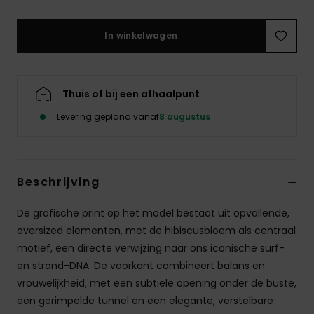
Swim
In winkelwagen
Kleding
Accessoires
Thuis of bij een afhaalpunt
Levering gepland vanaf
8 augustus
Schoenen
Fitness
Beschrijving
De grafische print op het model bestaat uit opvallende,
Snow
oversized elementen, met de hibiscusbloem als centraal
motief, een directe verwijzing naar ons iconische surf-
en strand-DNA. De voorkant combineert balans en
vrouwelijkheid, met een subtiele opening onder de buste,
een gerimpelde tunnel en een elegante, verstelbare