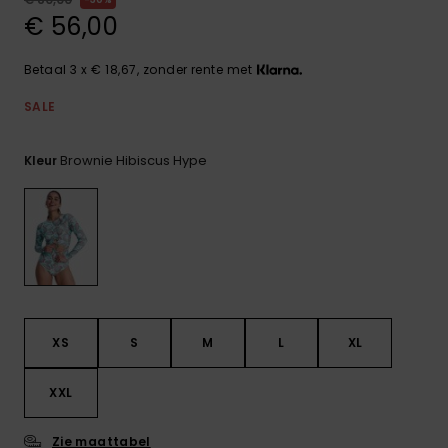
FAQ
Playsuits
Riemen &
Snowboard
bekijken
€ 56,00
Technische
portemonne
ROXY APP
tassen
Shorts
Surf
Betaal 3 x € 18,67, zonder rente met
Handschoen
VERLANGLIJST
Snow
& sjaals
SALE
Rokken
Accessoires
Schultassen
Schoolartik
Brownie Hibiscus Hype
Kleur
Hoeden &
mutsen
Accessoires
Zonnebrillen
Wetsuits
XS
S
M
L
XL
Rashguards
neopreen
XXL
accessoires
Zie maattabel