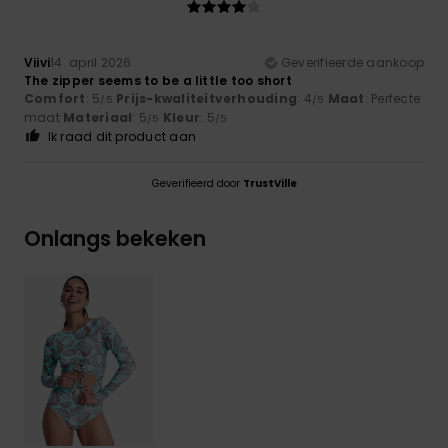
Viivi
14. april 2026
Geverifieerde aankoop
The zipper seems to be a little too short
Comfort
: 5
Prijs-kwaliteitverhouding
: 4
Maat
: Perfecte
/5
/5
maat
Materiaal
: 5
Kleur
: 5
/5
/5
Ik raad dit product aan
Geverifieerd door
TrustVille
Onlangs bekeken