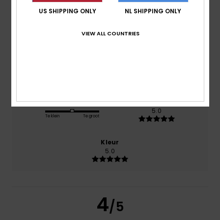
US SHIPPING ONLY
NL SHIPPING ONLY
Comfort
5.0
VIEW ALL COUNTRIES
Prijs-kwaliteitverhouding
4.0
Maat
Materiaal
5.0
Te klein
Te groot
Kleur
5.0
4
/5