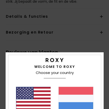
strik. Jij bepaalt de vorm, de fit en de vibe.
Details & functies
Bezorging en Retour
Reviews van klanten
WELCOME TO ROXY
Gemiddelde score
Choose your country
4.0
/5
gebaseerd op
1 geverifieerde beoordelingen
sinds
april 2026
100% van onze klanten bevelen dit product aan