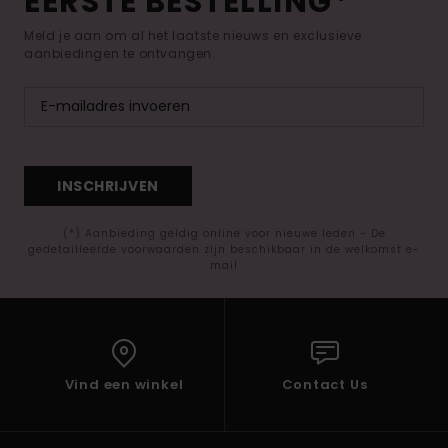
EERSTE BESTELLING*
Meld je aan om al het laatste nieuws en exclusieve
aanbiedingen te ontvangen.
INSCHRIJVEN
(*) Aanbieding geldig online voor nieuwe leden - De
gedetailleerde voorwaarden zijn beschikbaar in de welkomst e-
mail
Vind een winkel
Contact Us