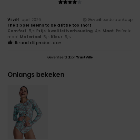
Viivi
14. april 2026
Geverifieerde aankoop
The zipper seems to be a little too short
Comfort
: 5
Prijs-kwaliteitverhouding
: 4
Maat
: Perfecte
/5
/5
maat
Materiaal
: 5
Kleur
: 5
/5
/5
Ik raad dit product aan
Geverifieerd door
TrustVille
Onlangs bekeken