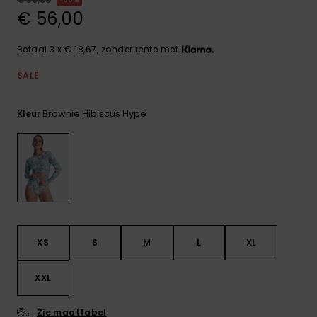
FAQ
Playsuits
Riemen &
Snowboard
bekijken
€ 56,00
Technische
portemonne
ROXY APP
tassen
Shorts
Surf
Betaal 3 x € 18,67, zonder rente met
Handschoen
VERLANGLIJST
Snow
& sjaals
SALE
Rokken
Accessoires
Schultassen
Schoolartik
Brownie Hibiscus Hype
Kleur
Hoeden &
mutsen
Accessoires
Zonnebrillen
Wetsuits
XS
S
M
L
XL
Rashguards
neopreen
XXL
accessoires
Zie maattabel