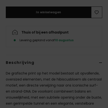
Swim
In winkelwagen
Kleding
Accessoires
Thuis of bij een afhaalpunt
Levering gepland vanaf
10 augustus
Schoenen
Fitness
Beschrijving
De grafische print op het model bestaat uit opvallende,
Snow
oversized elementen, met de hibiscusbloem als centraal
motief, een directe verwijzing naar ons iconische surf-
en strand-DNA. De voorkant combineert balans en
vrouwelijkheid, met een subtiele opening onder de buste,
een gerimpelde tunnel en een elegante, verstelbare