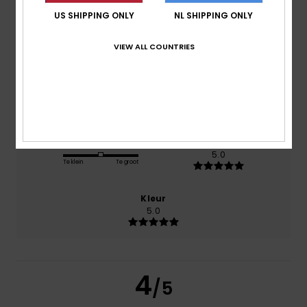
US SHIPPING ONLY
NL SHIPPING ONLY
Comfort
5.0
VIEW ALL COUNTRIES
Prijs-kwaliteitverhouding
4.0
Maat
Materiaal
5.0
Te klein
Te groot
Kleur
5.0
4
/5