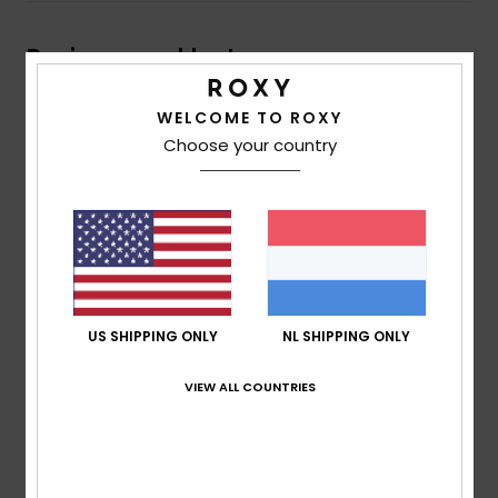
Reviews van klanten
WELCOME TO ROXY
Gemiddelde score
Choose your country
5.0
/5
gebaseerd op
1 geverifieerde beoordelingen
sinds
oktober 2025
100% van onze klanten bevelen dit product aan
US SHIPPING ONLY
NL SHIPPING ONLY
Comfort
4.0
VIEW ALL COUNTRIES
Prijs-kwaliteitverhouding
4.0