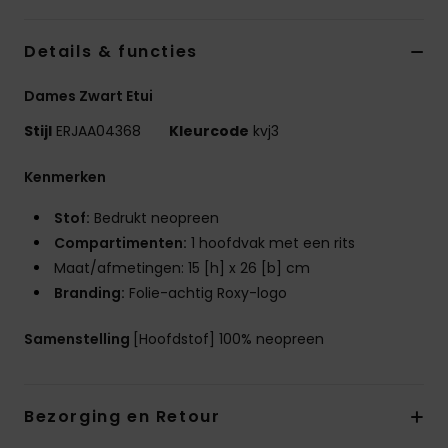
Swim
Details & functies
Kleding
Dames Zwart Etui
Accessoires
Stijl
ERJAA04368
Kleurcode
kvj3
Kenmerken
Schoenen
Stof:
Bedrukt neopreen
Compartimenten:
1 hoofdvak met een rits
Fitness
Maat/afmetingen: 15 [h] x 26 [b] cm
Branding:
Folie-achtig Roxy-logo
Snow
Samenstelling
[Hoofdstof] 100% neopreen
Bezorging en Retour