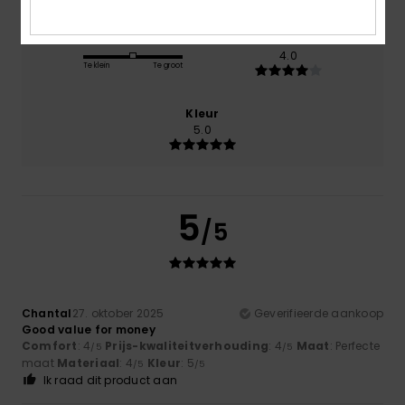
Maat
Materiaal
4.0
Te klein
Te groot
Kleur
5.0
5
/5
Chantal
27. oktober 2025
Geverifieerde aankoop
Good value for money
Comfort
: 4
Prijs-kwaliteitverhouding
: 4
Maat
: Perfecte
/5
/5
maat
Materiaal
: 4
Kleur
: 5
/5
/5
Ik raad dit product aan