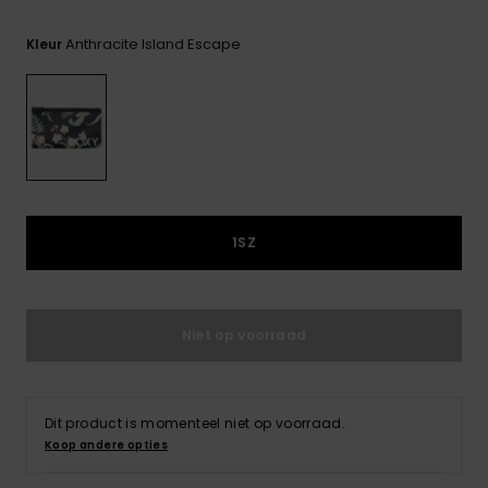
FAQ
Playsuits
Riemen &
Snowboard
bekijken
Technische
portemonne
Anthracite Island Escape
Kleur
ROXY APP
tassen
Shorts
Surf
Handschoen
VERLANGLIJST
Snow
& sjaals
Rokken
Accessoires
Schultassen
Schoolartik
Hoeden &
mutsen
Accessoires
1SZ
Zonnebrillen
Wetsuits
Niet op voorraad
Rashguards
neopreen
Dit product is momenteel niet op voorraad.
accessoires
Koop andere opties