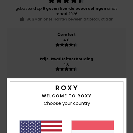
gebaseerd op
5 geverifieerde beoordelingen
sinds
maart 2026
80% van onze klanten bevelen dit product aan
Comfort
4.8
Prijs-kwaliteitverhouding
4.6
Maat
Materiaal
4.8
Te klein
Te groot
WELCOME TO ROXY
Choose your country
Kleur
5.0