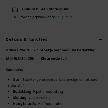
Swim
Thuis of bij een afhaalpunt
Kleding
Levering gepland vanaf
8 augustus
Accessoires
Details & functies
Schoenen
Dames Zwart Bikinibroekje met medium bedekking
Stijl
ERJX404295
Kleurcode
kvj0
Fitness
Kenmerken
Snow
Stof:
Zachte, gerecyclede, bestendige en rekbare
nylonstof
Bedekking:
Hipster bedekking
Sluiting:
vaste sluiting
Hoogte taille:
Halfhoge taille