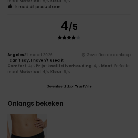
maat
Materiaal
: 5
Kleur
: 5
/5
/5
Ik raad dit product aan
4
/5
Angeles
31. maart 2026
Geverifieerde aankoop
I can't say, I haven't used it
Comfort
: 4
Prijs-kwaliteitverhouding
: 4
Maat
: Perfecte
/5
/5
maat
Materiaal
: 4
Kleur
: 5
/5
/5
Geverifieerd door
TrustVille
Onlangs bekeken