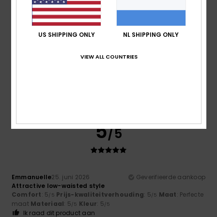
5
/5
US SHIPPING ONLY
NL SHIPPING ONLY
VIEW ALL COUNTRIES
Gemma
3. juli 2026
Geverifieerde aankoop
It fits well.
Comfort
: 5
Prijs-kwaliteitverhouding
: 5
Maat
: Perfecte
/5
/5
maat
Materiaal
: 5
Kleur
: 5
/5
/5
Ik raad dit product aan
5
/5
Emmanuelle
25. juni 2026
Geverifieerde aankoop
Attractive low-waisted style
Comfort
: 5
Prijs-kwaliteitverhouding
: 5
Maat
: Perfecte
/5
/5
maat
Materiaal
: 5
Kleur
: 5
/5
/5
Ik raad dit product aan