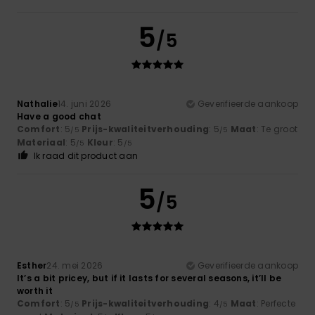
5
/5
Nathalie
14. juni 2026
Geverifieerde aankoop
Have a good chat
Comfort
: 5
Prijs-kwaliteitverhouding
: 5
Maat
: Te groot
/5
/5
Materiaal
: 5
Kleur
: 5
/5
/5
Ik raad dit product aan
5
/5
Esther
24. mei 2026
Geverifieerde aankoop
It’s a bit pricey, but if it lasts for several seasons, it’ll be
worth it
Comfort
: 5
Prijs-kwaliteitverhouding
: 4
Maat
: Perfecte
/5
/5