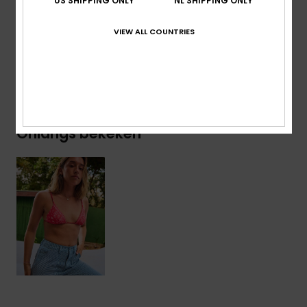
US SHIPPING ONLY
NL SHIPPING ONLY
Details & functies
VIEW ALL COUNTRIES
Bezorging en Retour
Onlangs bekeken