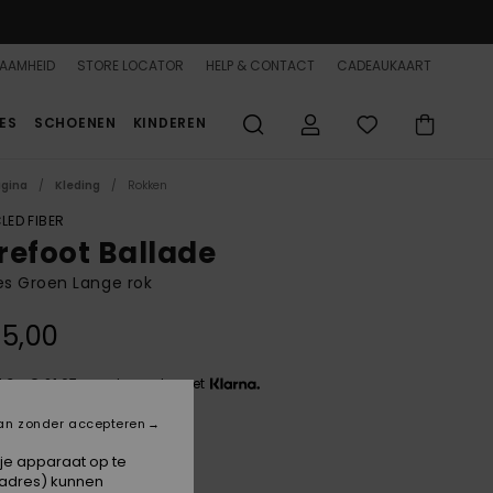
AAMHEID
STORE LOCATOR
HELP & CONTACT
CADEAUKAART
ES
SCHOENEN
KINDEREN
agina
Kleding
Rokken
LED FIBER
refoot Ballade
s Groen Lange rok
5,00
 3 x € 21,67, zonder rente met
an zonder accepteren
Winter Moss
 je apparaat op te
-adres) kunnen