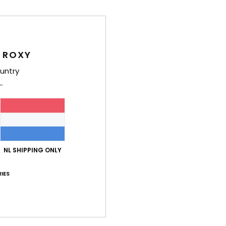
Deta
Dame
Stijl
E
 ROXY
Kenm
untry
S
P
K
Zi
Same
NL SHIPPING ONLY
polye
IES
Bez