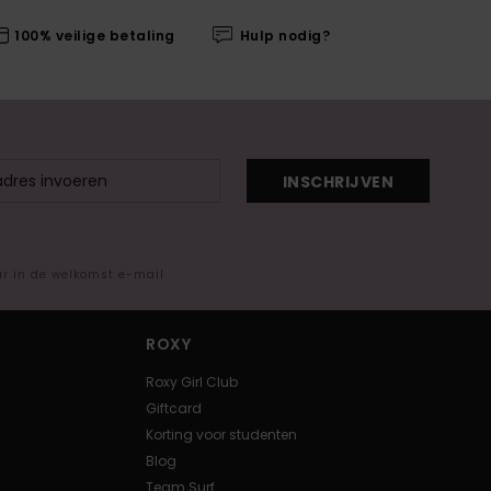
100% veilige betaling
Hulp nodig?
INSCHRIJVEN
ar in de welkomst e-mail
ROXY
Roxy Girl Club
Giftcard
Korting voor studenten
Blog
Team Surf