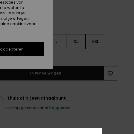
estaties van
 te weten te
n. Je kunt je
, of je ertegen
alde cookies voor
S
S
M
L
XL
XXL
 accepteren
e maattabel
In winkelwagen
Thuis of bij een afhaalpunt
Levering gepland vanaf
8 augustus