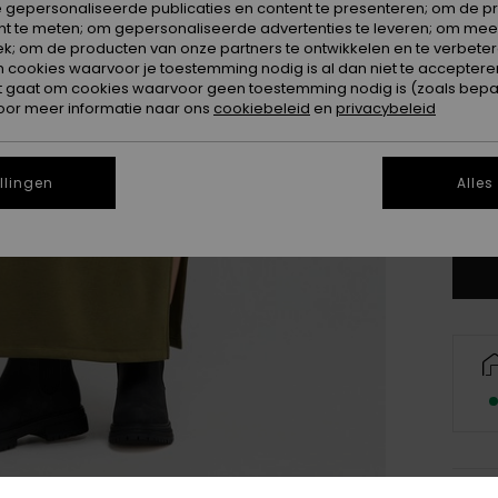
 gepersonaliseerde publicaties en content te presenteren; om de pr
nt te meten; om gepersonaliseerde advertenties te leveren; om meer
k; om de producten van onze partners te ontwikkelen en te verbetere
ookies waarvoor je toestemming nodig is al dan niet te accepteren
t gaat om cookies waarvoor geen toestemming nodig is (zoals bepa
oor meer informatie naar ons
cookiebeleid
en
privacybeleid
X
llingen
Alles
Zi