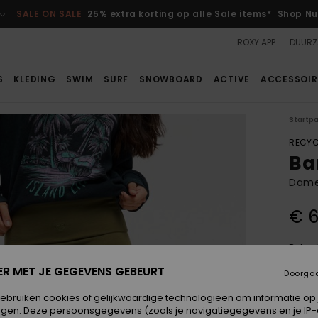
SALE ON SALE
25% extra korting op alle Sale items*
Shop Nu
ROXY APP
DUURZ
S
KLEDING
SWIM
SURF
SNOWBOARD
ACTIVE
ACCESSOIR
Startp
RECYC
Ba
Dame
€ 6
Betaal
ER MET JE GEGEVENS GEBEURT
Doorga
Kleur
gebruiken cookies of gelijkwaardige technologieën om informatie op
egen. Deze persoonsgegevens (zoals je navigatiegegevens en je IP